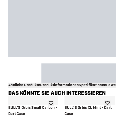
Ähnliche Produkte
Produktinformationen
Spezifikationen
Bewe
DAS KÖNNTE SIE AUCH INTERESSIEREN
Zur Wunschliste hinzufügen
Zur Wu
BULL'S Orbis Small Carbon -
BULL'S Orbis XL Mint - Dart
Dart Case
Case