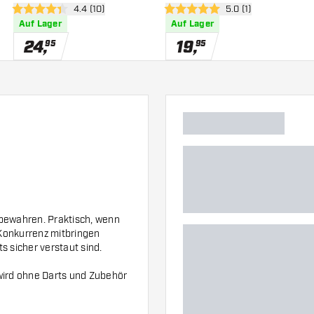
h öffnen
Bewertungsbereich öffnen
4.4 (10)
Bewertungsbereich 
5.0 (1)
4.4 Bewertungssterne
5 Bewertungssterne
Auf Lager
Auf Lager
24
,
19
,
95
95
fbewahren. Praktisch, wenn
r Konkurrenz mitbringen
s sicher verstaut sind.
ird ohne Darts und Zubehör