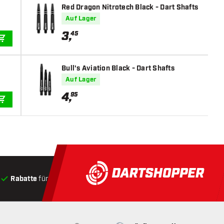
Red Dragon Nitrotech Black - Dart Shafts
Auf Lager
3
,
45
IN DEN WARENKORB
Bull's Aviation Black - Dart Shafts
Auf Lager
4
,
95
IN DEN WARENKORB
Rabatte
für Kunden
Produkte auf Lager
, Versand innerha