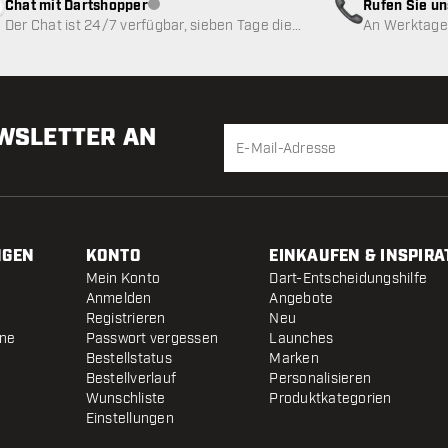
Chat mit Dartshopper
Rufen Sie u
Kundenservice nicht verfügbar
Der Chat ist 24/7 verfügbar, sieben Tage die
An Werktagen
Woche
EWSLETTER AN
NGEN
KONTO
EINKAUFEN & INSPIRA
Mein Konto
Dart-Entscheidungshilfe
Anmelden
Angebote
Registrieren
Neu
ine
Passwort vergessen
Launches
Bestellstatus
Marken
Bestellverlauf
Personalisieren
Wunschliste
Produktkategorien
Einstellungen