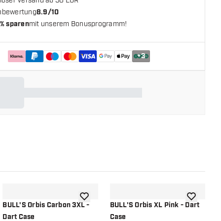
loser Versand ab 50 EUR**
nbewertung
8.9/10
% sparen
mit unserem Bonusprogramm!
+
3
chliste hinzufügen
Zur Wunschliste hinzufügen
Zur Wunsch
BULL'S Orbis Carbon 3XL -
BULL'S Orbis XL Pink - Dart
B
Dart Case
Case
D