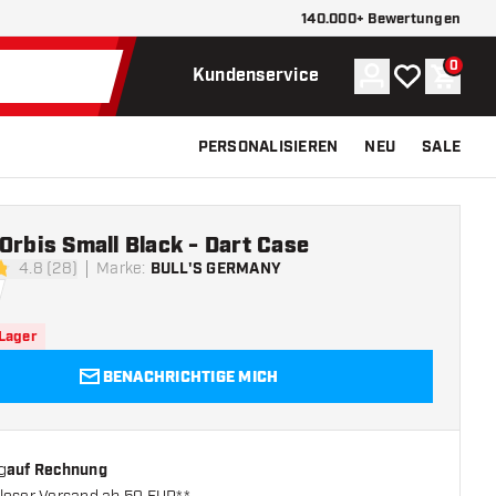
140.000+ Bewertungen
0
Konto
Meine Wunsch
Waren
Kundenservice
PERSONALISIEREN
NEU
SALE
Orbis Small Black - Dart Case
4.8 (28)
Marke
:
BULL'S GERMANY
tungssterne
 Lager
BENACHRICHTIGE MICH
g
auf Rechnung