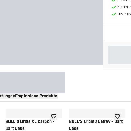
Kosten
Kunde
Bis zu
6
rtungen
Empfohlene Produkte
nschliste hinzufügen
Zur Wunschliste hinzufügen
Zur Wuns
BULL'S Orbis XL Carbon -
BULL'S Orbis XL Grey - Dart
Dart Case
Case