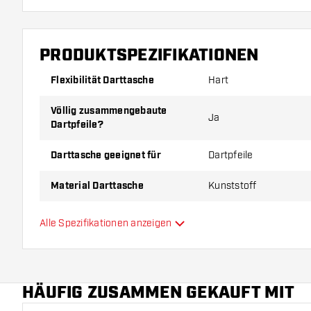
PRODUKTSPEZIFIKATIONEN
Flexibilität Darttasche
Hart
Völlig zusammengebaute
Ja
Dartpfeile?
Darttasche geeignet für
Dartpfeile
Material Darttasche
Kunststoff
Kapazität Darttasche
3
Alle Spezifikationen anzeigen
Hauptfarbe
HÄUFIG ZUSAMMEN GEKAUFT MIT