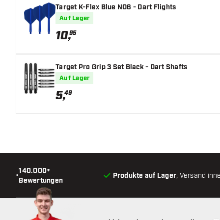
Target K-Flex Blue NO6 - Dart Flights
Auf Lager
10
,
95
Target Pro Grip 3 Set Black - Dart Shafts
Auf Lager
5
,
49
140.000+
•
Produkte auf Lager
, Versand inn
Bewertungen