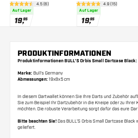
Bewertungsbereich öffnen
4.5 (6)
Bewertungsbereic
4.9 (15)
4.5 Bewertungssterne
4.9 Bewertungssterne
Auf Lager
Auf Lager
19
,
19
,
95
95
PRODUKTINFORMATIONEN
Produktinformationen BULL'S Orbis Small Dartcase Black:
Marke:
Bull's Germany
Abmessungen:
19x8x5 cm
In diesem Dartwallet können Sie Ihre Darts und Zubehör au
Sie zum Beispiel Ihr Dartzubehör in die Kneipe oder zu Ihre
möchten. Die robuste Verarbeitung sorgt dafür das eure Dart
Bitte beachten Sie!
Das BULL'S Orbis Small Dartcase Black w
geliefert.