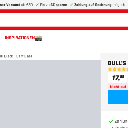
ser Versand
ab €50
Bis zu
6% sparen
Zahlung auf Rechnung
möglich
INSPIRATIONEN
ll Black - Dart Case
BULL'S 
4.8 Bewer
17
,
95
Nicht auf
Zahlun