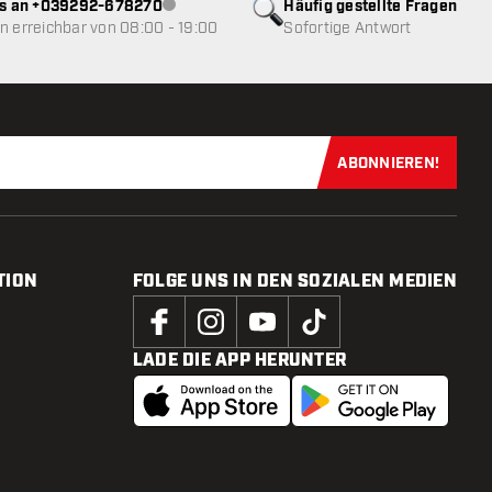
ns an +039292-678270
Häufig gestellte Fragen
Kundenservice nicht verfügbar
 erreichbar von 08:00 - 19:00
Sofortige Antwort
ABONNIEREN!
Jetzt für uns
TION
FOLGE UNS IN DEN SOZIALEN MEDIEN
LADE DIE APP HERUNTER