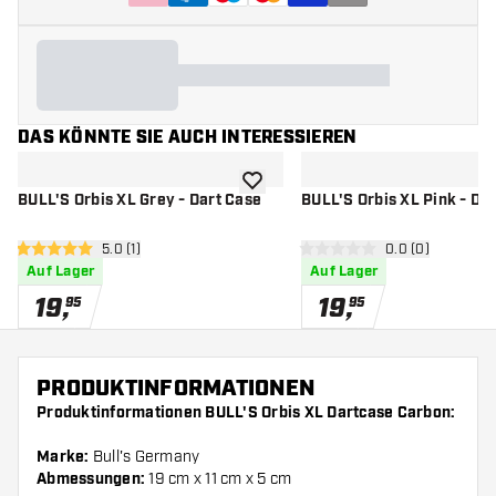
DAS KÖNNTE SIE AUCH INTERESSIEREN
Zur Wunschliste hinzufügen
BULL'S Orbis XL Grey - Dart Case
BULL'S Orbis X
Bewertungsbereich öffnen
5.0 (1)
Bewertungsbere
0.0 (0)
5 Bewertungssterne
0 Bewertungssterne
Auf Lager
Auf Lager
19
,
19
,
95
95
PRODUKTINFORMATIONEN
Produktinformationen BULL'S Orbis XL Dartcase Carbon:
Marke:
Bull's Germany
Abmessungen:
19 cm x 11 cm x 5 cm