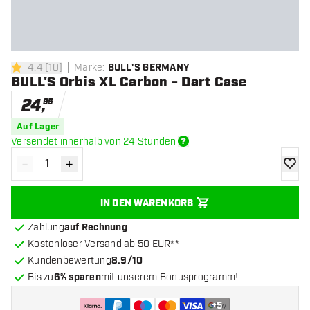
4.4
[
10
]
Marke
:
BULL'S GERMANY
4.4 Bewertungssterne
BULL'S Orbis XL Carbon - Dart Case
24
,
95
Auf Lager
Versendet innerhalb von 24 Stunden
-
+
Menge verringern
Menge erhöhen
Zur Wu
IN DEN WARENKORB
Zahlung
auf Rechnung
Kostenloser Versand ab 50 EUR**
Kundenbewertung
8.9/10
Bis zu
6% sparen
mit unserem Bonusprogramm!
+
5