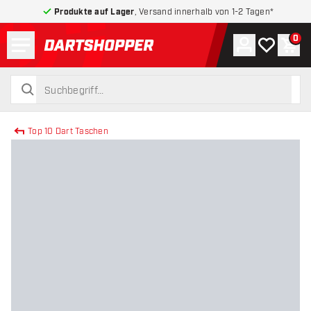
Produkte auf Lager
, Versand innerhalb von 1-2 Tagen*
Menü
0
Konto
Meine Wuns
War
zurück zur Startseite
suchen
suchen
Top 10 Dart Taschen