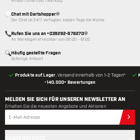
Antwort innerhalb 1 Werktag
Chat mit Dartshopper
Kundenservice nicht verfügbar
Der Chat ist 24/7 verfügbar, sieben Tage die Woche
Rufen Sie uns an +039292-678270
Kundenservice nicht verfügba
An Werktagen erreichbar von 08:00 - 19:00
Häufig gestellte Fragen
Sofortige Antwort
Produkte auf Lager
, Versand innerhalb von 1-2 Tagen*
•
140.000+ Bewertungen
MELDEN SIE SICH FÜR UNSEREN NEWSLETTER AN
Erhalten Sie die neuesten Angebote und Aktionen
Jet
KUNDENSERVICE