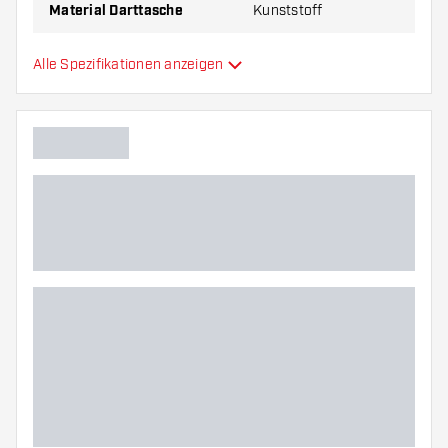
Material Darttasche
Kunststoff
Kapazität Darttasche
6
Alle Spezifikationen anzeigen
Hauptfarbe