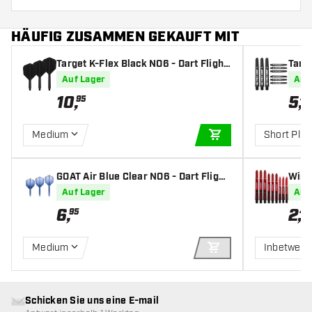
HÄUFIG ZUSAMMEN GEKAUFT MIT
Target K-Flex Black NO6 - Dart Flight
Targe
s
fts
Auf Lager
Auf
10
,
5
,
95
49
Medium
Short Plus
IN DEN WARENKOR
GOAT Air Blue Clear NO6 - Dart Flight
Winm
s
s
Auf Lager
Auf
6
,
2
,
95
40
Medium
Inbetwee
IN DEN WARENKOR
Schicken Sie uns eine E-mail