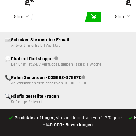
2
,
2
,
35
35
Short
Short
IN DEN WARENKOR
Schicken Sie uns eine E-mail
Antwort innerhalb 1 Werktag
Chat mit Dartshopper
Kundenservice nicht verfügbar
Der Chat ist 24/7 verfügbar, sieben Tage die Woche
Rufen Sie uns an +039292-678270
Kundenservice nicht verfügba
An Werktagen erreichbar von 08:00 - 19:00
Häufig gestellte Fragen
Sofortige Antwort
Produkte auf Lager
, Versand innerhalb von 1-2 Tagen*
•
140.000+ Bewertungen