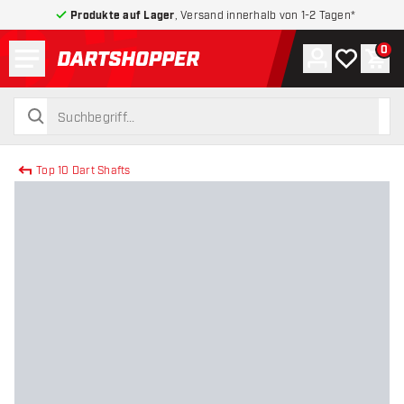
Produkte auf Lager
, Versand innerhalb von 1-2 Tagen*
Menü
0
Konto
Meine Wuns
War
zurück zur Startseite
suchen
suchen
Top 10 Dart Shafts