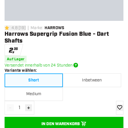
4.8
[
19
]
Marke
:
HARROWS
4.8 Bewertungssterne
Harrows Supergrip Fusion Blue - Dart
Shafts
2
,
35
Auf Lager
Versendet innerhalb von 24 Stunden
Variante wählen
:
Short
Inbetween
Medium
-
+
Menge verringern
Menge erhöhen
Zur Wu
IN DEN WARENKORB