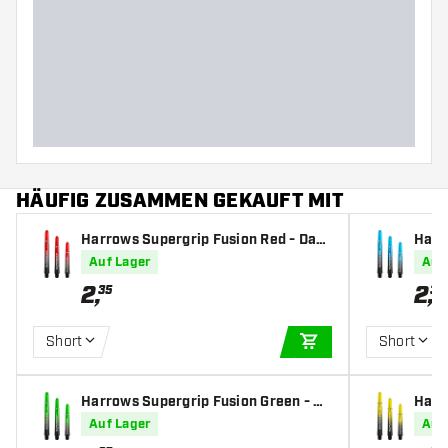
HÄUFIG ZUSAMMEN GEKAUFT MIT
Harrows Supergrip Fusion Red - Dart
Harr
Shafts
- Dar
Auf Lager
Auf
2
,
2
,
35
35
Short
Short
IN DEN WARENKOR
Harrows Supergrip Fusion Green - Da
Harr
rt Shafts
art S
Auf Lager
Auf