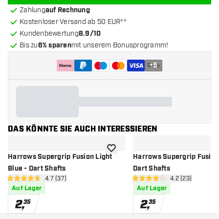
Zahlung
auf Rechnung
Kostenloser Versand ab 50 EUR**
Kundenbewertung
8.9/10
Bis zu
6% sparen
mit unserem Bonusprogramm!
+
5
DAS KÖNNTE SIE AUCH INTERESSIEREN
Zur Wunschliste hinzufügen
Harrows Supergrip Fusion Light
Harrows Supergrip Fusion
Blue - Dart Shafts
Dart Shafts
Bewertungsbereich öffnen
4.7 (37)
Bewertungsbere
4.2 (23)
4.7 Bewertungssterne
4.2 Bewertungssterne
Auf Lager
Auf Lager
2
,
2
,
35
35