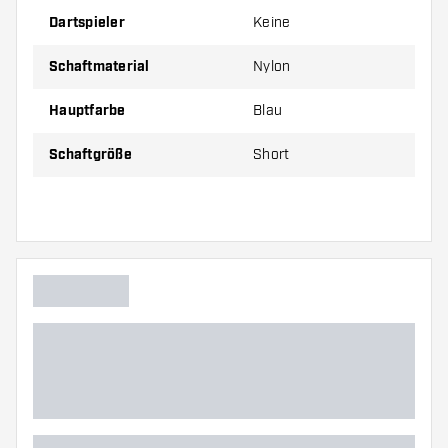
Dartspieler
Keine
Preise gelten jeweils für ein Set (1 Set = 3 Stück).
Schaftmaterial
Nylon
Hauptfarbe
Blau
Schaftgröße
Short