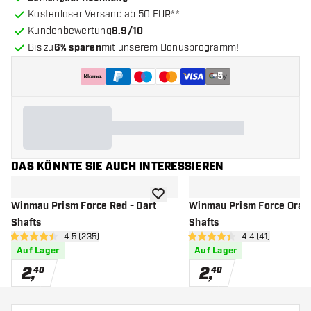
Kostenloser Versand ab 50 EUR**
Kundenbewertung
8.9/10
Bis zu
6% sparen
mit unserem Bonusprogramm!
+
5
DAS KÖNNTE SIE AUCH INTERESSIEREN
Zur Wunschliste hinzufügen
Winmau Prism Force Red - Dart
Winmau Prism Force Orang
Shafts
Shafts
Bewertungsbereich öffnen
4.5 (235)
Bewertungsbere
4.4 (41)
4.5 Bewertungssterne
4.4 Bewertungssterne
Auf Lager
Auf Lager
2
,
2
,
40
40