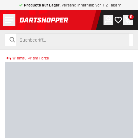
Produkte auf Lager
, Versand innerhalb von 1-2 Tagen*
Menü
0
Konto
Meine Wuns
War
zurück zur Startseite
suchen
suchen
Winmau Prism Force