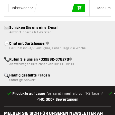
Inbetween
Medium
IN DEN WARENKOR
Schicken Sie uns eine E-mail
Antwort innerhalb 1 Werktag
Chat mit Dartshopper
Kundenservice nicht verfügbar
Der Chat ist 24/7 verfügbar, sieben Tage die Woche
Rufen Sie uns an +039292-678270
Kundenservice nicht verfügba
An Werktagen erreichbar von 08:00 - 19:00
Häufig gestellte Fragen
Sofortige Antwort
Produkte auf Lager
, Versand innerhalb von 1-2 Tagen*
•
140.000+ Bewertungen
MELDEN SIE SICH FÜR UNSEREN NEWSLETTER AN