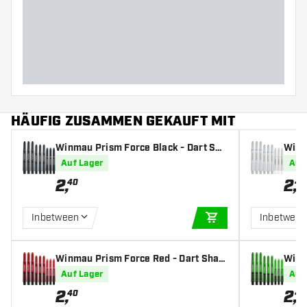
HÄUFIG ZUSAMMEN GEKAUFT MIT
Winmau Prism Force Black - Dart Sha
Winm
fts
afts
Auf Lager
Auf
2
,
2
,
40
40
Inbetween
Inbetwee
IN DEN WARENKOR
Winmau Prism Force Red - Dart Shaft
Winm
s
afts
Auf Lager
Auf
2
,
2
,
40
40