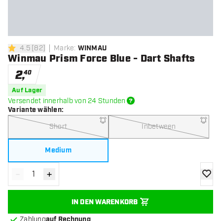
4.5
[
82
]
Marke
:
WINMAU
4.5 Bewertungssterne
Winmau Prism Force Blue - Dart Shafts
2
,
40
Auf Lager
Versendet innerhalb von 24 Stunden
Variante wählen
:
Short
Inbetween
Medium
-
+
Menge verringern
Menge erhöhen
Zur Wu
IN DEN WARENKORB
Zahlung
auf Rechnung