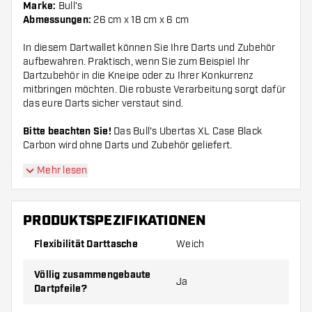
Marke:
Bull's
Abmessungen:
26 cm x 18 cm x 6 cm
In diesem Dartwallet können Sie Ihre Darts und Zubehör
aufbewahren. Praktisch, wenn Sie zum Beispiel Ihr
Dartzubehör in die Kneipe oder zu Ihrer Konkurrenz
mitbringen möchten. Die robuste Verarbeitung sorgt dafür
das eure Darts sicher verstaut sind.
Bitte beachten Sie!
Das Bull's Ubertas XL Case Black
Carbon wird ohne Darts und Zubehör geliefert.
Mehr lesen
PRODUKTSPEZIFIKATIONEN
Flexibilität Darttasche
Weich
Völlig zusammengebaute
Ja
Dartpfeile?