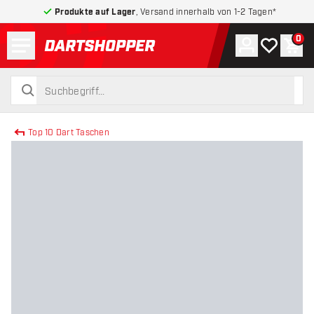
Produkte auf Lager
, Versand innerhalb von 1-2 Tagen*
Menü
0
Konto
Meine Wuns
War
zurück zur Startseite
suchen
suchen
Top 10 Dart Taschen