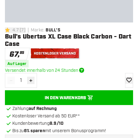
4.7
[
7
]
Marke
:
BULL'S
4.7 Bewertungssterne
Bull's Ubertas XL Case Black Carbon - Dart
Case
67
,
95
Kostenloser Versand
Auf Lager
Versendet innerhalb von 24 Stunden
-
+
Menge verringern
Menge erhöhen
Zur Wu
IN DEN WARENKORB
Zahlung
auf Rechnung
Kostenloser Versand ab 50 EUR**
Kundenbewertung
8.9/10
Bis zu
6% sparen
mit unserem Bonusprogramm!