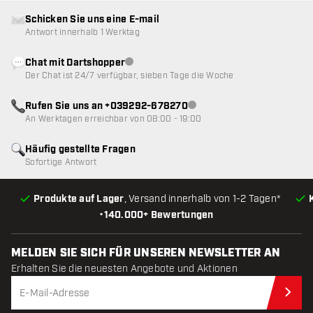
Schicken Sie uns eine E-mail
Antwort innerhalb 1 Werktag
Chat mit Dartshopper
Kundenservice nicht verfügbar
Der Chat ist 24/7 verfügbar, sieben Tage die Woche
Rufen Sie uns an +039292-678270
Kundenservice nicht verfügba
An Werktagen erreichbar von 08:00 - 19:00
Häufig gestellte Fragen
Sofortige Antwort
Produkte auf Lager
, Versand innerhalb von 1-2 Tagen*
•
140.000+ Bewertungen
MELDEN SIE SICH FÜR UNSEREN NEWSLETTER AN
Erhalten Sie die neuesten Angebote und Aktionen
Jet