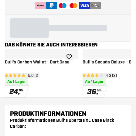
+
5
DAS KÖNNTE SIE AUCH INTERESSIEREN
Zur Wunschliste hinzufügen
Bull's Carbon Wallet - Dart Case
Bull's Secuda Deluxe - Da
Bewertungsbereich öffnen
5.0 (2)
Bewertungsberei
4.3 (3)
5 Bewertungssterne
4.3 Bewertungssterne
Auf Lager
Auf Lager
24
,
36
,
95
95
PRODUKTINFORMATIONEN
Produktinformationen Bull's Ubertas XL Case Black
Carbon: