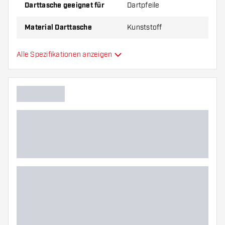
Darttasche geeignet für
Dartpfeile
Material Darttasche
Kunststoff
Kapazität Darttasche
12
Alle Spezifikationen anzeigen
Hauptfarbe