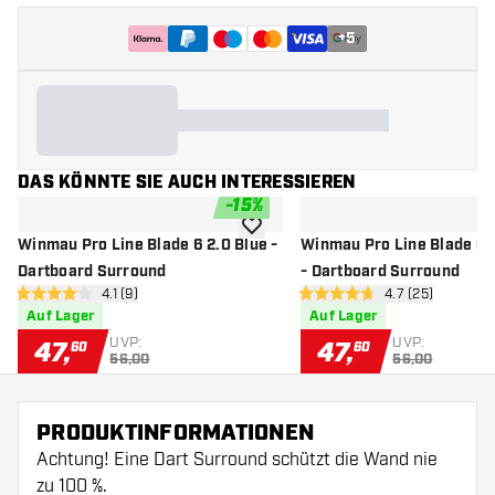
+
5
DAS KÖNNTE SIE AUCH INTERESSIEREN
-
15
%
Zur Wunschliste hinzufügen
Winmau Pro Line Blade 6 2.0 Blue -
Winmau Pro Line Blade 6 1
Dartboard Surround
- Dartboard Surround
Bewertungsbereich öffnen
4.1 (9)
Bewertungsbere
4.7 (25)
4.1 Bewertungssterne
4.7 Bewertungssterne
Auf Lager
Auf Lager
UVP:
UVP:
47
,
47
,
60
60
56,00
56,00
PRODUKTINFORMATIONEN
Achtung! Eine Dart Surround schützt die Wand nie
zu 100 %.