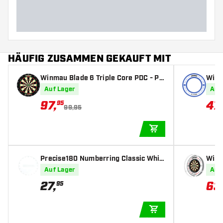
HÄUFIG ZUSAMMEN GEKAUFT MIT
Winmau Blade 6 Triple Core PDC - Pr
Winm
ofi Dartscheibe
artb
Auf Lager
Auf
97
,
47
,
95
99,95
IN DEN WARENKOR
Precise180 Numberring Classic Whit
Winm
e - Dartscheibe Zahlenring
Auf Lager
Auf
27
,
63
95
IN DEN WARENKOR