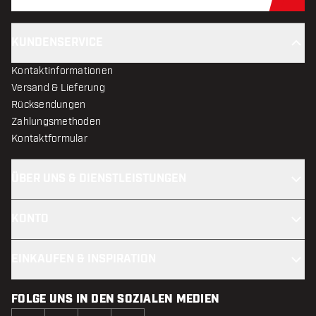
Jet
KUNDENSERVICE
Kontaktinformationen
Versand & Lieferung
Rücksendungen
Zahlungsmethoden
Kontaktformular
ÜBER UNS & DIENSTLEISTUNGEN
KONTO
EINKAUFEN & INSPIRATION
FOLGE UNS IN DEN SOZIALEN MEDIEN