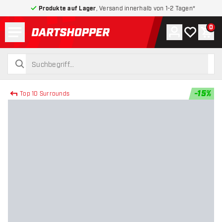
Produkte auf Lager
, Versand innerhalb von 1-2 Tagen*
Menü
0
Konto
Meine Wuns
War
zurück zur Startseite
suchen
suchen
-
15
%
Top 10 Surrounds