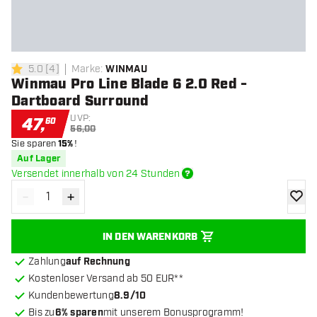
5.0
[
4
]
Marke
:
WINMAU
5 Bewertungssterne
Winmau Pro Line Blade 6 2.0 Red -
Dartboard Surround
UVP:
47
,
60
56,00
Sie sparen
15%
!
Auf Lager
Versendet innerhalb von 24 Stunden
-
+
Menge verringern
Menge erhöhen
Zur Wu
IN DEN WARENKORB
Zahlung
auf Rechnung
Kostenloser Versand ab 50 EUR**
Kundenbewertung
8.9/10
Bis zu
6% sparen
mit unserem Bonusprogramm!