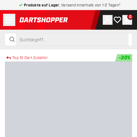
Produkte auf Lager
, Versand innerhalb von 1-2 Tagen*
Menü
0
Konto
Meine Wuns
War
zurück zur Startseite
suchen
suchen
-
30
%
Top 10 Dart Zubehör