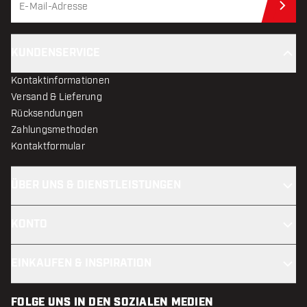
Jet
KUNDENSERVICE
Kontaktinformationen
Versand & Lieferung
Rücksendungen
Zahlungsmethoden
Kontaktformular
ÜBER UNS & DIENSTLEISTUNGEN
KONTO
EINKAUFEN & INSPIRATION
FOLGE UNS IN DEN SOZIALEN MEDIEN