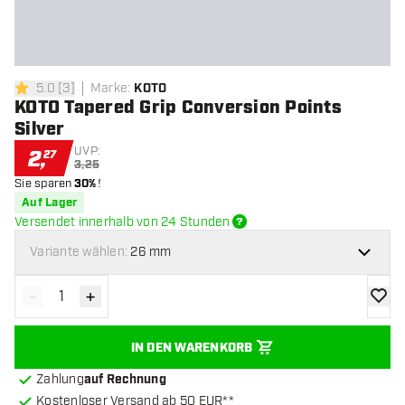
5.0
[
3
]
Marke
:
KOTO
5 Bewertungssterne
KOTO Tapered Grip Conversion Points
Silver
UVP:
2
,
27
3,25
Sie sparen
30%
!
Auf Lager
Versendet innerhalb von 24 Stunden
Variante wählen:
26 mm
-
+
Menge verringern
Menge erhöhen
Zur Wu
IN DEN WARENKORB
Zahlung
auf Rechnung
Kostenloser Versand ab 50 EUR**