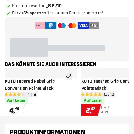
Kundenbewertung
8.9/10
Bis zu
6% sparen
mit unserem Bonusprogramm!
+
5
DAS KÖNNTE SIE AUCH INTERESSIEREN
Zur Wunschliste hinzufügen
KOTO Tapered Rebel Grip
KOTO Tapered Grip Conver
Conversion Points Black
Points Black
Bewertungsbereich öffnen
4.1 (8)
Bewertungsbere
5.0 (2)
4.1 Bewertungssterne
5 Bewertungssterne
Auf Lager
Auf Lager
UVP:
4
,
2
,
45
97
4,25
PRODUKTINFORMATIONEN