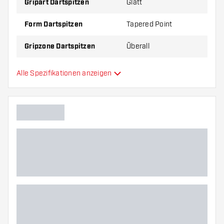
Gripart Dartspitzen
Glatt
Form Dartspitzen
Tapered Point
Gripzone Dartspitzen
Überall
Hauptfarbe
Silber
Alle Spezifikationen anzeigen
Länge Conversion points