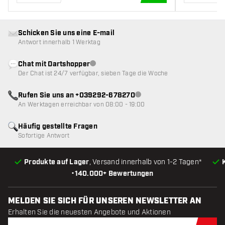
IN DEN WARENKOR
Schicken Sie uns eine E-mail
Antwort innerhalb 1 Werktag
Chat mit Dartshopper
Kundenservice nicht verfügbar
Der Chat ist 24/7 verfügbar, sieben Tage die Woche
Rufen Sie uns an +039292-678270
Kundenservice nicht verfügba
An Werktagen erreichbar von 08:00 - 19:00
Häufig gestellte Fragen
Sofortige Antwort
Produkte auf Lager
, Versand innerhalb von 1-2 Tagen*
•
140.000+ Bewertungen
MELDEN SIE SICH FÜR UNSEREN NEWSLETTER AN
Erhalten Sie die neuesten Angebote und Aktionen