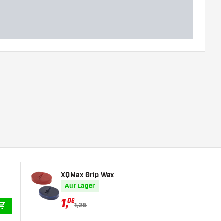
XQMax Grip Wax
Auf Lager
1
,
06
1,25
IN DEN WARENKORB