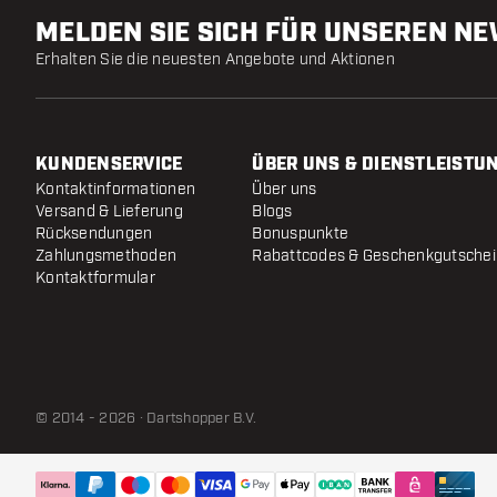
MELDEN SIE SICH FÜR UNSEREN N
Erhalten Sie die neuesten Angebote und Aktionen
KUNDENSERVICE
ÜBER UNS & DIENSTLEISTU
Kontaktinformationen
Über uns
Versand & Lieferung
Blogs
Rücksendungen
Bonuspunkte
Zahlungsmethoden
Rabattcodes & Geschenkgutsche
Kontaktformular
© 2014 - 2026 · Dartshopper B.V.
KOTO Grip Wax
- Schwarz
Versendet innerhalb von 24 Stunden