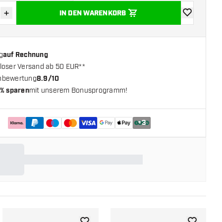
+
IN DEN WARENKORB
verringern
Menge erhöhen
Zur Wunschl
g
auf Rechnung
loser Versand ab 50 EUR**
nbewertung
8.9/10
% sparen
mit unserem Bonusprogramm!
+
3