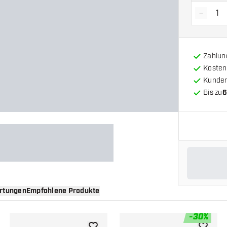
-
Menge 
Zahlun
Kosten
Kunde
Bis zu
6
rtungen
Empfohlene Produkte
-
30
%