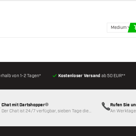
Medium
erhalb von 1-2 Tagen*
Kostenloser Versand
ab 50 EUR**
Chat mit Dartshopper
Rufen Sie u
Kundenservice nicht verfügbar
Der Chat ist 24/7 verfügbar, sieben Tage die
An Werktagen
Woche