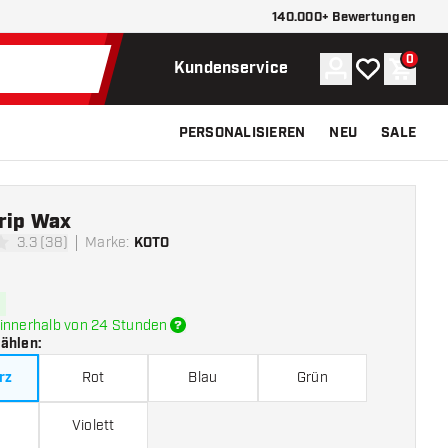
140.000+ Bewertungen
0
Konto
Meine Wunsch
Waren
Kundenservice
PERSONALISIEREN
NEU
SALE
rip Wax
3.3 (38)
Marke
:
KOTO
ungssterne
innerhalb von 24 Stunden
wählen
:
rz
Rot
Blau
Grün
Violett