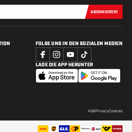
ABONNIEREN!
Jetzt für uns
TION
FOLGE UNS IN DEN SOZIALEN MEDIEN
LADE DIE APP HERUNTER
AGB
Privacy
Cookies
0
,
95
IN DEN WARENKORB
Zur Wuns