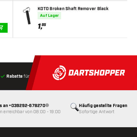
KOTO Broken Shaft Remover Black
Auf Lager
1
,
95
IN DEN WARENKORB
Rabatte
für Kunden
Produkte auf Lager
, Versand innerha
ns an +039292-678270
Häufig gestellte Fragen
Kundenservice nicht verfügbar
 erreichbar von 08:00 - 19:00
Sofortige Antwort