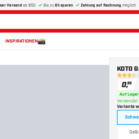
ser Versand
ab €50
Bis zu
6% sparen
Zahlung auf Rechnung
möglich
INSPIRATIONEN
KOTO G
3.3 Bewert
0
,
95
Auf Lager
Versendet 
Variante 
Schwa
Gelb