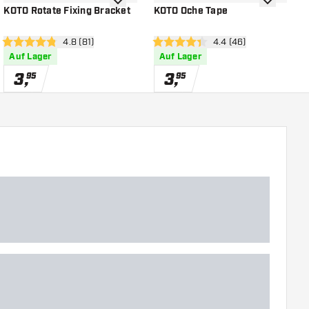
chliste hinzufügen
Zur Wunschliste hinzufügen
Zur Wunsch
KOTO Rotate Fixing Bracket
KOTO Oche Tape
K
öffnen
Bewertungsbereich öffnen
4.8 (81)
Bewertungsbereich ö
4.4 (46)
4.8 Bewertungssterne
4.4 Bewertungssterne
4
Auf Lager
Auf Lager
3
,
3
,
95
95