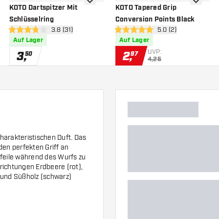
nschliste hinzufügen
Zur Wunschliste hinzufügen
Zur Wuns
KOTO Dartspitzer Mit
KOTO Tapered Grip
Schlüsselring
Conversion Points Black
h öffnen
Bewertungsbereich öffnen
3.8 (31)
Bewertungsbereich 
5.0 (2)
3.8 Bewertungssterne
5 Bewertungssterne
Auf Lager
Auf Lager
UVP:
3
,
2
,
50
97
4,25
harakteristischen Duft. Das
den perfekten Griff an
Pfeile während des Wurfs zu
richtungen Erdbeere (rot),
) und Süßholz (schwarz)