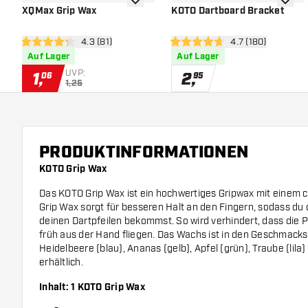
Zur Wunschliste hinzufügen
Zur Wu
XQMax Grip Wax
KOTO Dartboard Bracket
Bewertungsbereich öffnen
4.3 (81)
Bewertungsbereic
4.7 (180)
4.3 Bewertungssterne
4.7 Bewertungssterne
Auf Lager
Auf Lager
UVP:
1
,
2
,
06
95
1,25
PRODUKTINFORMATIONEN
KOTO Grip Wax
Das KOTO Grip Wax ist ein hochwertiges Gripwax mit einem c
Grip Wax sorgt für besseren Halt an den Fingern, sodass du 
deinen Dartpfeilen bekommst. So wird verhindert, dass die 
früh aus der Hand fliegen. Das Wachs ist in den Geschmacks
Heidelbeere (blau), Ananas (gelb), Apfel (grün), Traube (lila
erhältlich.
Inhalt: 1 KOTO Grip Wax