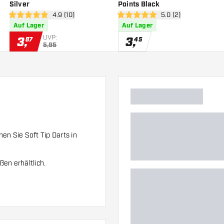
Silver
Points Black
h öffnen
Bewertungsbereich öffnen
4.9 (10)
Bewertungsbereich 
5.0 (2)
4.9 Bewertungssterne
5 Bewertungssterne
Auf Lager
Auf Lager
UVP:
3
,
3
,
87
45
5,95
en Sie Soft Tip Darts in
en erhältlich.