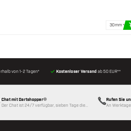
30mm
erhalb von 1-2 Tagen*
Kostenloser Versand
ab 50 EUR**
Chat mit Dartshopper
Rufen Sie u
Kundenservice nicht verfügbar
Der Chat ist 24/7 verfügbar, sieben Tage die
An Werktagen
Woche