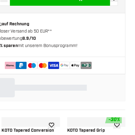
verringern
Menge erhöhen
Zur Wunschl
g
auf Rechnung
loser Versand ab 50 EUR**
nbewertung
8.9/10
% sparen
mit unserem Bonusprogramm!
+
3
-
30
%
chliste hinzufügen
Zur Wunschliste hinzufügen
Zur Wunsch
KOTO Tapered Conversion
KOTO Tapered Grip
K