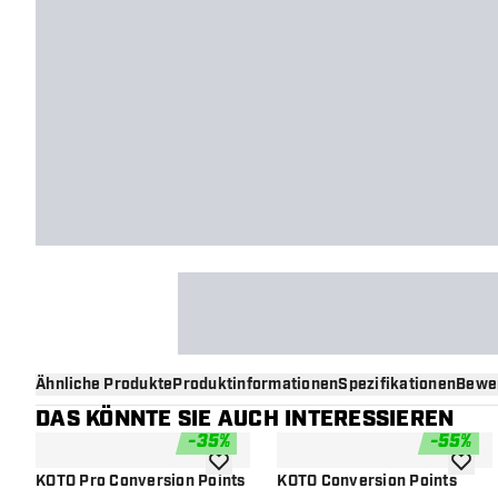
Ähnliche Produkte
Produktinformationen
Spezifikationen
Bewe
DAS KÖNNTE SIE AUCH INTERESSIEREN
-
35
%
-
55
%
Zur Wunschliste hinzufügen
Zur Wu
KOTO Pro Conversion Points
KOTO Conversion Points