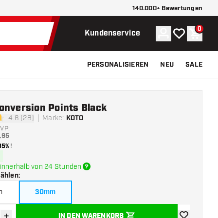
140.000+ Bewertungen
0
Konto
Meine Wunsch
Waren
Kundenservice
PERSONALISIEREN
NEU
SALE
onversion Points Black
4.6 (28)
Marke
:
KOTO
tungssterne
VP:
,95
35%
!
innerhalb von 24 Stunden
wählen
:
m
30mm
+
IN DEN WARENKORB