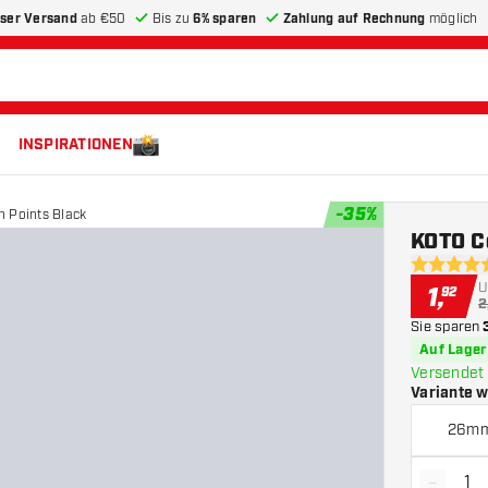
ser Versand
ab €50
Bis zu
6% sparen
Zahlung auf Rechnung
möglich
INSPIRATIONEN
-
35
%
 Points Black
KOTO C
4.6 Bewer
U
1
,
92
2
Sie sparen
Auf Lager
Versendet 
Variante 
26m
-