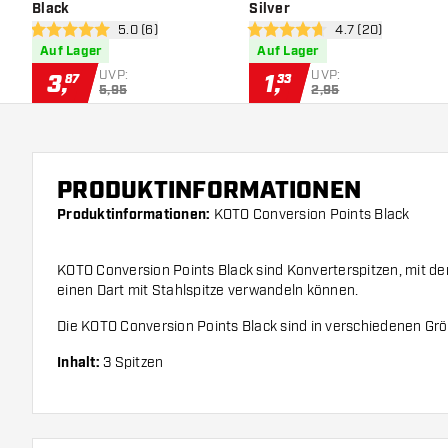
Black
Silver
Bewertungsbereich öffnen
5.0 (6)
Bewertungsbereic
4.7 (20)
5 Bewertungssterne
4.7 Bewertungssterne
Auf Lager
Auf Lager
UVP:
UVP:
3
,
1
,
87
33
5,95
2,95
PRODUKTINFORMATIONEN
Produktinformationen:
KOTO Conversion Points Black
KOTO Conversion Points Black sind Konverterspitzen, mit den
einen Dart mit Stahlspitze verwandeln können.
Die KOTO Conversion Points Black sind in verschiedenen Größ
Inhalt:
3 Spitzen