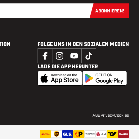
ABONNIEREN!
Jetzt für uns
TION
FOLGE UNS IN DEN SOZIALEN MEDIEN
LADE DIE APP HERUNTER
AGB
Privacy
Cookies
UVP:
1
,
92
IN DEN WARENKORB
2,95
Zur Wuns