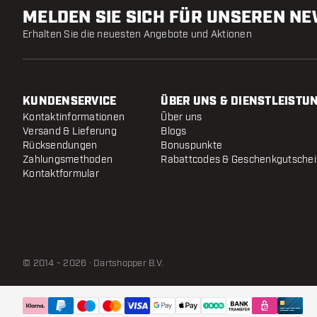
MELDEN SIE SICH FÜR UNSEREN N
Erhalten Sie die neuesten Angebote und Aktionen
KUNDENSERVICE
ÜBER UNS & DIENSTLEISTU
Kontaktinformationen
Über uns
Versand & Lieferung
Blogs
Rücksendungen
Bonuspunkte
Zahlungsmethoden
Rabattcodes & Geschenkgutsche
Kontaktformular
© 2014 - 2026 · Dartshopper B.V.
KOTO Conversion Points Black
- 30mm
Versendet innerhalb von 24 Stunden