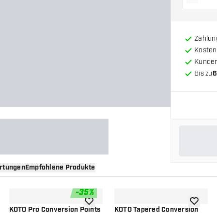
Menge 
Zahlun
Kosten
Kunde
Bis zu
6
rtungen
Empfohlene Produkte
-
35
%
nschliste hinzufügen
Zur Wunschliste hinzufügen
Zur Wuns
KOTO Pro Conversion Points
KOTO Tapered Conversion