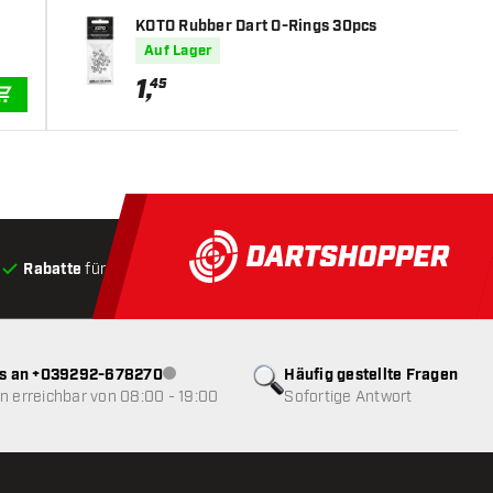
KOTO Rubber Dart O-Rings 30pcs
Auf Lager
1
,
45
IN DEN WARENKORB
Rabatte
für Kunden
Produkte auf Lager
, Versand innerha
ns an +039292-678270
Häufig gestellte Fragen
Kundenservice nicht verfügbar
 erreichbar von 08:00 - 19:00
Sofortige Antwort