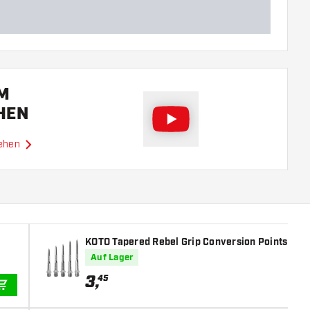
EM
HEN
sehen
KOTO Tapered Rebel Grip Conversion Points Silv
Auf Lager
3
,
45
IN DEN WARENKORB