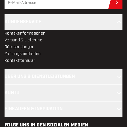
Jet
KUNDENSERVICE
Kontaktinformationen
Versand & Lieferung
Rücksendungen
Zahlungsmethoden
Kontaktformular
ÜBER UNS & DIENSTLEISTUNGEN
KONTO
EINKAUFEN & INSPIRATION
FOLGE UNS IN DEN SOZIALEN MEDIEN