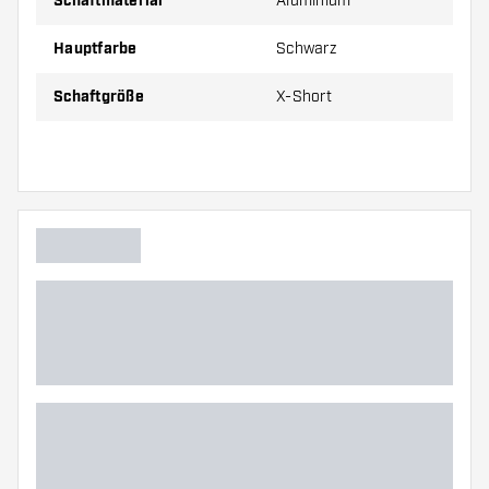
Schaftmaterial
Aluminium
Long
53 mm
Hauptfarbe
Schwarz
Preise gelten jeweils für ein Set (1 Set = 3 Stück).
Schaftgröße
X-Short