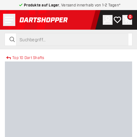
Produkte auf Lager
, Versand innerhalb von 1-2 Tagen*
Menü
0
Konto
Meine Wuns
War
zurück zur Startseite
suchen
suchen
Top 10 Dart Shafts