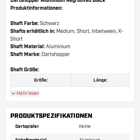
Dartshopper Aluminium Regrooved Black
Produktinformationen:
Shaft Farbe:
Schwarz
Shafts erhältlich in:
Medium, Short, Inbetween, X-
Short
Shaft Material:
Aluminium
Shaft Marke:
Dartshopper
Shaft Größe:
Größe:
Länge:
X-Short
29 mm
Mehr lesen
Short
35 mm
PRODUKTSPEZIFIKATIONEN
Inbetween
41 mm
Dartspieler
Keine
Medium
47 mm