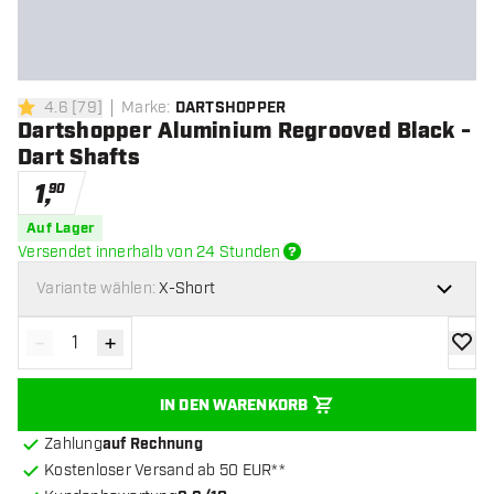
4.6
[
79
]
Marke
:
DARTSHOPPER
4.6 Bewertungssterne
Dartshopper Aluminium Regrooved Black -
Dart Shafts
1
,
90
Auf Lager
Versendet innerhalb von 24 Stunden
Variante wählen:
X-Short
-
+
Menge verringern
Menge erhöhen
Zur Wu
IN DEN WARENKORB
Zahlung
auf Rechnung
Kostenloser Versand ab 50 EUR**