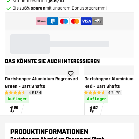
Kundenbewertung
8.9/10
Bis zu
6% sparen
mit unserem Bonusprogramm!
+
5
DAS KÖNNTE SIE AUCH INTERESSIEREN
Zur Wunschliste hinzufügen
Dartshopper Aluminium Regrooved
Dartshopper Aluminium R
Green - Dart Shafts
Red - Dart Shafts
Bewertungsbereich öffnen
4.6 (24)
Bewertungsbere
4.7 (29)
4.6 Bewertungssterne
4.7 Bewertungssterne
Auf Lager
Auf Lager
1
,
1
,
90
90
PRODUKTINFORMATIONEN