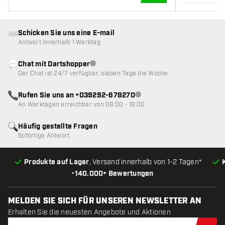
IN DEN WARENKOR
Schicken Sie uns eine E-mail
Antwort innerhalb 1 Werktag
Chat mit Dartshopper
Kundenservice nicht verfügbar
Der Chat ist 24/7 verfügbar, sieben Tage die Woche
Rufen Sie uns an +039292-678270
Kundenservice nicht verfügba
An Werktagen erreichbar von 08:00 - 19:00
Häufig gestellte Fragen
Sofortige Antwort
Produkte auf Lager
, Versand innerhalb von 1-2 Tagen*
•
140.000+ Bewertungen
MELDEN SIE SICH FÜR UNSEREN NEWSLETTER AN
Erhalten Sie die neuesten Angebote und Aktionen