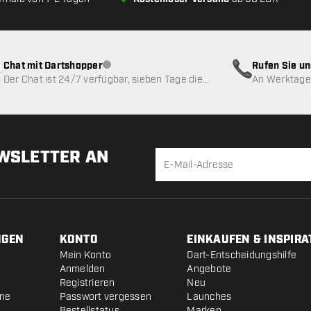
Chat mit Dartshopper
Rufen Sie u
Kundenservice nicht verfügbar
Der Chat ist 24/7 verfügbar, sieben Tage die
An Werktagen
Woche
EWSLETTER AN
NGEN
KONTO
EINKAUFEN & INSPIRA
Mein Konto
Dart-Entscheidungshilfe
Anmelden
Angebote
Registrieren
Neu
ine
Passwort vergessen
Launches
Bestellstatus
Marken