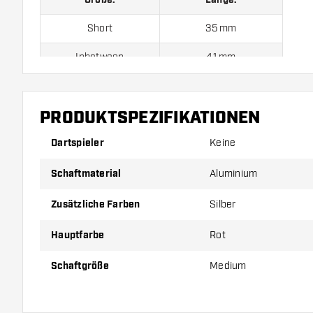
Größe:
Länge:
Short
35 mm
Inbetween
41 mm
Medium
46 mm
PRODUKTSPEZIFIKATIONEN
Preise gelten jeweils für ein Set (1 Set = 3 Stück).
Dartspieler
Keine
Schaftmaterial
Aluminium
Zusätzliche Farben
Silber
Hauptfarbe
Rot
Schaftgröße
Medium