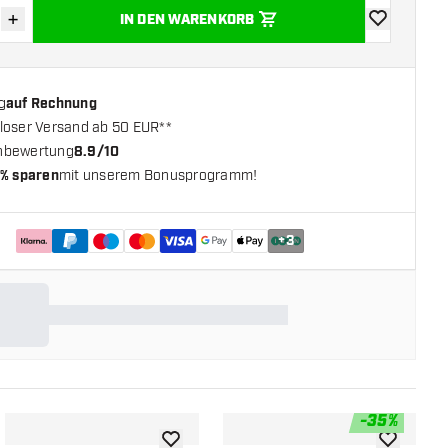
+
IN DEN WARENKORB
verringern
Menge erhöhen
Zur Wunschl
g
auf Rechnung
loser Versand ab 50 EUR**
nbewertung
8.9/10
% sparen
mit unserem Bonusprogramm!
+
3
-
35
%