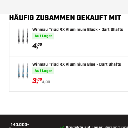
HÄUFIG ZUSAMMEN GEKAUFT MIT
Winmau Triad RX Aluminium Black - Dart Shafts
Auf Lager
4
,
00
Winmau Triad RX Aluminium Blue - Dart Shafts
Auf Lager
3
,
00
4,00
140.000+
•
Produkte auf Lager
, Versand inn