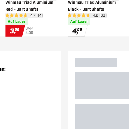
nschliste hinzufügen
Zur Wunschliste hinzufügen
Zur Wuns
Winmau Triad Aluminium
Winmau Triad Aluminium
Red - Dart Shafts
Black - Dart Shafts
h öffnen
Bewertungsbereich öffnen
4.7 (14)
Bewertungsbereich 
4.6 (60)
4.7 Bewertungssterne
4.6 Bewertungssterne
Auf Lager
Auf Lager
UVP:
3
,
4
,
00
00
4,00
en: