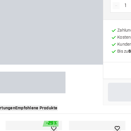
-
Menge 
Zahlun
Kosten
Kunde
Bis zu
6
rtungen
Empfohlene Produkte
-
25
%