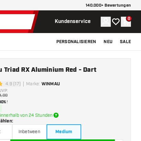
140.000+ Bewertungen
0
Konto
Meine Wunsch
Waren
Kundenservice
PERSONALISIEREN
NEU
SALE
 Triad RX Aluminium Red - Dart
4.9 (17)
Marke
:
WINMAU
tungssterne
UVP:
4,00
30%
!
innerhalb von 24 Stunden
wählen
:
t
Inbetween
Medium