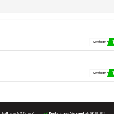
Medium
Medium
erhalb von 1-2 Tagen*
Kostenloser Versand
ab 50 EUR**