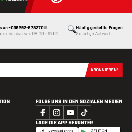
ns an +039292-678270
Häufig gestellte Fragen
Kundenservice nicht verfügbar
 erreichbar von 08:00 - 19:00
Sofortige Antwort
ABONNIEREN!
Jetzt für uns
TION
FOLGE UNS IN DEN SOZIALEN MEDIEN
LADE DIE APP HERUNTER