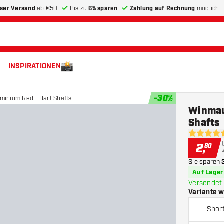
ser Versand
ab €50
Bis zu
6% sparen
Zahlung auf Rechnung
möglich
INSPIRATIONEN
-
30
%
minium Red - Dart Shafts
Winmau
Shafts
4.9 Bewer
2
,
80
Sie sparen
Auf Lager
Versendet 
Variante 
Shor