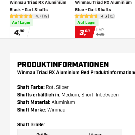
Zur Wunschliste hinzufügen
Zur Wu
Winmau Triad RX Aluminium
Winmau Triad RX Aluminium
Black - Dart Shafts
Blue - Dart Shafts
Bewertungsbereich öffnen
4.7 (19)
Bewertungsbereic
4.6 (13)
4.7 Bewertungssterne
4.6 Bewertungssterne
Auf Lager
Auf Lager
UVP:
4
,
3
,
00
00
4,00
PRODUKTINFORMATIONEN
Winmau Triad RX Aluminium Red Produktinformation
Shaft Farbe:
Rot, Silber
Shafts erhältlich in:
Medium, Short, Inbetween
Shaft Material:
Aluminium
Shaft Marke:
Winmau
Shaft Größe: