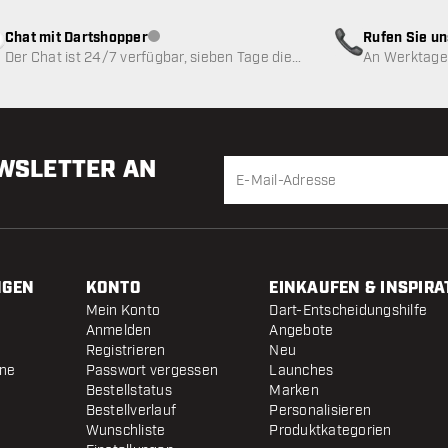
Chat mit Dartshopper
Rufen Sie u
Kundenservice nicht verfügbar
Der Chat ist 24/7 verfügbar, sieben Tage die
An Werktagen
Woche
EWSLETTER AN
NGEN
KONTO
EINKAUFEN & INSPIRA
Mein Konto
Dart-Entscheidungshilfe
Anmelden
Angebote
Registrieren
Neu
ine
Passwort vergessen
Launches
Bestellstatus
Marken
Bestellverlauf
Personalisieren
Wunschliste
Produktkategorien