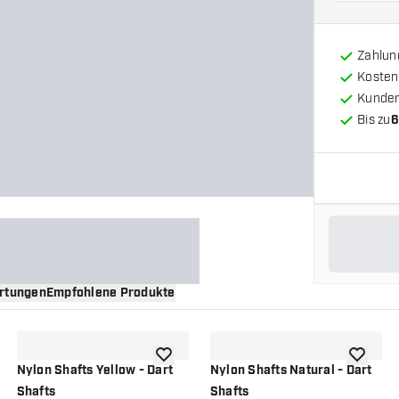
Zahlun
Kosten
Kunde
Bis zu
6
rtungen
Empfohlene Produkte
nschliste hinzufügen
Zur Wunschliste hinzufügen
Zur Wuns
Nylon Shafts Yellow - Dart
Nylon Shafts Natural - Dart
Shafts
Shafts