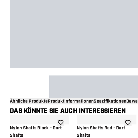
Ähnliche Produkte
Produktinformationen
Spezifikationen
Bewe
DAS KÖNNTE SIE AUCH INTERESSIEREN
Zur Wunschliste hinzufügen
Zur Wu
Nylon Shafts Black - Dart
Nylon Shafts Red - Dart
Shafts
Shafts