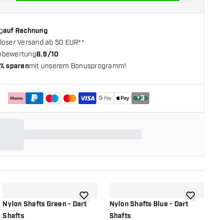
g
auf Rechnung
loser Versand ab 50 EUR**
nbewertung
8.9/10
% sparen
mit unserem Bonusprogramm!
+
3
chliste hinzufügen
Zur Wunschliste hinzufügen
Zur Wunsch
Nylon Shafts Green - Dart
Nylon Shafts Blue - Dart
L
Shafts
Shafts
S