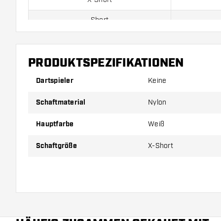
Short
Inbetween
PRODUKTSPEZIFIKATIONEN
Medium
Dartspieler
Keine
Preise gelten jeweils für ein Set (1 Set = 3 Stück).
Schaftmaterial
Nylon
Hauptfarbe
Weiß
Schaftgröße
X-Short