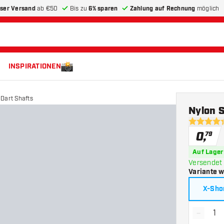
ser Versand
ab €50
Bis zu
6% sparen
Zahlung auf Rechnung
möglich
INSPIRATIONEN
 Dart Shafts
Nylon S
4.4 Bewer
0
,
79
Auf Lager
Versendet 
Variante 
X-Sho
-
Menge 