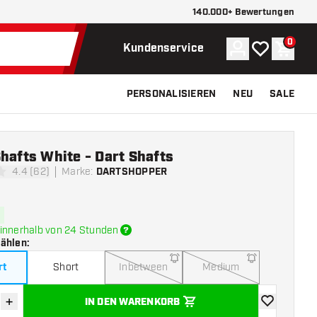
140.000+ Bewertungen
0
Konto
Meine Wunsch
Waren
Kundenservice
PERSONALISIEREN
NEU
SALE
hafts White - Dart Shafts
4.4 (62)
Marke
:
DARTSHOPPER
tungssterne
innerhalb von 24 Stunden
wählen
:
rt
Short
Inbetween
Medium
+
IN DEN WARENKORB
verringern
Menge erhöhen
Zur Wunschl