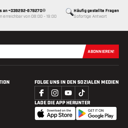
ns an +039292-678270
Häufig gestellte Fragen
Kundenservice nicht verfügbar
 erreichbar von 08:00 - 19:00
Sofortige Antwort
ABONNIEREN!
Jetzt für uns
TION
FOLGE UNS IN DEN SOZIALEN MEDIEN
LADE DIE APP HERUNTER