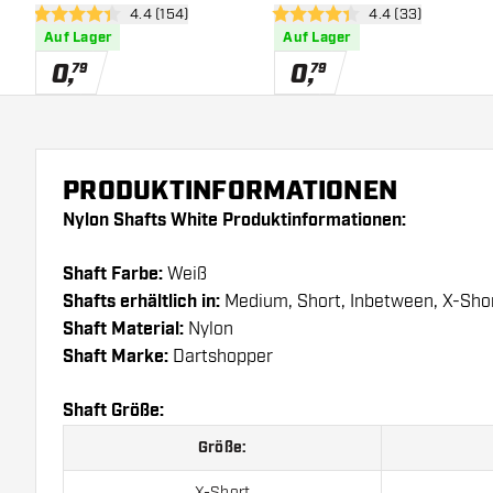
Bewertungsbereich öffnen
4.4 (154)
Bewertungsbereic
4.4 (33)
4.4 Bewertungssterne
4.4 Bewertungssterne
Auf Lager
Auf Lager
0
,
0
,
79
79
PRODUKTINFORMATIONEN
Nylon Shafts White Produktinformationen:
Shaft Farbe:
Weiß
Shafts erhältlich in:
Medium, Short, Inbetween, X-Sho
Shaft Material:
Nylon
Shaft Marke:
Dartshopper
Shaft Größe:
Größe:
X-Short