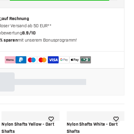
g
auf Rechnung
loser Versand ab 50 EUR**
nbewertung
8.9/10
% sparen
mit unserem Bonusprogramm!
+
3
chliste hinzufügen
Zur Wunschliste hinzufügen
Zur Wunsch
Nylon Shafts Yellow - Dart
Nylon Shafts White - Dart
N
Shafts
Shafts
S