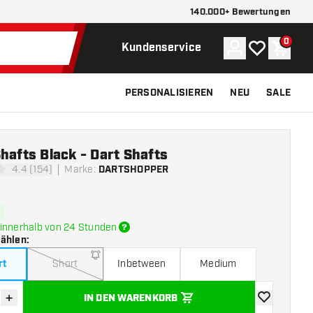
140.000+ Bewertungen
0
Konto
Meine Wunsch
Waren
Kundenservice
PERSONALISIEREN
NEU
SALE
hafts Black - Dart Shafts
4.4 (154)
Marke
:
DARTSHOPPER
tungssterne
innerhalb von 24 Stunden
wählen
:
rt
Short
Inbetween
Medium
+
IN DEN WARENKORB
verringern
Menge erhöhen
Zur Wunschl