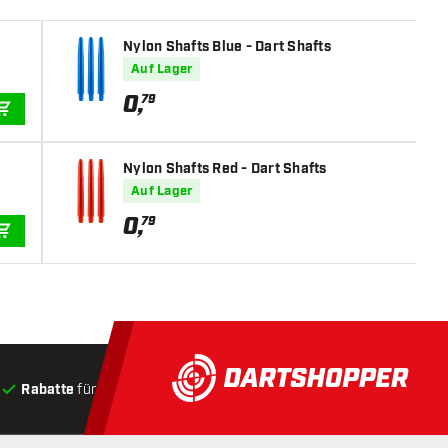
Nylon Shafts Blue - Dart Shafts
Auf Lager
0
,
79
IN DEN WARENKORB
Nylon Shafts Red - Dart Shafts
Auf Lager
0
,
79
IN DEN WARENKORB
Rabatte
für Kunden
Produkte auf Lager
, Versand innerha