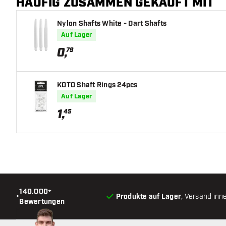
HÄUFIG ZUSAMMEN GEKAUFT MIT
Nylon Shafts White - Dart Shafts
Auf Lager
0
,
79
KOTO Shaft Rings 24pcs
Auf Lager
1
,
45
140.000+
•
Produkte auf Lager
, Versand inn
Bewertungen