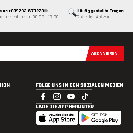
ns an +039292-678270
Häufig gestellte Fragen
Kundenservice nicht verfügbar
 erreichbar von 08:00 - 19:00
Sofortige Antwort
ABONNIEREN!
Jetzt für uns
TION
FOLGE UNS IN DEN SOZIALEN MEDIEN
LADE DIE APP HERUNTER