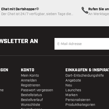
Chat mit Dartshopper
Rufen Sie u
Kundenservice nicht verfügbar
Der Chat ist 24/7 verfügbar, sieben Tage die
An Werktagen
Woche
EWSLETTER AN
NGEN
KONTO
EINKAUFEN & INSPIRA
Mein Konto
Dart-Entscheidungshilfe
Anmelden
Angebote
Registrieren
Neu
ine
Passwort vergessen
Launches
Bestellstatus
Marken
Bestellverlauf
Personalisieren
Wunschliste
Produktkategorien