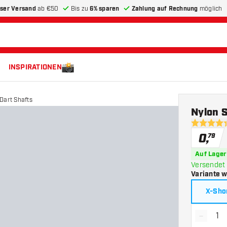
ser Versand
ab €50
Bis zu
6% sparen
Zahlung auf Rechnung
möglich
INSPIRATIONEN
 Dart Shafts
Nylon S
4.4 Bewer
0
,
79
Auf Lager
Versendet 
Variante 
X-Sho
-
Menge 