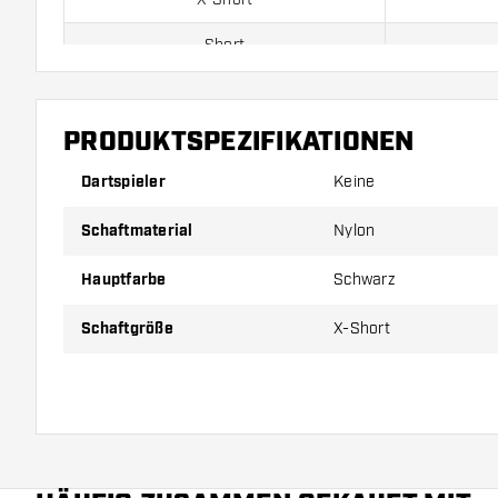
Short
Inbetween
PRODUKTSPEZIFIKATIONEN
Medium
Dartspieler
Keine
Preise gelten jeweils für ein Set (1 Set = 3 Stück).
Schaftmaterial
Nylon
Hauptfarbe
Schwarz
Schaftgröße
X-Short