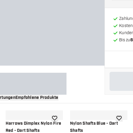
Zahlun
Kosten
Kunde
Bis zu
6
rtungen
Empfohlene Produkte
nschliste hinzufügen
Zur Wunschliste hinzufügen
Zur Wuns
Harrows Dimplex Nylon Fire
Nylon Shafts Blue - Dart
Red - Dart Shafts
Shafts