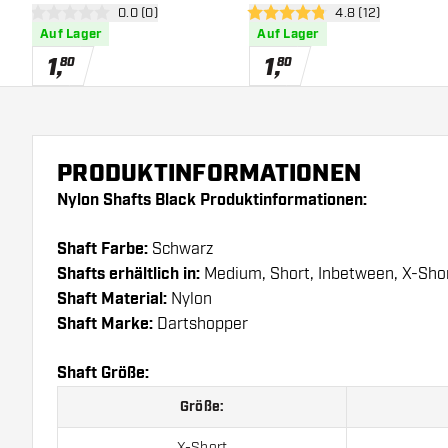
Bewertungsbereich öffnen
0.0 (0)
Bewertungsbereic
4.8 (12)
0 Bewertungssterne
4.8 Bewertungssterne
Auf Lager
Auf Lager
1
,
1
,
80
80
PRODUKTINFORMATIONEN
Nylon Shafts Black Produktinformationen:
Shaft Farbe:
Schwarz
Shafts erhältlich in:
Medium, Short, Inbetween, X-Sho
Shaft Material:
Nylon
Shaft Marke:
Dartshopper
Shaft Größe:
Größe:
X-Short