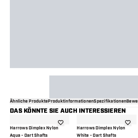
Ähnliche Produkte
Produktinformationen
Spezifikationen
Bewe
DAS KÖNNTE SIE AUCH INTERESSIEREN
Zur Wunschliste hinzufügen
Zur Wu
Harrows Dimplex Nylon
Harrows Dimplex Nylon
Aqua - Dart Shafts
White - Dart Shafts