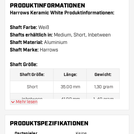
PRODUKTINFORMATIONEN
Harrows Keramic White Produktinformationen:
Shaft Farbe:
Weiß
Shafts erhältlich in:
Medium, Short, Inbetween
Shaft Material:
Aluminium
Shaft Marke:
Harrows
Shaft Größe:
Shaft Größe:
Länge:
Gewicht:
Short
35.00 mm
1,30 gram
Inbetween
41.00 mm
1, 40 gram
Mehr lesen
Medium
47.00 mm
1,60 gram
PRODUKTSPEZIFIKATIONEN
Preise gelten jeweils für ein Set (1 Set = 3 Stück).
Dartspieler
Keine