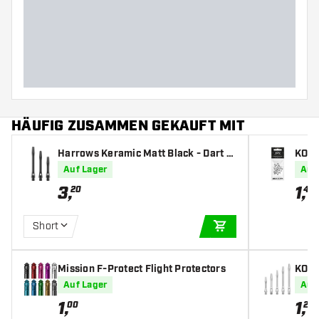
HÄUFIG ZUSAMMEN GEKAUFT MIT
Harrows Keramic Matt Black - Dart S
KOTO
hafts
Auf Lager
Auf
3
,
1
,
20
45
Short
IN DEN WARENKOR
Mission F-Protect Flight Protectors
KOTO
rt Sh
Auf Lager
Auf
1
,
1
,
00
20