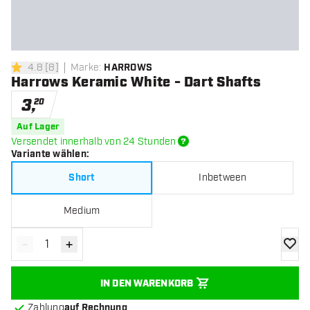
4.8
[
8
]
Marke
:
HARROWS
4.8 Bewertungssterne
Harrows Keramic White - Dart Shafts
3
,
20
Auf Lager
Versendet innerhalb von 24 Stunden
Variante wählen
:
Short
Inbetween
Medium
-
+
Menge verringern
Menge erhöhen
Zur Wu
IN DEN WARENKORB
Zahlung
auf Rechnung