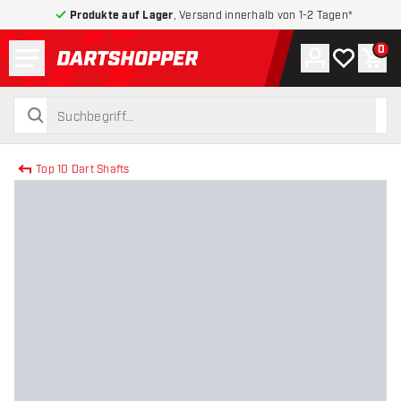
Produkte auf Lager
, Versand innerhalb von 1-2 Tagen*
Menü
0
Konto
Meine Wuns
War
zurück zur Startseite
suchen
suchen
Top 10 Dart Shafts