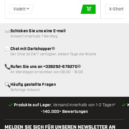
Violett
X-Short
IN DEN WARENKOR
Schicken Sie uns eine E-mail
Antwort innerhalb 1 Werktag
Chat mit Dartshopper
Kundenservice nicht verfügbar
Der Chat ist 24/7 verfügbar, sieben Tage die Woche
Rufen Sie uns an +039292-678270
Kundenservice nicht verfügba
An Werktagen erreichbar von 08:00 - 19:00
Häufig gestellte Fragen
Sofortige Antwort
Produkte auf Lager
, Versand innerhalb von 1-2 Tagen*
•
140.000+ Bewertungen
MELDEN SIE SICH FÜR UNSEREN NEWSLETTER AN