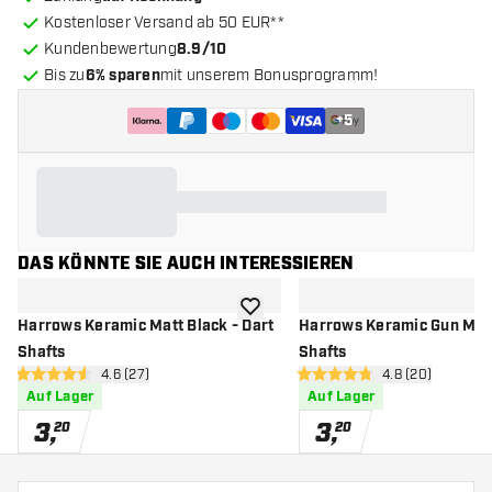
Kostenloser Versand ab 50 EUR**
Kundenbewertung
8.9/10
Bis zu
6% sparen
mit unserem Bonusprogramm!
+
5
DAS KÖNNTE SIE AUCH INTERESSIEREN
Zur Wunschliste hinzufügen
Harrows Keramic Matt Black - Dart
Harrows Keramic Gun Meta
Shafts
Shafts
Bewertungsbereich öffnen
4.6 (27)
Bewertungsbere
4.8 (20)
4.6 Bewertungssterne
4.8 Bewertungssterne
Auf Lager
Auf Lager
3
,
3
,
20
20