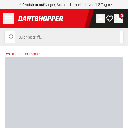
Produkte auf Lager
, Versand innerhalb von 1-2 Tagen*
Menü
0
Konto
Meine Wuns
War
zurück zur Startseite
suchen
suchen
Top 10 Dart Shafts