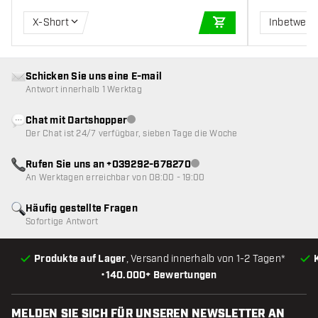
X-Short
Inbetwee
IN DEN WARENKOR
Schicken Sie uns eine E-mail
Antwort innerhalb 1 Werktag
Chat mit Dartshopper
Kundenservice nicht verfügbar
Der Chat ist 24/7 verfügbar, sieben Tage die Woche
Rufen Sie uns an +039292-678270
Kundenservice nicht verfügba
An Werktagen erreichbar von 08:00 - 19:00
Häufig gestellte Fragen
Sofortige Antwort
Produkte auf Lager
, Versand innerhalb von 1-2 Tagen*
•
140.000+ Bewertungen
MELDEN SIE SICH FÜR UNSEREN NEWSLETTER AN