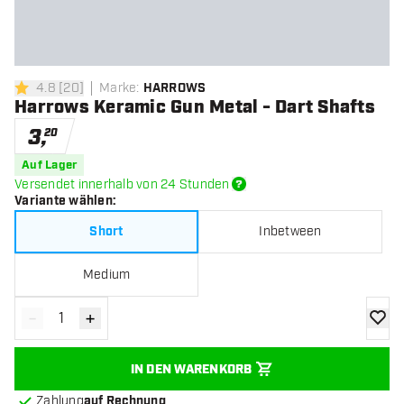
4.8
[
20
]
Marke
:
HARROWS
4.8 Bewertungssterne
Harrows Keramic Gun Metal - Dart Shafts
3
,
20
Auf Lager
Versendet innerhalb von 24 Stunden
Variante wählen
:
Short
Inbetween
Medium
-
+
Menge verringern
Menge erhöhen
Zur Wu
IN DEN WARENKORB
Zahlung
auf Rechnung