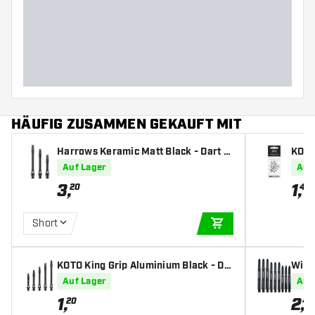
HÄUFIG ZUSAMMEN GEKAUFT MIT
Harrows Keramic Matt Black - Dart S
KOTO
hafts
Auf Lager
Auf
3
,
1
,
20
45
Short
IN DEN WARENKOR
KOTO King Grip Aluminium Black - Da
Winm
rt Shafts
fts
Auf Lager
Auf
1
,
2
,
20
40