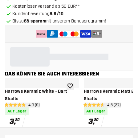
Kostenloser Versand ab 50 EUR**
Kundenbewertung
8.9/10
Bis zu
6% sparen
mit unserem Bonusprogramm!
+
5
DAS KÖNNTE SIE AUCH INTERESSIEREN
Zur Wunschliste hinzufügen
Harrows Keramic White - Dart
Harrows Keramic Matt Bla
Shafts
Shafts
Bewertungsbereich öffnen
4.8 (8)
Bewertungsbere
4.6 (27)
4.8 Bewertungssterne
4.6 Bewertungssterne
Auf Lager
Auf Lager
3
,
3
,
20
20