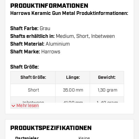
PRODUKTINFORMATIONEN
Harrows Keramic Gun Metal Produktinformationen:
Shaft Farbe:
Grau
Shafts erhältlich in:
Medium, Short, Inbetween
Shaft Material:
Aluminium
Shaft Marke:
Harrows
Shaft Größe:
Shaft Größe:
Länge:
Gewicht:
Short
35.00 mm
1,30 gram
Inbetween
41.00 mm
1, 40 gram
Mehr lesen
Medium
47.00 mm
1,60 gram
PRODUKTSPEZIFIKATIONEN
Preise gelten jeweils für ein Set (1 Set = 3 Stück).
Dartspieler
Keine