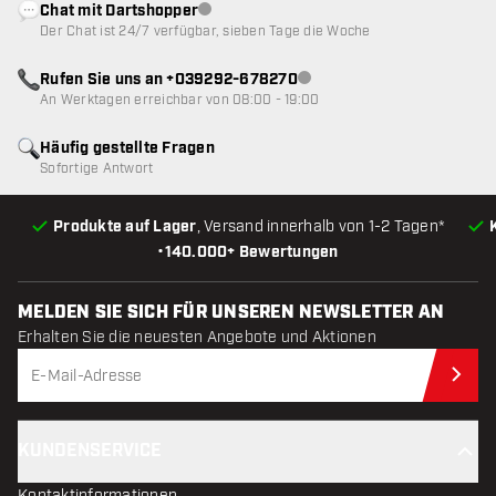
Chat mit Dartshopper
Kundenservice nicht verfügbar
Der Chat ist 24/7 verfügbar, sieben Tage die Woche
Rufen Sie uns an +039292-678270
Kundenservice nicht verfügba
An Werktagen erreichbar von 08:00 - 19:00
Häufig gestellte Fragen
Sofortige Antwort
Produkte auf Lager
, Versand innerhalb von 1-2 Tagen*
•
140.000+ Bewertungen
MELDEN SIE SICH FÜR UNSEREN NEWSLETTER AN
Erhalten Sie die neuesten Angebote und Aktionen
Jet
KUNDENSERVICE
Kontaktinformationen