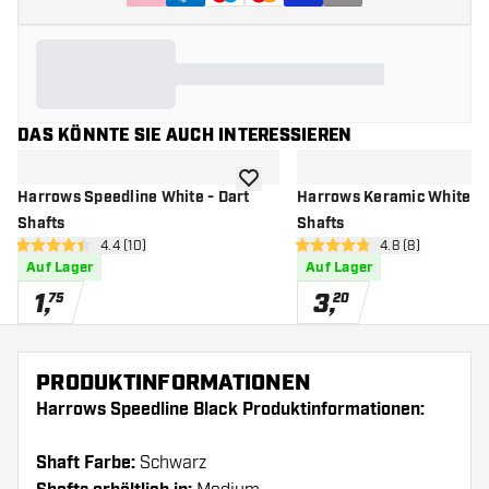
DAS KÖNNTE SIE AUCH INTERESSIEREN
Zur Wunschliste hinzufügen
Harrows Speedline White - Dart
Harrows Keramic White - 
Shafts
Shafts
Bewertungsbereich öffnen
4.4 (10)
Bewertungsberei
4.8 (8)
4.4 Bewertungssterne
4.8 Bewertungssterne
Auf Lager
Auf Lager
1
,
3
,
75
20
PRODUKTINFORMATIONEN
Harrows Speedline Black Produktinformationen:
Shaft Farbe:
Schwarz