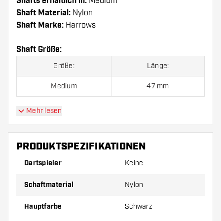
Shafts erhältlich in:
Medium
Shaft Material:
Nylon
Shaft Marke:
Harrows
Shaft Größe:
Größe:
Länge:
Medium
47 mm
Mehr lesen
Preise gelten jeweils für ein Set (1 Set = 3 Stück).
PRODUKTSPEZIFIKATIONEN
Dartspieler
Keine
Schaftmaterial
Nylon
Hauptfarbe
Schwarz