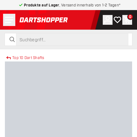
Produkte auf Lager
, Versand innerhalb von 1-2 Tagen*
Menü
0
Konto
Meine Wuns
War
zurück zur Startseite
suchen
suchen
Top 10 Dart Shafts