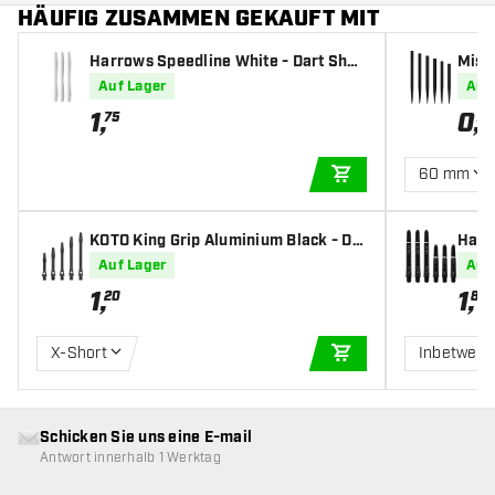
HÄUFIG ZUSAMMEN GEKAUFT MIT
Harrows Speedline White - Dart Shaf
Missi
ts
Auf Lager
Auf
1
,
0
,
75
75
60 mm
IN DEN WARENKOR
KOTO King Grip Aluminium Black - Da
Harr
rt Shafts
Shaf
Auf Lager
Auf
1
,
1
,
20
80
X-Short
Inbetwee
IN DEN WARENKOR
Schicken Sie uns eine E-mail
Antwort innerhalb 1 Werktag