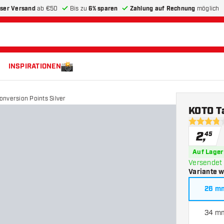
ser Versand
ab €50
Bis zu
6% sparen
Zahlung auf Rechnung
möglich
INSPIRATIONEN
nversion Points Silver
KOTO T
3.8 Bewer
2
,
45
Auf Lager
Versendet 
Variante 
26 m
34 m