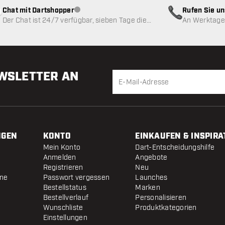
Chat mit Dartshopper
Rufen Sie u
Kundenservice nicht verfügbar
Der Chat ist 24/7 verfügbar, sieben Tage die
An Werktagen
Woche
EWSLETTER AN
NGEN
KONTO
EINKAUFEN & INSPIRA
Mein Konto
Dart-Entscheidungshilfe
Anmelden
Angebote
Registrieren
Neu
ine
Passwort vergessen
Launches
Bestellstatus
Marken
Bestellverlauf
Personalisieren
Wunschliste
Produktkategorien
Einstellungen