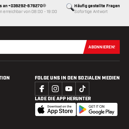
ns an +039292-678270
Häufig gestellte Fragen
Kundenservice nicht verfügbar
 erreichbar von 08:00 - 19:00
Sofortige Antwort
ABONNIEREN!
Jetzt für uns
TION
FOLGE UNS IN DEN SOZIALEN MEDIEN
LADE DIE APP HERUNTER