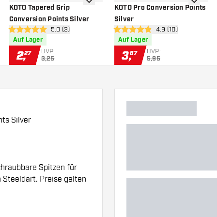
nschliste hinzufügen
Zur Wunschliste hinzufügen
Zur Wuns
KOTO Tapered Grip
KOTO Pro Conversion Points
Conversion Points Silver
Silver
 öffnen
Bewertungsbereich öffnen
5.0 (3)
Bewertungsbereich 
4.9 (10)
5 Bewertungssterne
4.9 Bewertungssterne
Auf Lager
Auf Lager
UVP:
UVP:
2
,
3
,
27
87
3,25
5,95
ts Silver
chraubbare Spitzen für
Steeldart. Preise gelten