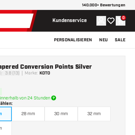
140.000+ Bewertungen
0
Konto
Meine Wunsch
Waren
Kundenservice
PERSONALISIEREN
NEU
SALE
apered Conversion Points Silver
3.8 (13)
Marke
:
KOTO
tungssterne
innerhalb von 24 Stunden
wählen
:
m
28 mm
30 mm
32 mm
m