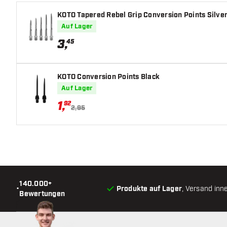
KOTO Tapered Rebel Grip Conversion Points Silve
Auf Lager
3
,
45
KOTO Conversion Points Black
Auf Lager
1
,
92
2,95
140.000+
•
Produkte auf Lager
, Versand inn
Bewertungen