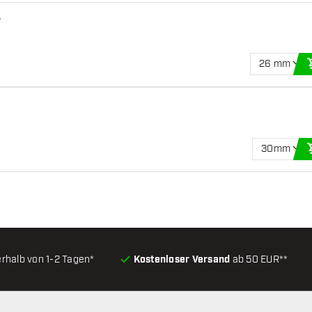
r
26 mm
30mm
erhalb von 1-2 Tagen*
Kostenloser Versand
ab 50 EUR**