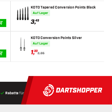
KOTO Tapered Conversion Points Black
Auf Lager
3
,
45
IN DEN WARENKORB
KOTO Conversion Points Silver
Auf Lager
1
,
33
2,95
IN DEN WARENKORB
Rabatte
für Kunden
Produkte auf Lager
, Versand innerha