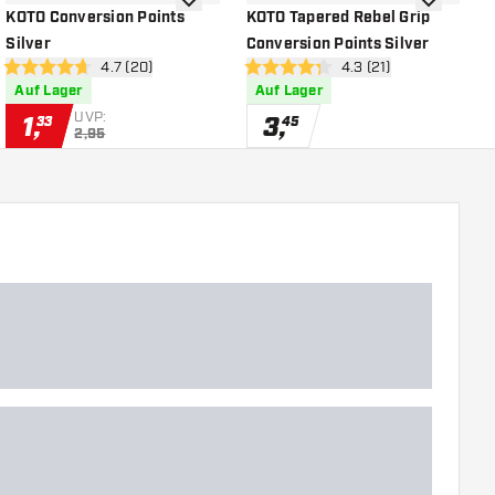
chliste hinzufügen
Zur Wunschliste hinzufügen
Zur Wunsch
KOTO Conversion Points
KOTO Tapered Rebel Grip
K
Silver
Conversion Points Silver
C
öffnen
Bewertungsbereich öffnen
4.7 (20)
Bewertungsbereich öf
4.3 (21)
4.7 Bewertungssterne
4.3 Bewertungssterne
5
Auf Lager
Auf Lager
UVP:
1
,
3
,
33
45
2,95