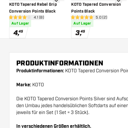
Zur Wunschliste hinzufügen
Zur Wu
KOTO Tapered Rebel Grip
KOTO Tapered Conversion
Conversion Points Black
Points Black
Bewertungsbereich öffnen
4.1 (8)
Bewertungsbereich
5.0 (2)
4.1 Bewertungssterne
5 Bewertungssterne
Auf Lager
Auf Lager
4
,
3
,
45
45
PRODUKTINFORMATIONEN
Produktinformationen:
KOTO Tapered Conversion Poin
Marke:
KOTO
Die KOTO Tapered Conversion Points Silver sind Aufs
den Umbau jedes handelsüblichen Softdarts auf einen 
jeweils für ein Set (1 Set = 3 Stück).
In verschiedenen Größen erhältlich.