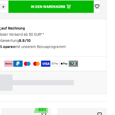
+
IN DEN WARENKORB
verringern
Menge erhöhen
Zur Wunschl
g
auf Rechnung
loser Versand ab 50 EUR**
nbewertung
8.9/10
% sparen
mit unserem Bonusprogramm!
+
3
-
55
%