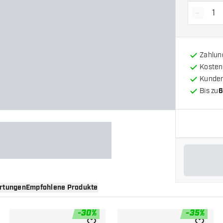
-
Menge 
Zahlun
Kosten
Kunde
Bis zu
6
rtungen
Empfohlene Produkte
-
30
%
-
35
%