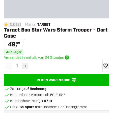
5.0
[
2
]
Marke
:
TARGET
5 Bewertungssterne
Target Boa Star Wars Storm Trooper - Dart
Case
49
,
99
Auf Lager
Versendet innerhalb von 24 Stunden
-
+
Menge verringern
Menge erhöhen
Zur Wu
IN DEN WARENKORB
Zahlung
auf Rechnung
Kostenloser Versand ab 50 EUR**
Kundenbewertung
8.9/10
Bis zu
6% sparen
mit unserem Bonusprogramm!