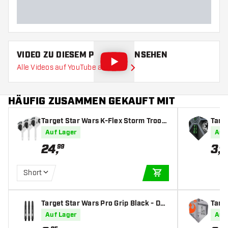
VIDEO ZU DIESEM PRODUKT ANSEHEN
Alle Videos auf YouTube ansehen
HÄUFIG ZUSAMMEN GEKAUFT MIT
Target Star Wars K-Flex Storm Troop
Targe
er NO6 - Dart Flights
a NO6
Auf Lager
Auf
24
,
3
,
99
95
Short
IN DEN WARENKOR
Target Star Wars Pro Grip Black - Dar
Targ
t Shafts
O6 - 
Auf Lager
Auf