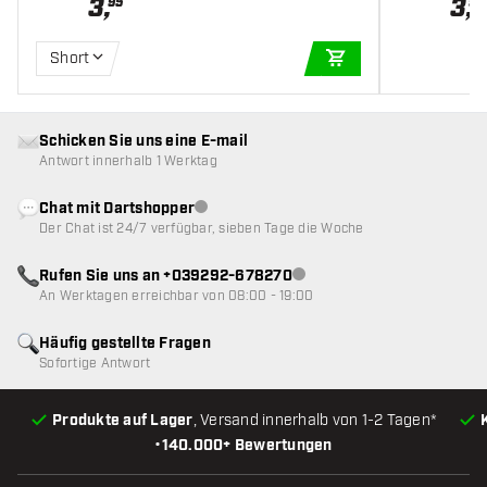
3
,
3
,
95
95
Short
IN DEN WARENKOR
Schicken Sie uns eine E-mail
Antwort innerhalb 1 Werktag
Chat mit Dartshopper
Kundenservice nicht verfügbar
Der Chat ist 24/7 verfügbar, sieben Tage die Woche
Rufen Sie uns an +039292-678270
Kundenservice nicht verfügba
An Werktagen erreichbar von 08:00 - 19:00
Häufig gestellte Fragen
Sofortige Antwort
Produkte auf Lager
, Versand innerhalb von 1-2 Tagen*
•
140.000+ Bewertungen