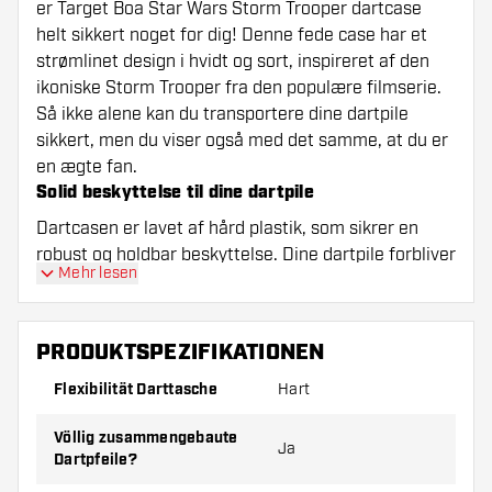
er Target Boa Star Wars Storm Trooper dartcase
helt sikkert noget for dig! Denne fede case har et
strømlinet design i hvidt og sort, inspireret af den
ikoniske Storm Trooper fra den populære filmserie.
Så ikke alene kan du transportere dine dartpile
sikkert, men du viser også med det samme, at du er
en ægte fan.
Solid beskyttelse til dine dartpile
Dartcasen er lavet af hård plastik, som sikrer en
robust og holdbar beskyttelse. Dine dartpile forbliver
Mehr lesen
altid i topform uden at tage skade under transport.
Derudover er denne case specielt designet til
dartpile og rummer plads til tre pile, der allerede er
PRODUKTSPEZIFIKATIONEN
samlet. Så er du altid klar til en runde, uanset hvor
du er.
Flexibilität Darttasche
Hart
Kompat og praktisk i brug
Völlig zusammengebaute
Med sit kompakte format passer denne dartcase
Ja
Dartpfeile?
nemt i din taske eller jakkelomme. Takket være det