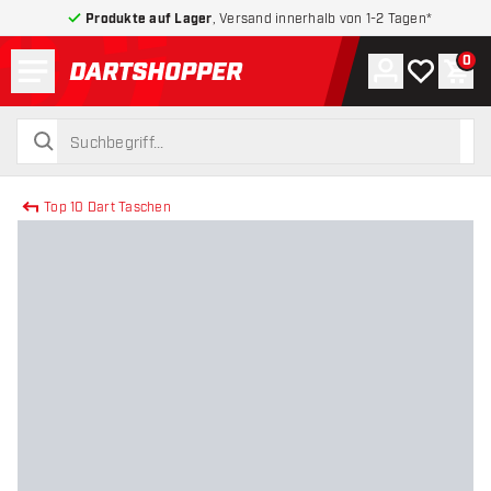
Produkte auf Lager
, Versand innerhalb von 1-2 Tagen*
Menü
0
Konto
Meine Wuns
War
zurück zur Startseite
suchen
suchen
Top 10 Dart Taschen