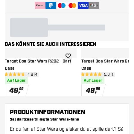
+
5
DAS KÖNNTE SIE AUCH INTERESSIEREN
Zur Wunschliste hinzufügen
Target Boa Star Wars R2D2 - Dart
Target Boa Star Wars Grog
Case
Case
Bewertungsbereich öffnen
4.8 (4)
Bewertungsberei
5.0 (1)
4.8 Bewertungssterne
5 Bewertungssterne
Auf Lager
Auf Lager
49
,
49
,
99
99
PRODUKTINFORMATIONEN
Sej dartcase til ægte Star Wars-fans
Er du fan af Star Wars og elsker du at spille dart? Så