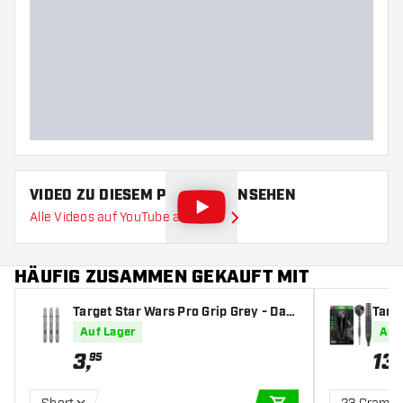
Gewicht
Barreldurchmesser (MM)
Barrellänge (MM)
VIDEO ZU DIESEM PRODUKT ANSEHEN
Alle Videos auf YouTube ansehen
HÄUFIG ZUSAMMEN GEKAUFT MIT
Target Star Wars Pro Grip Grey - Dart
Targe
Shafts
oint 
Auf Lager
Auf
3
,
13
95