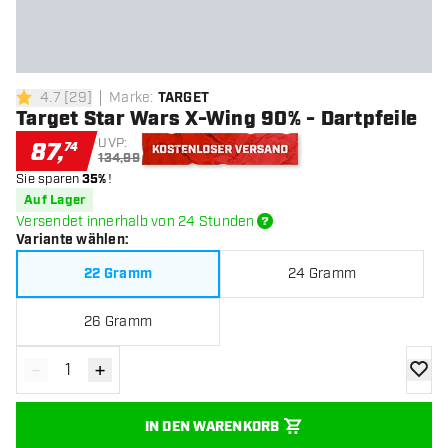
4.7
[
29
]
Marke
:
TARGET
4.7 Bewertungssterne
Target Star Wars X-Wing 90% - Dartpfeile
UVP:
87
,
74
134,99
Sie sparen
35%
!
Kostenloser Versand
Auf Lager
Versendet innerhalb von 24 Stunden
Variante wählen
:
22 Gramm
24 Gramm
26 Gramm
-
+
Menge verringern
Menge erhöhen
Zur Wu
IN DEN WARENKORB