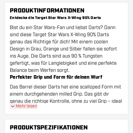
PRODUKTINFORMATIONEN
Entdecke die Target Star Wars X-Wing 90% Darts
Bist du ein Star Wars-Fan und liebst Darts? Dann
sind diese Target Star Wars X-Wing 90% Darts
genau das Richtige für dich! Mit einem coolen
Design in Grau, Orange und Silber fallen sie sofort
ins Auge. Die Darts sind aus 90 % Tungsten
gefertigt, was für Langlebigkeit und eine perfekte
Balance beim Werfen sorgt.
Perfekter Grip und Form für deinen Wurf
Das Barrel dieser Darts hat eine scalloped Form mit
einem durchgehenden milled Grip. Das gibt dir
genau die richtige Kontrolle, ohne zu viel Grip – ideal
Mehr lesen
für Spieler, die einen subtilen, aber verlässlichen
Halt bevorzugen. Die Grip-Bewertung von 2 auf einer
Skala von 5 zeigt, dass der Grip angenehm und nicht
PRODUKTSPEZIFIKATIONEN
zu aggressiv ist.