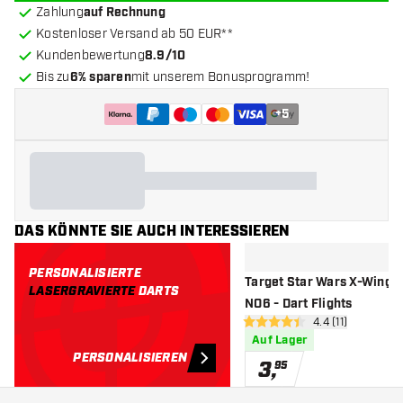
Zahlung
auf Rechnung
Kostenloser Versand ab 50 EUR**
Kundenbewertung
8.9/10
Bis zu
6% sparen
mit unserem Bonusprogramm!
+
5
DAS KÖNNTE SIE AUCH INTERESSIEREN
PERSONALISIERTE
Target Star Wars X-Wing P
LASERGRAVIERTE
DARTS
NO6 - Dart Flights
Bewertungsbere
4.4 (11)
4.4 Bewertungssterne
Auf Lager
PERSONALISIEREN
3
,
95