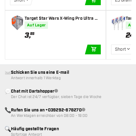
Short
23 Gramm
IN DEN WARENKOR
Target Star Wars X-Wing Pro Ultra N
Targ
O6 - Dart Flights
Dart 
Auf Lager
Auf
3
,
24
95
Short
IN DEN WARENKOR
Schicken Sie uns eine E-mail
Antwort innerhalb 1 Werktag
Chat mit Dartshopper
Kundenservice nicht verfügbar
Der Chat ist 24/7 verfügbar, sieben Tage die Woche
Rufen Sie uns an +039292-678270
Kundenservice nicht verfügba
An Werktagen erreichbar von 08:00 - 19:00
Häufig gestellte Fragen
Sofortige Antwort