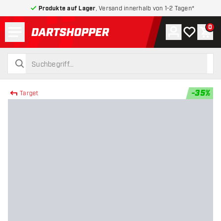
Produkte auf Lager
, Versand innerhalb von 1-2 Tagen*
Menü
0
Konto
Meine Wuns
War
zurück zur Startseite
suchen
suchen
-
35
%
Target