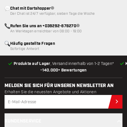
Chat mit Dartshopper
Kundenservice nicht verfügbar
Der Chat ist 24/7 verfügbar, sieben Tage die Woche
Rufen Sie uns an +039292-678270
Kundenservice nicht verfügba
An Werktagen erreichbar von 08:00 - 19:00
Häufig gestellte Fragen
Sofortige Antwort
Produkte auf Lager
, Versand innerhalb von 1-2 Tagen*
•
140.000+ Bewertungen
MELDEN SIE SICH FÜR UNSEREN NEWSLETTER AN
Erhalten Sie die neuesten Angebote und Aktionen
Jet
KUNDENSERVICE