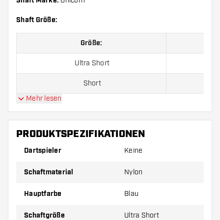
Shaft Marke:
Unicorn
Shaft Größe:
Größe:
Ultra Short
Short
Mehr lesen
Medium
Long
PRODUKTSPEZIFIKATIONEN
Dartspieler
Keine
Preise gelten jeweils für ein Set (1 Set = 3 Stück).
Schaftmaterial
Nylon
Hauptfarbe
Blau
Schaftgröße
Ultra Short