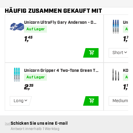
HÄUFIG ZUSAMMEN GEKAUFT MIT
Unicorn UltraFly Gary Anderson - Dar
Unic
t Flights
rt Sh
Auf Lager
Auf
1
,
1
,
45
75
Short
IN DEN WARENKOR
Unicorn Gripper 4 Two-Tone Green To
KOTO 
p - Dart Shafts
Auf Lager
Auf
2
,
1
,
35
19
Long
Medium
IN DEN WARENKOR
Schicken Sie uns eine E-mail
Antwort innerhalb 1 Werktag