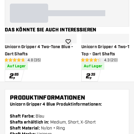
DAS KÖNNTE SIE AUCH INTERESSIEREN
Zur Wunschliste hinzufügen
Unicorn Gripper 4 Two-Tone Blue -
Unicorn Gripper 4 Two-To
Dart Shafts
Top - Dart Shafts
Bewertungsbereich öffnen
4.8 (35)
Bewertungsbere
4.3 (20)
4.8 Bewertungssterne
4.3 Bewertungssterne
Auf Lager
Auf Lager
2
,
2
,
85
35
PRODUKTINFORMATIONEN
Unicorn Gripper 4 Blue Produktinformationen:
Shaft Farbe:
Blau
Shafts erhältlich in:
Medium, Short, X-Short
Shaft Material:
Nylon + Ring