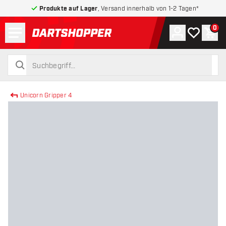
Produkte auf Lager
, Versand innerhalb von 1-2 Tagen*
Menü
0
Konto
Meine Wuns
War
zurück zur Startseite
suchen
suchen
Unicorn Gripper 4