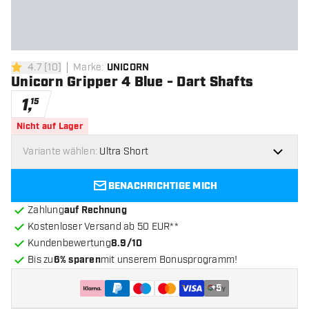
4.7
[
10
]
Marke
:
UNICORN
4.7 Bewertungssterne
Unicorn Gripper 4 Blue - Dart Shafts
1
,
15
Nicht auf Lager
Variante wählen:
Ultra Short
BENACHRICHTIGE MICH
Zahlung
auf Rechnung
Kostenloser Versand ab 50 EUR**
Kundenbewertung
8.9/10
Bis zu
6% sparen
mit unserem Bonusprogramm!
+
5