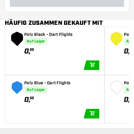
HÄUFIG ZUSAMMEN GEKAUFT MIT
Poly Black - Dart Flights
Poly 
Auf Lager
Auf
0
,
0
,
55
55
IN DEN WARENKOR
Poly Blue - Dart Flights
Poly 
Auf Lager
Auf
0
,
0
,
55
55
IN DEN WARENKOR