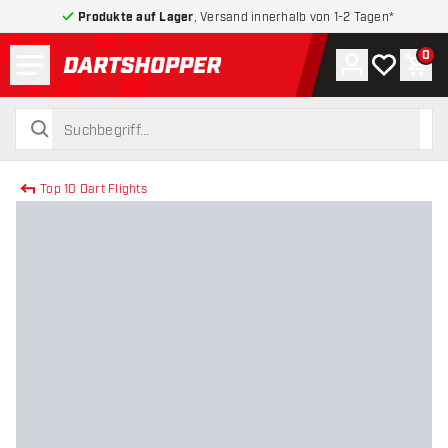
Produkte auf Lager
, Versand innerhalb von 1-2 Tagen*
Menü
0
Konto
Meine Wuns
War
zurück zur Startseite
suchen
suchen
Top 10 Dart Flights