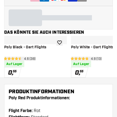
DAS KÖNNTE SIE AUCH INTERESSIEREN
Zur Wunschliste hinzufügen
Poly Black - Dart Flights
Poly White - Dart Flights
Bewertungsbereich öffnen
4.6 (38)
Bewertungsbere
4.8 (13)
4.6 Bewertungssterne
4.8 Bewertungssterne
Auf Lager
Auf Lager
0
,
0
,
55
55
PRODUKTINFORMATIONEN
Poly Red Produktinformationen:
Flight Farbe:
Rot