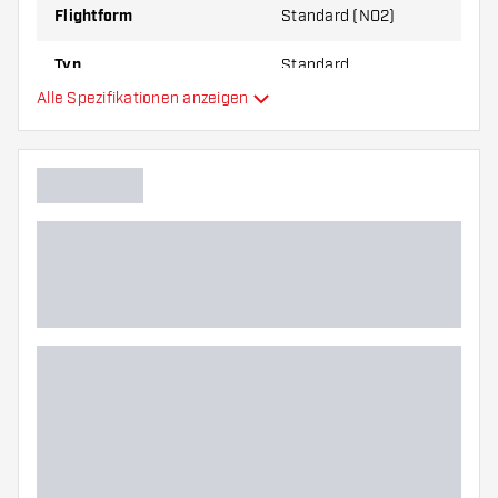
Flightform
Standard (NO2)
Typ
Standard
Alle Spezifikationen anzeigen
Flexibilität
Hauptfarbe