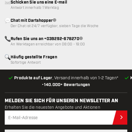
Schicken Sie uns eine E-mail
Antwort innerhalb 1 Werktag
Chat mit Dartshopper
Kundenservice nicht verfügbar
Der Chat ist 24/7 verfügbar, sieben Tage die Woche
Rufen Sie uns an +039292-678270
Kundenservice nicht verfügba
An Werktagen erreichbar von 08:00 - 19:00
Häufig gestellte Fragen
Sofortige Antwort
Produkte auf Lager
, Versand innerhalb von 1-2 Tagen*
•
140.000+ Bewertungen
MELDEN SIE SICH FÜR UNSEREN NEWSLETTER AN
Erhalten Sie die neuesten Angebote und Aktionen
Jet