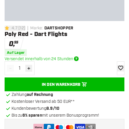
4.7
[
12
]
Marke
:
DARTSHOPPER
4.7 Bewertungssterne
Poly Red - Dart Flights
0
,
55
Auf Lager
Versendet innerhalb von 24 Stunden
-
+
Menge verringern
Menge erhöhen
Zur Wu
IN DEN WARENKORB
Zahlung
auf Rechnung
Kostenloser Versand ab 50 EUR**
Kundenbewertung
8.9/10
Bis zu
6% sparen
mit unserem Bonusprogramm!
+
5