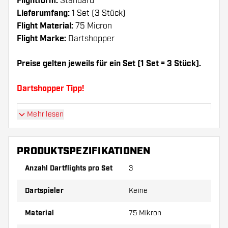
Flightform:
Standard
Lieferumfang:
1 Set (3 Stück)
Flight Material:
75 Micron
Flight Marke:
Dartshopper
Preise gelten jeweils für ein Set (1 Set = 3 Stück).
Dartshopper Tipp!
Mehr lesen
Sorgen Sie für genügend Ersatz Flights und
Shafts. Diese können sich durch Gebrauch
abnutzen oder brechen.
PRODUKTSPEZIFIKATIONEN
Anzahl Dartflights pro Set
3
Probieren Sie eine andere Form, ein anderes
Material oder eine andere Dicke der Flights aus,
Dartspieler
Keine
um herauszufinden, welche Variante am besten
zu Ihnen passt!
Material
75 Mikron