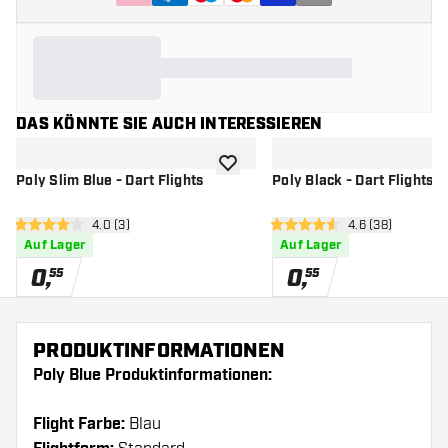
DAS KÖNNTE SIE AUCH INTERESSIEREN
Zur Wunschliste hinzufügen
Poly Slim Blue - Dart Flights
Poly Black - Dart Flights
Bewertungsbereich öffnen
4.0 (3)
Bewertungsbere
4.6 (38)
4 Bewertungssterne
4.6 Bewertungssterne
Auf Lager
Auf Lager
0
,
0
,
55
55
PRODUKTINFORMATIONEN
Poly Blue Produktinformationen:
Flight Farbe:
Blau