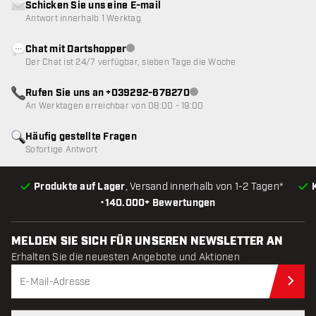
Schicken Sie uns eine E-mail
Antwort innerhalb 1 Werktag
Chat mit Dartshopper
Kundenservice nicht verfügbar
Der Chat ist 24/7 verfügbar, sieben Tage die Woche
Rufen Sie uns an +039292-678270
Kundenservice nicht verfügba
An Werktagen erreichbar von 08:00 - 19:00
Häufig gestellte Fragen
Sofortige Antwort
Produkte auf Lager
, Versand innerhalb von 1-2 Tagen*
•
140.000+ Bewertungen
MELDEN SIE SICH FÜR UNSEREN NEWSLETTER AN
Erhalten Sie die neuesten Angebote und Aktionen
Jet