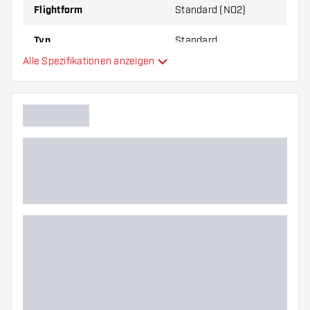
Flightform
Standard (NO2)
Typ
Standard
Alle Spezifikationen anzeigen
Flexibilität
Hauptfarbe