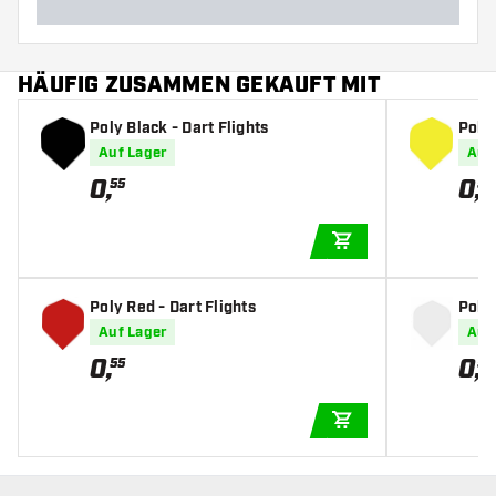
HÄUFIG ZUSAMMEN GEKAUFT MIT
Poly Black - Dart Flights
Poly 
Auf Lager
Auf
0
,
0
,
55
55
IN DEN WARENKOR
Poly Red - Dart Flights
Poly 
Auf Lager
Auf
0
,
0
,
55
55
IN DEN WARENKOR