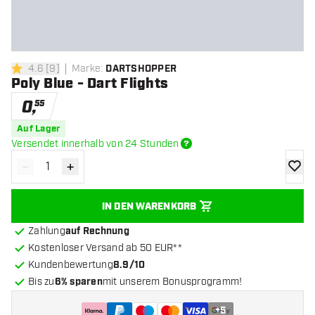
4.6
[
9
]
Marke
:
DARTSHOPPER
4.6 Bewertungssterne
Poly Blue - Dart Flights
0
,
55
Auf Lager
Versendet innerhalb von 24 Stunden
-
+
Menge verringern
Menge erhöhen
Zur Wu
IN DEN WARENKORB
Zahlung
auf Rechnung
Kostenloser Versand ab 50 EUR**
Kundenbewertung
8.9/10
Bis zu
6% sparen
mit unserem Bonusprogramm!
+
5