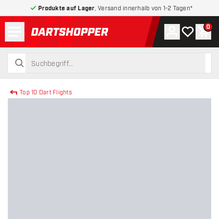
Produkte auf Lager
, Versand innerhalb von 1-2 Tagen*
Menü
0
Konto
Meine Wuns
War
zurück zur Startseite
suchen
suchen
Top 10 Dart Flights