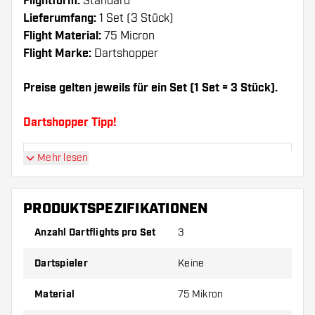
Flightform:
Standard
Lieferumfang:
1 Set (3 Stück)
Flight Material:
75 Micron
Flight Marke:
Dartshopper
Preise gelten jeweils für ein Set (1 Set = 3 Stück).
Dartshopper Tipp!
Mehr lesen
Sorgen Sie für genügend Ersatz Flights und
Shafts. Diese können sich durch Gebrauch
abnutzen oder brechen.
PRODUKTSPEZIFIKATIONEN
Anzahl Dartflights pro Set
3
Probieren Sie eine andere Form, ein anderes
Material oder eine andere Dicke der Flights aus,
Dartspieler
Keine
um herauszufinden, welche Variante am besten
zu Ihnen passt!
Material
75 Mikron