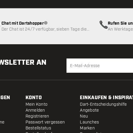
Chat mit Dartshopper
Rufen Sie u
Kundenservice nicht verfügbar
Der Chat ist 24/7 verfügbar, sieben Tage die
An Werktagen
Woche
EWSLETTER AN
NGEN
KONTO
EINKAUFEN & INSPIRA
Mein Konto
Dart-Entscheidungshilfe
Anmelden
Angebote
Registrieren
Neu
ine
Passwort vergessen
Launches
Bestellstatus
Marken