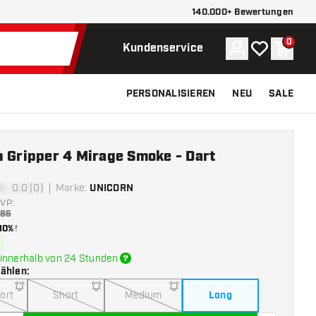
140.000+ Bewertungen
0
Konto
Meine Wunsch
Waren
Kundenservice
PERSONALISIEREN
NEU
SALE
n Gripper 4 Mirage Smoke - Dart
0.0 (0)
Marke
:
UNICORN
ngssterne
VP:
,85
30%
!
innerhalb von 24 Stunden
wählen
:
ort
Short
Medium
Long