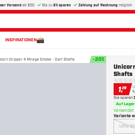
ser Versand
ab €50
Bis zu
6% sparen
Zahlung auf Rechnung
möglich
INSPIRATIONEN
-
30
%
icorn Gripper 4 Mirage Smoke - Dart Shafts
Unicor
Shafts
0 Bewertu
U
1
,
29
1
Sie sparen
Auf Lager
Versendet 
Variante 
Ultra Sh