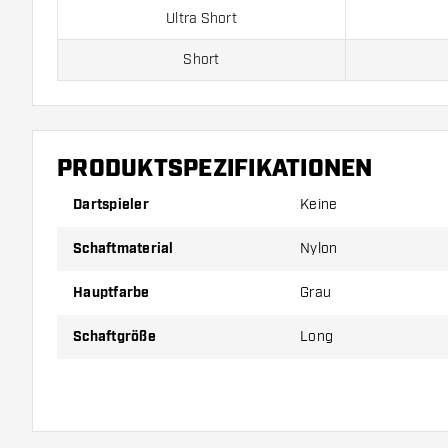
Ultra Short
Short
Medium
Long
PRODUKTSPEZIFIKATIONEN
Dartspieler
Keine
Preise gelten jeweils für ein Set (1 Set = 3 Stück).
Schaftmaterial
Nylon
Hauptfarbe
Grau
Schaftgröße
Long