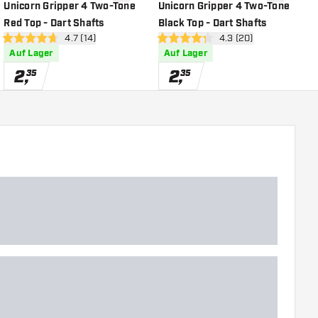
chliste hinzufügen
Zur Wunschliste hinzufügen
Zur Wunsch
Unicorn Gripper 4 Two-Tone
Unicorn Gripper 4 Two-Tone
U
Red Top - Dart Shafts
Black Top - Dart Shafts
B
öffnen
Bewertungsbereich öffnen
4.7 (14)
Bewertungsbereich ö
4.3 (20)
4.7 Bewertungssterne
4.3 Bewertungssterne
4
Auf Lager
Auf Lager
2
,
2
,
35
35