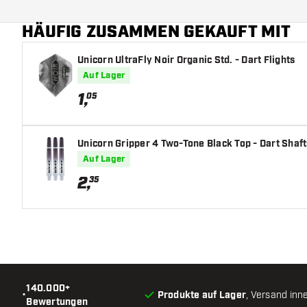
HÄUFIG ZUSAMMEN GEKAUFT MIT
Unicorn UltraFly Noir Organic Std. - Dart Flights
Auf Lager
1
,
05
Unicorn Gripper 4 Two-Tone Black Top - Dart Shaf
Auf Lager
2
,
35
140.000+
•
Produkte auf Lager
, Versand inn
Bewertungen