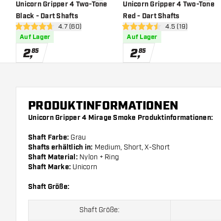
Zur Wunschliste hinzufügen
Zur Wu
Unicorn Gripper 4 Two-Tone
Unicorn Gripper 4 Two-Tone
Black - Dart Shafts
Red - Dart Shafts
Bewertungsbereich öffnen
4.7 (60)
Bewertungsbereic
4.5 (19)
4.7 Bewertungssterne
4.5 Bewertungssterne
Auf Lager
Auf Lager
2
,
2
,
85
85
PRODUKTINFORMATIONEN
Unicorn Gripper 4 Mirage Smoke Produktinformationen:
Shaft Farbe:
Grau
Shafts erhältlich in:
Medium, Short, X-Short
Shaft Material:
Nylon + Ring
Shaft Marke:
Unicorn
Shaft Größe:
Shaft Größe: