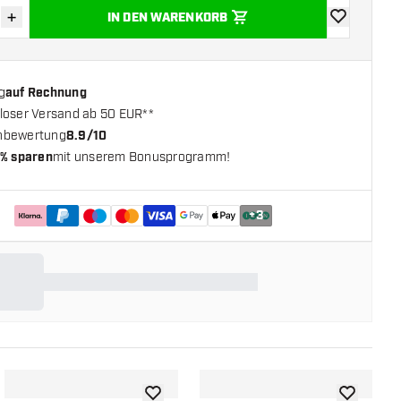
+
IN DEN WARENKORB
verringern
Menge erhöhen
Zur Wunschl
g
auf Rechnung
loser Versand ab 50 EUR**
nbewertung
8.9/10
% sparen
mit unserem Bonusprogramm!
+
3