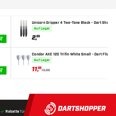
Unicorn Gripper 4 Two-Tone Black - Dart Shafts
Auf Lager
2
,
85
IN DEN WARENKORB
Condor AXE 120 Trifin White Small - Dart Flights
Auf Lager
11
,
86
13,95
IN DEN WARENKORB
Rabatte
für Kunden
Produkte auf Lager
, Versand innerha