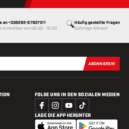
ns an +039292-678270
Häufig gestellte Fragen
Kundenservice nicht verfügbar
 erreichbar von 08:00 - 19:00
Sofortige Antwort
ABONNIEREN!
Jetzt für uns
TION
FOLGE UNS IN DEN SOZIALEN MEDIEN
LADE DIE APP HERUNTER