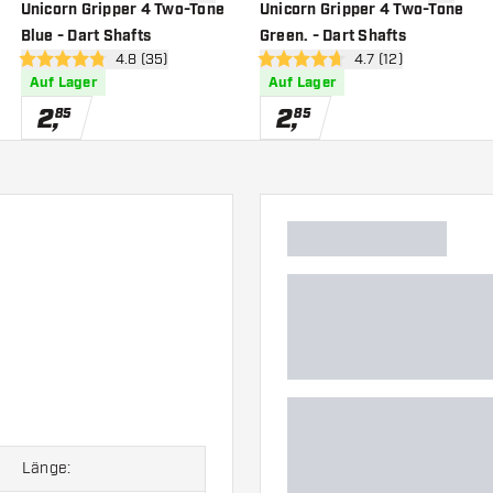
nschliste hinzufügen
Zur Wunschliste hinzufügen
Zur Wuns
Unicorn Gripper 4 Two-Tone
Unicorn Gripper 4 Two-Tone
Blue - Dart Shafts
Green. - Dart Shafts
h öffnen
Bewertungsbereich öffnen
4.8 (35)
Bewertungsbereich 
4.7 (12)
4.8 Bewertungssterne
4.7 Bewertungssterne
Auf Lager
Auf Lager
2
,
2
,
85
85
Länge: