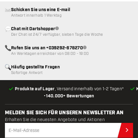
Schicken Sie uns eine E-mail
Antwort innerhalb 1 Werktag
Chat mit Dartshopper
Kundenservice nicht verfügbar
Der Chat ist 24/7 verfügbar, sieben Tage die Woche
Rufen Sie uns an +039292-678270
Kundenservice nicht verfügba
An Werktagen erreichbar von 08:00 - 19:00
Häufig gestellte Fragen
Sofortige Antwort
Produkte auf Lager
, Versand innerhalb von 1-2 Tagen*
•
140.000+ Bewertungen
MELDEN SIE SICH FÜR UNSEREN NEWSLETTER AN
Erhalten Sie die neuesten Angebote und Aktionen
Jet