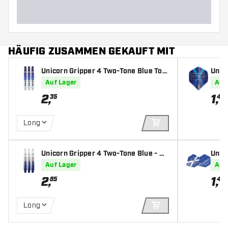
HÄUFIG ZUSAMMEN GEKAUFT MIT
Unicorn Gripper 4 Two-Tone Blue Top
Unic
- Dart Shafts
e 6 P
Auf Lager
Auf
2
,
1
,
35
45
Long
IN DEN WARENKOR
Unicorn Gripper 4 Two-Tone Blue - Da
Unic
rt Shafts
Wing 
Auf Lager
Auf
2
,
1
,
85
45
Long
IN DEN WARENKOR