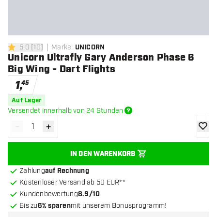
5.0
[
10
]
Marke
:
UNICORN
5 Bewertungssterne
Unicorn Ultrafly Gary Anderson Phase 6
Big Wing - Dart Flights
1
,
45
Auf Lager
Versendet innerhalb von 24 Stunden
-
+
Menge verringern
Menge erhöhen
Zur Wu
IN DEN WARENKORB
Zahlung
auf Rechnung
Kostenloser Versand ab 50 EUR**
Kundenbewertung
8.9/10
Bis zu
6% sparen
mit unserem Bonusprogramm!