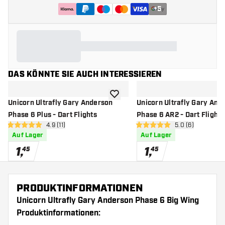
+
5
DAS KÖNNTE SIE AUCH INTERESSIEREN
Zur Wunschliste hinzufügen
Unicorn Ultrafly Gary Anderson
Unicorn Ultrafly Gary And
Phase 6 Plus - Dart Flights
Phase 6 AR2 - Dart Flights
Bewertungsbereich öffnen
4.9 (11)
Bewertungsbere
5.0 (6)
4.9 Bewertungssterne
5 Bewertungssterne
Auf Lager
Auf Lager
1
,
1
,
45
45
PRODUKTINFORMATIONEN
Unicorn Ultrafly Gary Anderson Phase 6 Big Wing
Produktinformationen: