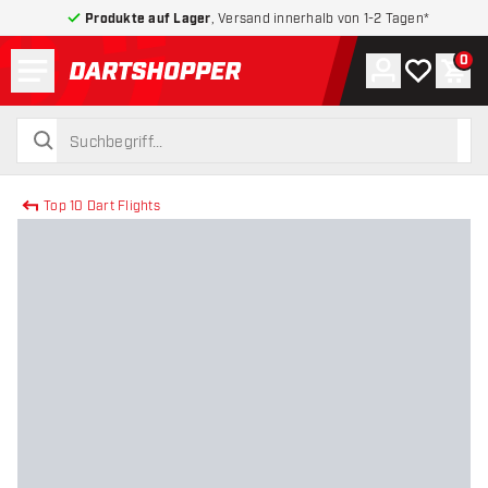
Produkte auf Lager
, Versand innerhalb von 1-2 Tagen*
Menü
0
Konto
Meine Wuns
War
zurück zur Startseite
suchen
suchen
Top 10 Dart Flights