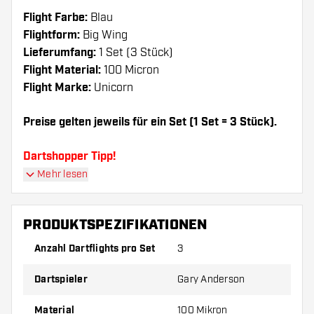
Flight Farbe:
Blau
Flightform:
Big Wing
Lieferumfang:
1 Set (3 Stück)
Flight Material:
100 Micron
Flight Marke:
Unicorn
Preise gelten jeweils für ein Set (1 Set = 3 Stück).
Dartshopper Tipp!
Mehr lesen
Sorgen Sie für genügend Ersatz Flights und
Shafts. Diese können sich durch Gebrauch
PRODUKTSPEZIFIKATIONEN
abnutzen oder brechen.
Anzahl Dartflights pro Set
3
Probieren Sie eine andere Form, ein anderes
Dartspieler
Gary Anderson
Material oder eine andere Dicke der Flights aus,
um herauszufinden, welche Variante am besten
Material
100 Mikron