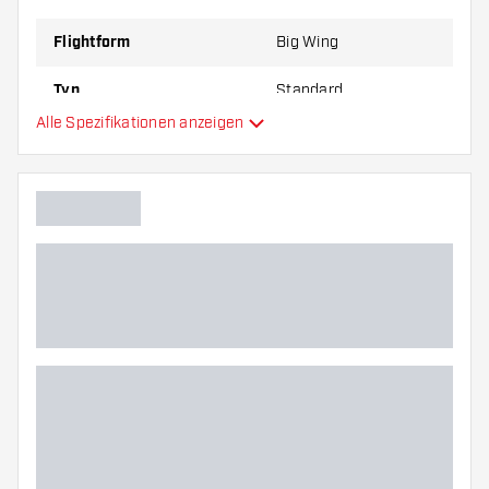
zu Ihnen passt!
Flightform
Big Wing
Typ
Standard
Alle Spezifikationen anzeigen
Flexibilität
Hauptfarbe