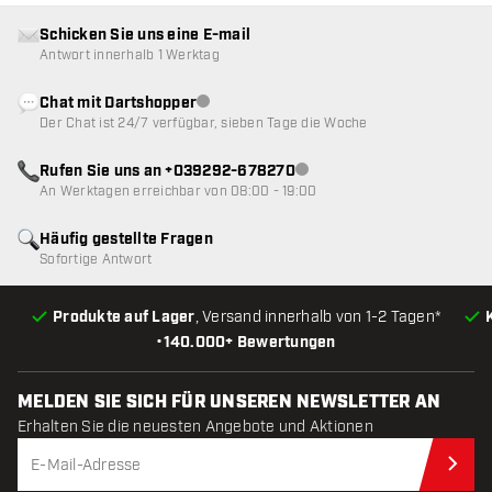
Schicken Sie uns eine E-mail
Antwort innerhalb 1 Werktag
Chat mit Dartshopper
Kundenservice nicht verfügbar
Der Chat ist 24/7 verfügbar, sieben Tage die Woche
Rufen Sie uns an +039292-678270
Kundenservice nicht verfügba
An Werktagen erreichbar von 08:00 - 19:00
Häufig gestellte Fragen
Sofortige Antwort
Produkte auf Lager
, Versand innerhalb von 1-2 Tagen*
•
140.000+ Bewertungen
MELDEN SIE SICH FÜR UNSEREN NEWSLETTER AN
Erhalten Sie die neuesten Angebote und Aktionen
Jet