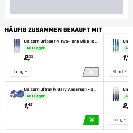
HÄUFIG ZUSAMMEN GEKAUFT MIT
Unicorn Gripper 4 Two-Tone Blue Top
Unic
- Dart Shafts
rt Sh
Auf Lager
Auf
2
,
1
,
35
75
Long
Short
IN DEN WARENKOR
Unicorn UltraFly Gary Anderson - Dar
Unic
t Flights
rt Sh
Auf Lager
Auf
1
,
2
,
45
85
Long
IN DEN WARENKOR