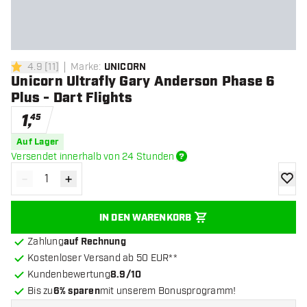
4.9
[
11
]
Marke
:
UNICORN
4.9 Bewertungssterne
Unicorn Ultrafly Gary Anderson Phase 6
Plus - Dart Flights
1
,
45
Auf Lager
Versendet innerhalb von 24 Stunden
-
+
Menge verringern
Menge erhöhen
Zur Wu
IN DEN WARENKORB
Zahlung
auf Rechnung
Kostenloser Versand ab 50 EUR**
Kundenbewertung
8.9/10
Bis zu
6% sparen
mit unserem Bonusprogramm!