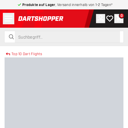
Produkte auf Lager
, Versand innerhalb von 1-2 Tagen*
Menü
0
Konto
Meine Wuns
War
zurück zur Startseite
suchen
suchen
Top 10 Dart Flights