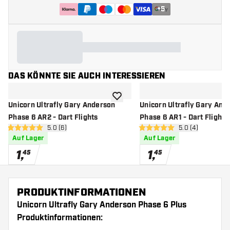
+
5
DAS KÖNNTE SIE AUCH INTERESSIEREN
Zur Wunschliste hinzufügen
Unicorn Ultrafly Gary Anderson
Unicorn Ultrafly Gary And
Phase 6 AR2 - Dart Flights
Phase 6 AR1 - Dart Flights
Bewertungsbereich öffnen
5.0 (6)
Bewertungsbere
5.0 (4)
5 Bewertungssterne
5 Bewertungssterne
Auf Lager
Auf Lager
1
,
1
,
45
45
PRODUKTINFORMATIONEN
Unicorn Ultrafly Gary Anderson Phase 6 Plus
Produktinformationen: