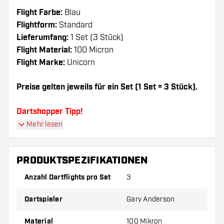
Flight Farbe:
Blau
Flightform:
Standard
Lieferumfang:
1 Set (3 Stück)
Flight Material:
100 Micron
Flight Marke:
Unicorn
Preise gelten jeweils für ein Set (1 Set = 3 Stück).
Dartshopper Tipp!
Mehr lesen
Sorgen Sie für genügend Ersatz Flights und
Shafts. Diese können sich durch Gebrauch
PRODUKTSPEZIFIKATIONEN
abnutzen oder brechen.
Anzahl Dartflights pro Set
3
Probieren Sie eine andere Form, ein anderes
Dartspieler
Gary Anderson
Material oder eine andere Dicke der Flights aus,
um herauszufinden, welche Variante am besten
Material
100 Mikron