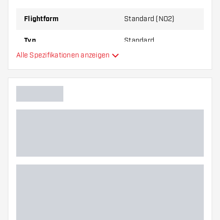
zu Ihnen passt!
Flightform
Standard (NO2)
Typ
Standard
Alle Spezifikationen anzeigen
Flexibilität
Hauptfarbe