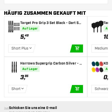
HÄUFIG ZUSAMMEN GEKAUFT MIT
Target Pro Grip 3 Set Black - Dart Sha
Targe
fts
s
Auf Lager
Auf
5
,
10
,
49
Short Plus
Medium
IN DEN WARENKOR
Harrows Supergrip Carbon Silver - D
KOTO
art Shafts
Auf Lager
Auf
3
,
0
,
95
95
Short
Schwarz
IN DEN WARENKOR
Schicken Sie uns eine E-mail