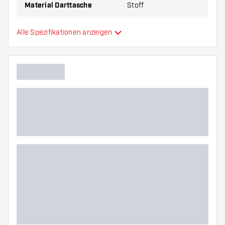
Material Darttasche
Stoff
Kapazität Darttasche
3
Alle Spezifikationen anzeigen
Zusätzliche Farben
Hauptfarbe