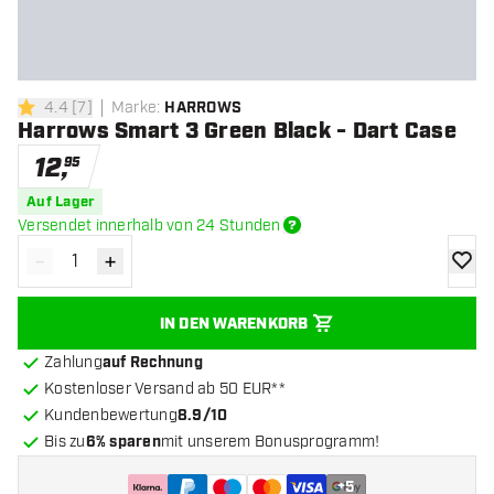
4.4
[
7
]
Marke
:
HARROWS
4.4 Bewertungssterne
Harrows Smart 3 Green Black - Dart Case
12
,
95
Auf Lager
Versendet innerhalb von 24 Stunden
-
+
Menge verringern
Menge erhöhen
Zur Wu
IN DEN WARENKORB
Zahlung
auf Rechnung
Kostenloser Versand ab 50 EUR**
Kundenbewertung
8.9/10
Bis zu
6% sparen
mit unserem Bonusprogramm!
+
5