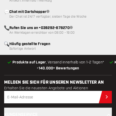
Antwort innerhalb 1 Werktag
Chat mit Dartshopper
Kundenservice nicht verfügbar
Der Chat ist 24/7 verfügbar, sieben Tage die Woche
Rufen Sie uns an +039292-678270
Kundenservice nicht verfügba
An Werktagen erreichbar von 08:00 - 19:00
Häufig gestellte Fragen
Sofortige Antwort
Produkte auf Lager
, Versand innerhalb von 1-2 Tagen*
•
140.000+ Bewertungen
MELDEN SIE SICH FÜR UNSEREN NEWSLETTER AN
Erhalten Sie die neuesten Angebote und Aktionen
Jet
KUNDENSERVICE