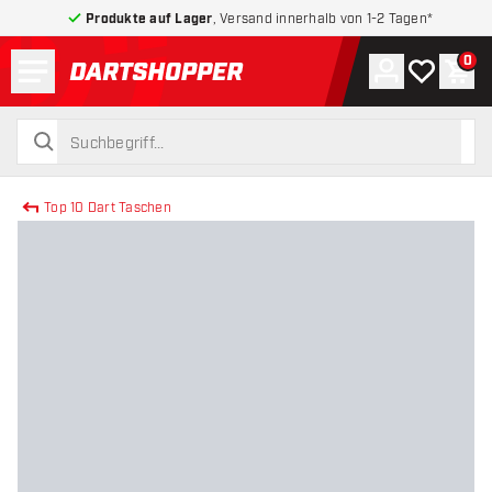
Produkte auf Lager
, Versand innerhalb von 1-2 Tagen*
Menü
0
Konto
Meine Wuns
War
zurück zur Startseite
suchen
suchen
Top 10 Dart Taschen