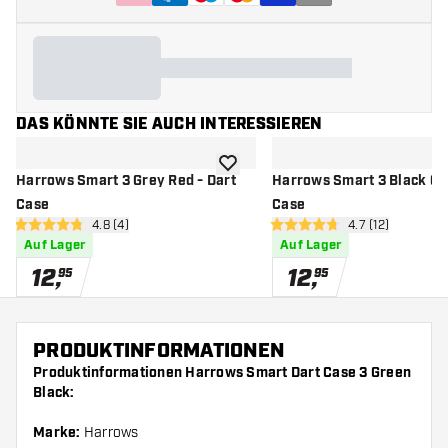
DAS KÖNNTE SIE AUCH INTERESSIEREN
Zur Wunschliste hinzufügen
Harrows Smart 3 Grey Red - Dart
Harrows Smart 3 Black Gre
Case
Case
Bewertungsbereich öffnen
4.8 (4)
Bewertungsbere
4.7 (12)
4.8 Bewertungssterne
4.7 Bewertungssterne
Auf Lager
Auf Lager
12
,
12
,
95
95
PRODUKTINFORMATIONEN
Produktinformationen Harrows Smart Dart Case 3 Green
Black:
Marke:
Harrows