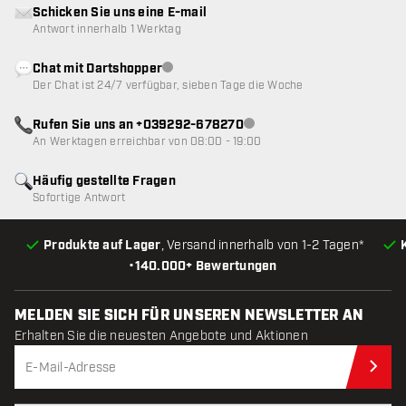
Schicken Sie uns eine E-mail
Antwort innerhalb 1 Werktag
Chat mit Dartshopper
Kundenservice nicht verfügbar
Der Chat ist 24/7 verfügbar, sieben Tage die Woche
Rufen Sie uns an +039292-678270
Kundenservice nicht verfügba
An Werktagen erreichbar von 08:00 - 19:00
Häufig gestellte Fragen
Sofortige Antwort
Produkte auf Lager
, Versand innerhalb von 1-2 Tagen*
•
140.000+ Bewertungen
MELDEN SIE SICH FÜR UNSEREN NEWSLETTER AN
Erhalten Sie die neuesten Angebote und Aktionen
Jet