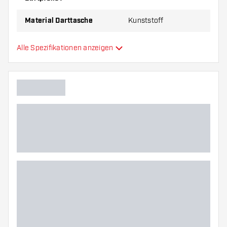
Material Darttasche
Kunststoff
Kapazität Darttasche
3
Alle Spezifikationen anzeigen
Hauptfarbe