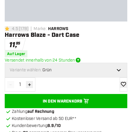
4.5
[
178
]
Marke
:
HARROWS
4.5 Bewertungssterne
Harrows Blaze - Dart Case
11
,
95
Auf Lager
Versendet innerhalb von 24 Stunden
Variante wählen:
Grün
-
+
Menge verringern
Menge erhöhen
Zur Wu
IN DEN WARENKORB
Zahlung
auf Rechnung
Kostenloser Versand ab 50 EUR**
Kundenbewertung
8.9/10