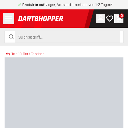
Produkte auf Lager
, Versand innerhalb von 1-2 Tagen*
Menü
0
Konto
Meine Wuns
War
zurück zur Startseite
suchen
suchen
Top 10 Dart Taschen