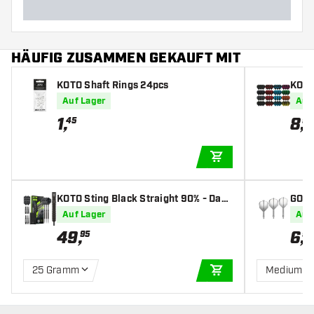
HÄUFIG ZUSAMMEN GEKAUFT MIT
KOTO Shaft Rings 24pcs
KOTO 
ets) 
Auf Lager
Auf
1
,
8
,
45
95
IN DEN WARENKOR
KOTO Sting Black Straight 90% - Dart
GOAT 
pfeile
Auf Lager
Auf
49
,
6
,
95
95
25 Gramm
Medium
IN DEN WARENKOR