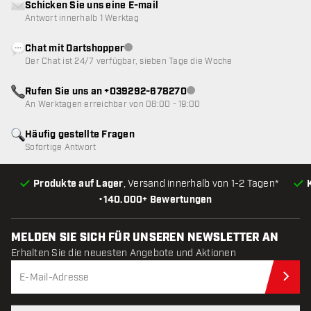
Schicken Sie uns eine E-mail
Antwort innerhalb 1 Werktag
Chat mit Dartshopper
Kundenservice nicht verfügbar
Der Chat ist 24/7 verfügbar, sieben Tage die Woche
Rufen Sie uns an +039292-678270
Kundenservice nicht verfügba
An Werktagen erreichbar von 08:00 - 19:00
Häufig gestellte Fragen
Sofortige Antwort
Produkte auf Lager
, Versand innerhalb von 1-2 Tagen*
•
140.000+ Bewertungen
MELDEN SIE SICH FÜR UNSEREN NEWSLETTER AN
Erhalten Sie die neuesten Angebote und Aktionen
Jet