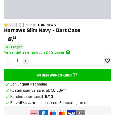
3.3
[
6
]
Marke
:
HARROWS
3.3 Bewertungssterne
Harrows Slim Navy - Dart Case
6
,
95
Auf Lager
Versendet innerhalb von 24 Stunden
-
+
Menge verringern
Menge erhöhen
Zur Wu
IN DEN WARENKORB
Zahlung
auf Rechnung
Kostenloser Versand ab 50 EUR**
Kundenbewertung
8.9/10
Bis zu
6% sparen
mit unserem Bonusprogramm!
+
5