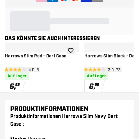
DAS KÖNNTE SIE AUCH INTERESSIEREN
Zur Wunschliste hinzufügen
Harrows Slim Red - Dart Case
Harrows Slim Black - Dart
Bewertungsbereich öffnen
4.0 (6)
Bewertungsbere
3.9 (23)
4 Bewertungssterne
3.9 Bewertungssterne
Auf Lager
Auf Lager
6
,
6
,
95
95
PRODUKTINFORMATIONEN
Produktinformationen Harrows Slim Navy Dart
Case :