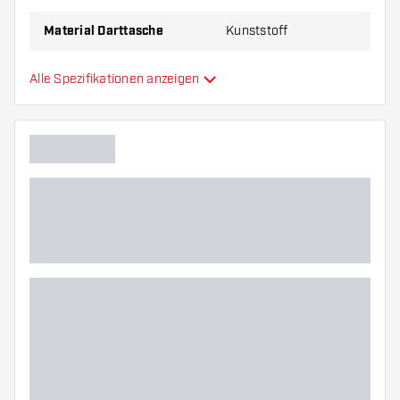
Material Darttasche
Kunststoff
Kapazität Darttasche
6
Alle Spezifikationen anzeigen
Hauptfarbe