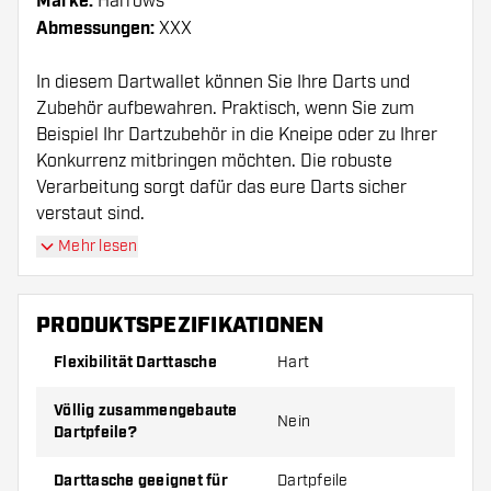
Marke:
Harrows
Abmessungen:
XXX
In diesem Dartwallet können Sie Ihre Darts und
Zubehör aufbewahren. Praktisch, wenn Sie zum
Beispiel Ihr Dartzubehör in die Kneipe oder zu Ihrer
Konkurrenz mitbringen möchten. Die robuste
Verarbeitung sorgt dafür das eure Darts sicher
verstaut sind.
Mehr lesen
Bitte beachten Sie!
Das Harrows Slim Navy Dart
Case wird ohne Darts und Zubehör geliefert.
PRODUKTSPEZIFIKATIONEN
Flexibilität Darttasche
Hart
Völlig zusammengebaute
Nein
Dartpfeile?
Darttasche geeignet für
Dartpfeile