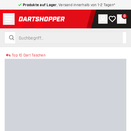
Produkte auf Lager
, Versand innerhalb von 1-2 Tagen*
Menü
0
Konto
Meine Wuns
War
zurück zur Startseite
suchen
suchen
Top 10 Dart Taschen