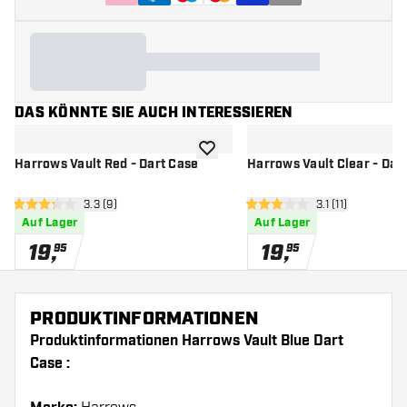
DAS KÖNNTE SIE AUCH INTERESSIEREN
Zur Wunschliste hinzufügen
Harrows Vault Red - Dart Case
Harrows Vault Clear - Dar
Bewertungsbereich öffnen
3.3 (9)
Bewertungsberei
3.1 (11)
3.3 Bewertungssterne
3.1 Bewertungssterne
Auf Lager
Auf Lager
19
,
19
,
95
95
PRODUKTINFORMATIONEN
Produktinformationen Harrows Vault Blue Dart
Case :