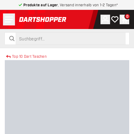
Produkte auf Lager
, Versand innerhalb von 1-2 Tagen*
Menü
0
Konto
Meine Wuns
War
zurück zur Startseite
suchen
suchen
Top 10 Dart Taschen