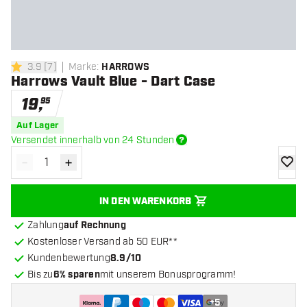
3.9
[
7
]
Marke
:
HARROWS
3.9 Bewertungssterne
Harrows Vault Blue - Dart Case
19
,
95
Auf Lager
Versendet innerhalb von 24 Stunden
-
+
Menge verringern
Menge erhöhen
Zur Wu
IN DEN WARENKORB
Zahlung
auf Rechnung
Kostenloser Versand ab 50 EUR**
Kundenbewertung
8.9/10
Bis zu
6% sparen
mit unserem Bonusprogramm!
+
5