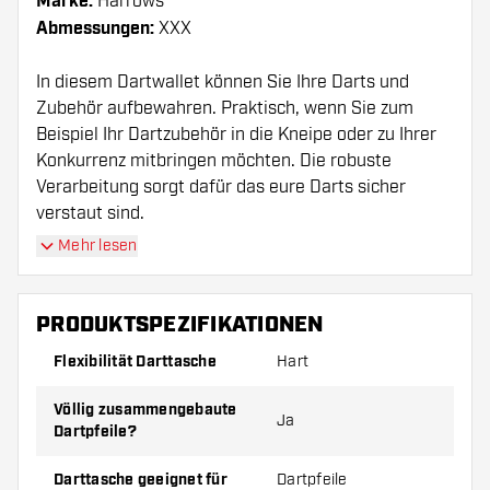
Marke:
Harrows
Abmessungen:
XXX
In diesem Dartwallet können Sie Ihre Darts und
Zubehör aufbewahren. Praktisch, wenn Sie zum
Beispiel Ihr Dartzubehör in die Kneipe oder zu Ihrer
Konkurrenz mitbringen möchten. Die robuste
Verarbeitung sorgt dafür das eure Darts sicher
verstaut sind.
Mehr lesen
Bitte beachten Sie!
Das Harrows Vault Blue Dart
Case wird ohne Darts und Zubehör geliefert.
PRODUKTSPEZIFIKATIONEN
Flexibilität Darttasche
Hart
Völlig zusammengebaute
Ja
Dartpfeile?
Darttasche geeignet für
Dartpfeile