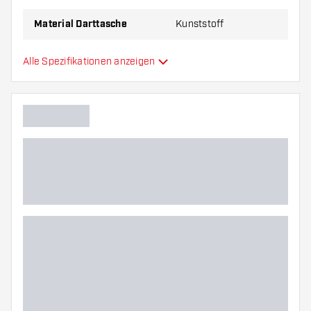
Material Darttasche
Kunststoff
Kapazität Darttasche
3
Alle Spezifikationen anzeigen
Zusätzliche Farben
Hauptfarbe