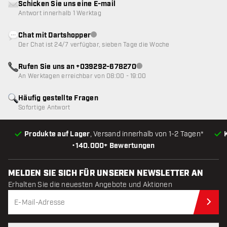
Schicken Sie uns eine E-mail
Antwort innerhalb 1 Werktag
Chat mit Dartshopper
Kundenservice nicht verfügbar
Der Chat ist 24/7 verfügbar, sieben Tage die Woche
Rufen Sie uns an +039292-678270
Kundenservice nicht verfügba
An Werktagen erreichbar von 08:00 - 19:00
Häufig gestellte Fragen
Sofortige Antwort
Produkte auf Lager
, Versand innerhalb von 1-2 Tagen*
•
140.000+ Bewertungen
MELDEN SIE SICH FÜR UNSEREN NEWSLETTER AN
Erhalten Sie die neuesten Angebote und Aktionen
Jet