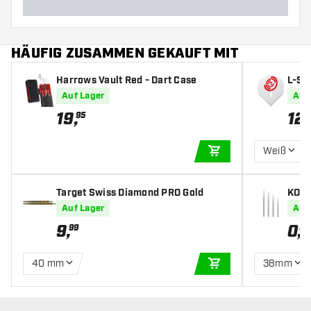
HÄUFIG ZUSAMMEN GEKAUFT MIT
Harrows Vault Red - Dart Case
L-Sty
ucken
Auf Lager
Auf
19
,
12
,
95
9
Weiß
IN DEN WARENKOR
Target Swiss Diamond PRO Gold
KOTO 
Auf Lager
Auf
9
,
0
,
99
59
40 mm
38mm
IN DEN WARENKOR