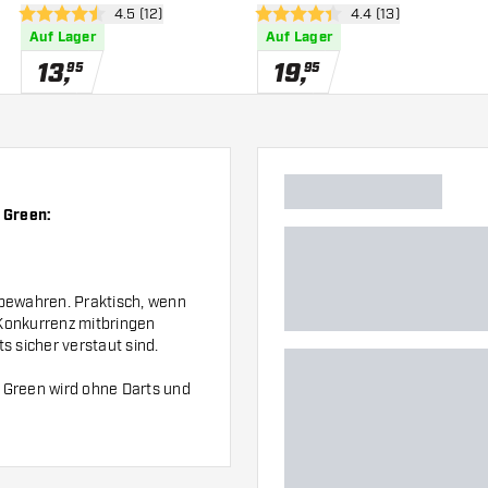
 öffnen
Bewertungsbereich öffnen
4.5 (12)
Bewertungsbereich 
4.4 (13)
4.5 Bewertungssterne
4.4 Bewertungssterne
Auf Lager
Auf Lager
13
,
19
,
95
95
 Green:
fbewahren. Praktisch, wenn
 Konkurrenz mitbringen
s sicher verstaut sind.
 Green wird ohne Darts und