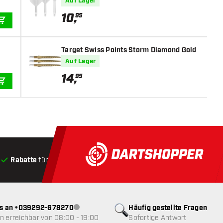
Auf Lager
10
,
95
IN DEN WARENKORB
Target Swiss Points Storm Diamond Gold
Auf Lager
14
,
95
IN DEN WARENKORB
Rabatte
für Kunden
Produkte auf Lager
, Versand innerha
ns an +039292-678270
Häufig gestellte Fragen
Kundenservice nicht verfügbar
 erreichbar von 08:00 - 19:00
Sofortige Antwort