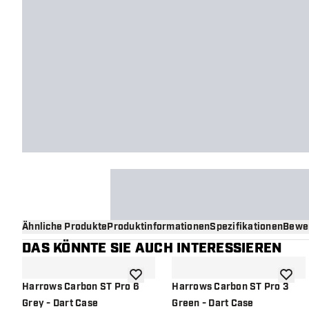
Ähnliche Produkte
Produktinformationen
Spezifikationen
Bewe
DAS KÖNNTE SIE AUCH INTERESSIEREN
Zur Wunschliste hinzufügen
Zur Wu
Harrows Carbon ST Pro 6
Harrows Carbon ST Pro 3
Grey - Dart Case
Green - Dart Case