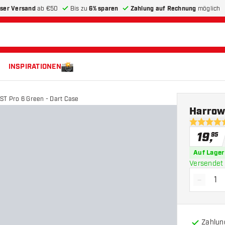
ser Versand
ab €50
Bis zu
6% sparen
Zahlung auf Rechnung
möglich
INSPIRATIONEN
ST Pro 6 Green - Dart Case
Harrow
4.6 Bewer
19
,
95
Auf Lager
Versendet 
-
Menge 
Zahlun