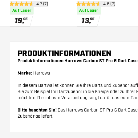
Bewertungsbereich öffnen
4.7 (7)
Bewertungsbereich
4.6 (7)
4.7 Bewertungssterne
4.6 Bewertungssterne
Auf Lager
Auf Lager
19
,
13
,
95
95
PRODUKTINFORMATIONEN
Produktinformationen Harrows Carbon ST Pro 6 Dart Case
Marke:
Harrows
In diesem Dartwallet können Sie Ihre Darts und Zubehör au
Sie zum Beispiel Ihr Dartzubehör in die Kneipe oder zu Ihrer
möchten. Die robuste Verarbeitung sorgt dafür das eure Dart
Bitte beachten Sie!
Das Harrows Carbon ST Pro 6 Dart Case
Zubehör geliefert.