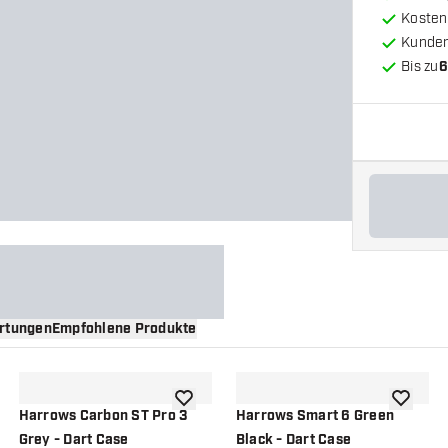
Kosten
Kunde
Bis zu
6
rtungen
Empfohlene Produkte
nschliste hinzufügen
Zur Wunschliste hinzufügen
Zur Wuns
Harrows Carbon ST Pro 3
Harrows Smart 6 Green
Grey - Dart Case
Black - Dart Case