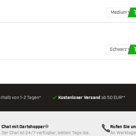
Medium
Schwarz
erhalb von 1-2 Tagen*
Kostenloser Versand
ab 50 EUR**
Chat mit Dartshopper
Rufen Sie u
Kundenservice nicht verfügbar
Der Chat ist 24/7 verfügbar, sieben Tage die
An Werktagen