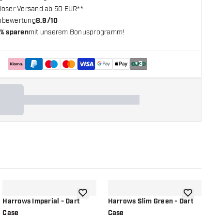
loser Versand ab 50 EUR**
nbewertung
8.9/10
% sparen
mit unserem Bonusprogramm!
+
3
chliste hinzufügen
Zur Wunschliste hinzufügen
Zur Wunsch
Harrows Imperial - Dart
Harrows Slim Green - Dart
H
Case
Case