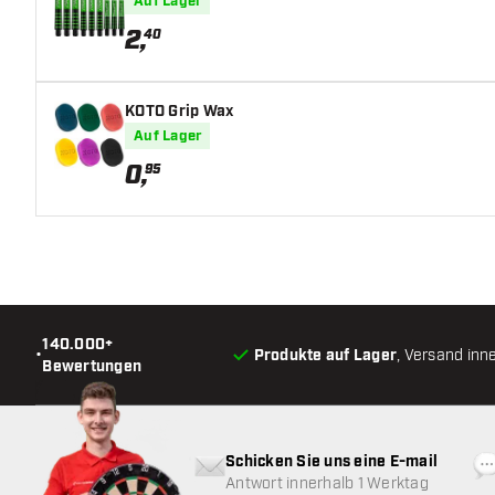
Auf Lager
2
,
40
KOTO Grip Wax
Auf Lager
0
,
95
140.000+
•
Produkte auf Lager
, Versand inn
Bewertungen
Schicken Sie uns eine E-mail
Antwort innerhalb 1 Werktag