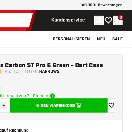
140.000+ Bewertungen
0
Konto
Meine Wunsch
Waren
Kundenservice
PERSONALISIEREN
NEU
SALE
s Carbon ST Pro 6 Green - Dart Case
4.6 (10)
Marke
:
HARROWS
tungssterne
innerhalb von 24 Stunden
+
IN DEN WARENKORB
verringern
Menge erhöhen
Zur Wunschl
g
auf Rechnung