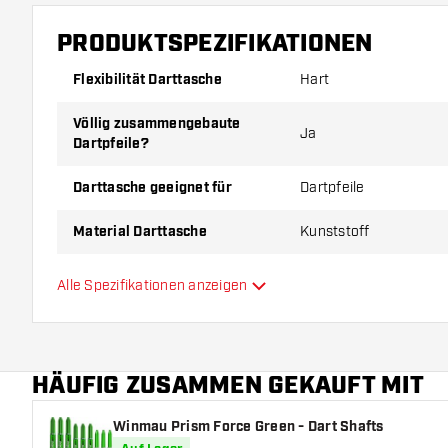
PRODUKTSPEZIFIKATIONEN
Flexibilität Darttasche
Hart
Völlig zusammengebaute
Ja
Dartpfeile?
Darttasche geeignet für
Dartpfeile
Material Darttasche
Kunststoff
Kapazität Darttasche
6
Alle Spezifikationen anzeigen
Hauptfarbe
HÄUFIG ZUSAMMEN GEKAUFT MIT
Winmau Prism Force Green - Dart Shafts