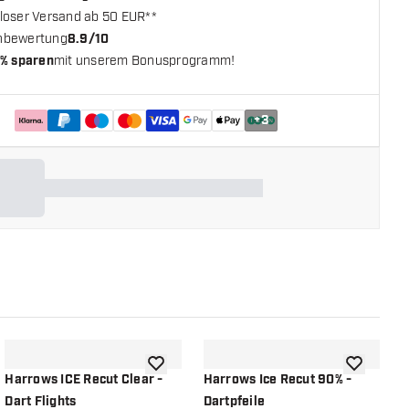
loser Versand ab 50 EUR**
nbewertung
8.9/10
% sparen
mit unserem Bonusprogramm!
+
3
chliste hinzufügen
Zur Wunschliste hinzufügen
Zur Wunsch
Harrows ICE Recut Clear -
Harrows Ice Recut 90% -
H
Dart Flights
Dartpfeile
S