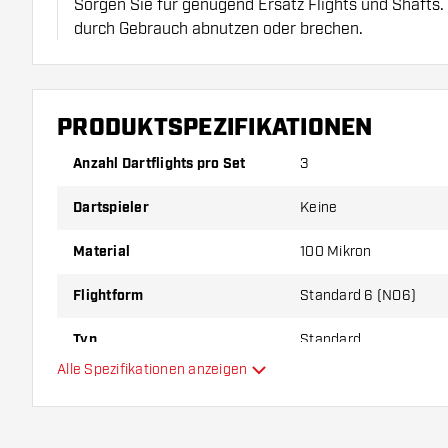
Sorgen Sie für genügend Ersatz Flights und Shafts.
durch Gebrauch abnutzen oder brechen.
Probieren Sie eine andere Form, ein anderes Materi
Dicke der Flights aus, um herauszufinden, welche V
PRODUKTSPEZIFIKATIONEN
Ihnen passt!
Anzahl Dartflights pro Set
3
Dartspieler
Keine
Material
100 Mikron
Flightform
Standard 6 (NO6)
Typ
Standard
Alle Spezifikationen anzeigen
Flexibilität
Hauptfarbe