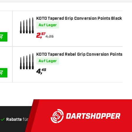
KOTO Tapered Grip Conversion Points Black
Auf Lager
2
,
97
4,25
IN DEN WARENKORB
KOTO Tapered Rebel Grip Conversion Points Bla
Auf Lager
4
,
45
IN DEN WARENKORB
Rabatte
für Kunden
Produkte auf Lager
, Versand innerha