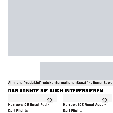
Ähnliche Produkte
Produktinformationen
Spezifikationen
Bewe
DAS KÖNNTE SIE AUCH INTERESSIEREN
Zur Wunschliste hinzufügen
Zur Wu
Harrows ICE Recut Red -
Harrows ICE Recut Aqua -
Dart Flights
Dart Flights