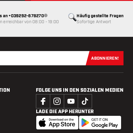
ns an +039292-678270
Häufig gestellte Fragen
Kundenservice nicht verfügbar
 erreichbar von 08:00 - 19:00
Sofortige Antwort
ABONNIEREN!
Jetzt für uns
TION
FOLGE UNS IN DEN SOZIALEN MEDIEN
LADE DIE APP HERUNTER