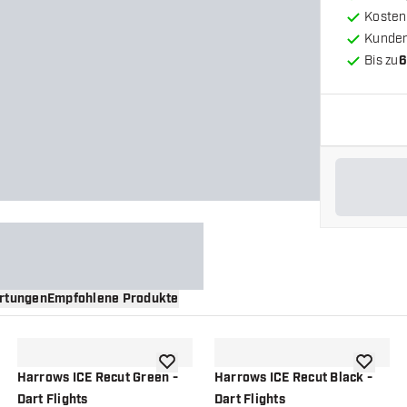
Kosten
Kunde
Bis zu
6
rtungen
Empfohlene Produkte
nschliste hinzufügen
Zur Wunschliste hinzufügen
Zur Wuns
Harrows ICE Recut Green -
Harrows ICE Recut Black -
Dart Flights
Dart Flights