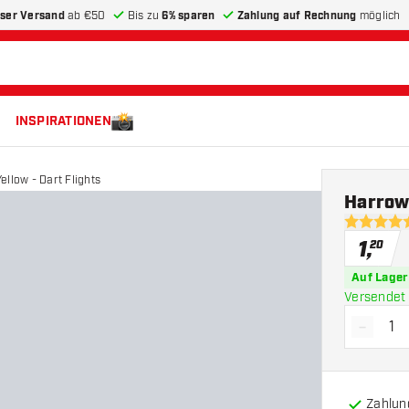
ser Versand
ab €50
Bis zu
6% sparen
Zahlung auf Rechnung
möglich
INSPIRATIONEN
ellow - Dart Flights
Harrows
5 Bewertu
1
,
20
Auf Lager
Versendet 
-
Menge 
Zahlun