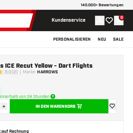
140.000+ Bewertungen
0
Konto
Meine Wunsch
Waren
Kundenservice
PERSONALISIEREN
NEU
SALE
 ICE Recut Yellow - Dart Flights
5.0 (2)
Marke
:
HARROWS
ngssterne
innerhalb von 24 Stunden
+
IN DEN WARENKORB
verringern
Menge erhöhen
Zur Wunschl
g
auf Rechnung