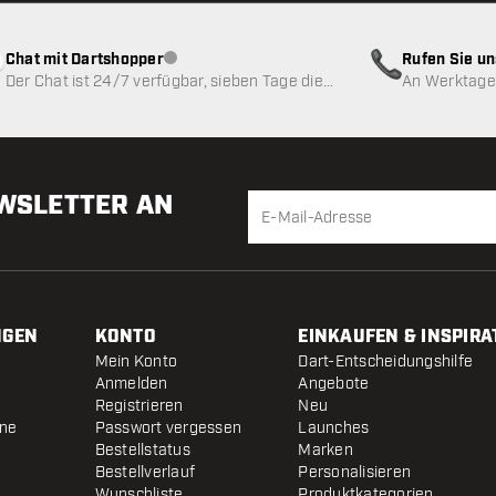
Chat mit Dartshopper
Rufen Sie u
Kundenservice nicht verfügbar
Der Chat ist 24/7 verfügbar, sieben Tage die
An Werktagen
Woche
EWSLETTER AN
NGEN
KONTO
EINKAUFEN & INSPIRA
Mein Konto
Dart-Entscheidungshilfe
Anmelden
Angebote
Registrieren
Neu
ine
Passwort vergessen
Launches
Bestellstatus
Marken
Bestellverlauf
Personalisieren
Wunschliste
Produktkategorien