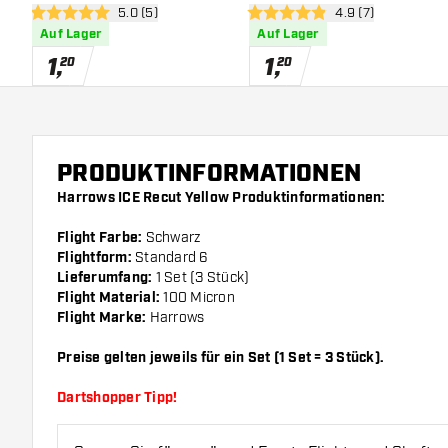
Bewertungsbereich öffnen
5.0 (5)
Bewertungsbereich
4.9 (7)
5 Bewertungssterne
4.9 Bewertungssterne
Auf Lager
Auf Lager
1
,
1
,
20
20
PRODUKTINFORMATIONEN
Harrows ICE Recut Yellow Produktinformationen:
Flight Farbe:
Schwarz
Flightform:
Standard 6
Lieferumfang:
1 Set (3 Stück)
Flight Material:
100 Micron
Flight Marke:
Harrows
Preise gelten jeweils für ein Set (1 Set = 3 Stück).
Dartshopper Tipp!