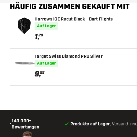
HÄUFIG ZUSAMMEN GEKAUFT MIT
Harrows ICE Recut Black - Dart Flights
Auf Lager
1
,
20
Target Swiss Diamond PRO Silver
Auf Lager
9
,
99
140.000+
•
Produkte auf Lager
, Versand inn
Bewertungen