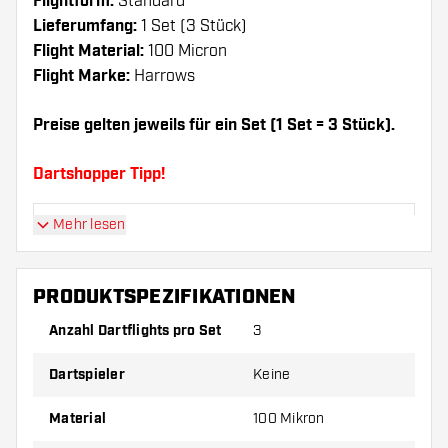
Flightform:
Standard
Lieferumfang:
1 Set (3 Stück)
Flight Material:
100 Micron
Flight Marke:
Harrows
Preise gelten jeweils für ein Set (1 Set = 3 Stück).
Dartshopper Tipp!
Mehr lesen
Sorgen Sie für genügend Ersatz Flights und
Shafts. Diese können sich durch Gebrauch
abnutzen oder brechen.
PRODUKTSPEZIFIKATIONEN
Anzahl Dartflights pro Set
3
Probieren Sie eine andere Form, ein anderes
Material oder eine andere Dicke der Flights aus,
Dartspieler
Keine
um herauszufinden, welche Variante am besten
zu Ihnen passt!
Material
100 Mikron