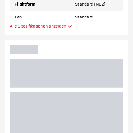
Flightform
Standard (NO2)
Typ
Standard
Alle Spezifikationen anzeigen
Flexibilität
Hauptfarbe