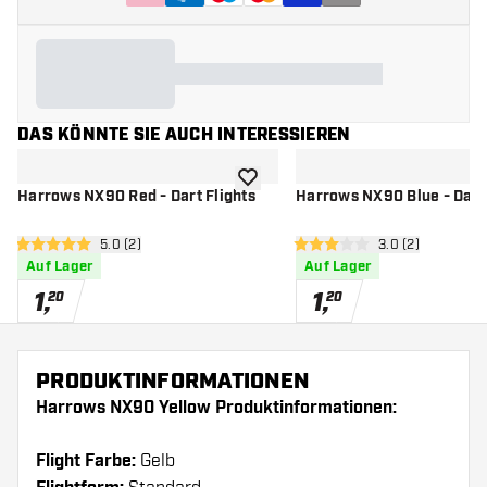
DAS KÖNNTE SIE AUCH INTERESSIEREN
Zur Wunschliste hinzufügen
Harrows NX90 Red - Dart Flights
Harrows NX90 Blue - Dart 
Bewertungsbereich öffnen
5.0 (2)
Bewertungsbere
3.0 (2)
5 Bewertungssterne
3 Bewertungssterne
Auf Lager
Auf Lager
1
,
1
,
20
20
PRODUKTINFORMATIONEN
Harrows NX90 Yellow Produktinformationen:
Flight Farbe:
Gelb