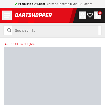
Produkte auf Lager
, Versand innerhalb von 1-2 Tagen*
Menü
0
Konto
Meine Wuns
War
zurück zur Startseite
suchen
suchen
Top 10 Dart Flights