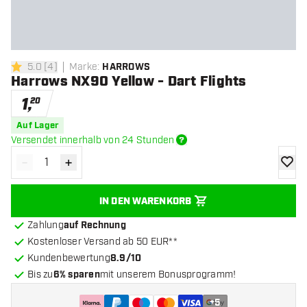
5.0
[
4
]
Marke
:
HARROWS
5 Bewertungssterne
Harrows NX90 Yellow - Dart Flights
1
,
20
Auf Lager
Versendet innerhalb von 24 Stunden
-
+
Menge verringern
Menge erhöhen
Zur Wu
IN DEN WARENKORB
Zahlung
auf Rechnung
Kostenloser Versand ab 50 EUR**
Kundenbewertung
8.9/10
Bis zu
6% sparen
mit unserem Bonusprogramm!
+
5