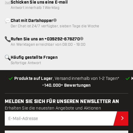
Schicken Sie uns eine E-mail
Antwort innerhalb 1 Werktag
Chat mit Dartshopper
Kundenservice nicht verfügbar
Der Chat ist 24/7 verfügbar, sieben Tage die Woche
Rufen Sie uns an +039292-678270
Kundenservice nicht verfügba
An Werktagen erreichbar von 08:00 - 19:00
Häufig gestellte Fragen
Sofortige Antwort
Produkte auf Lager
, Versand innerhalb von 1-2 Tagen*
•
140.000+ Bewertungen
MELDEN SIE SICH FÜR UNSEREN NEWSLETTER AN
Erhalten Sie die neuesten Angebote und Aktionen
Jet