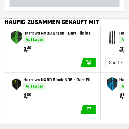
HÄUFIG ZUSAMMEN GEKAUFT MIT
Harrows NX90 Green - Dart Flights
Harr
art S
Auf Lager
Auf
1
,
3
,
20
95
Short
IN DEN WARENKOR
Harrows NX90 Black NO6 - Dart Fligh
Harr
ts
Auf Lager
Auf
1
,
1
,
20
20
IN DEN WARENKOR