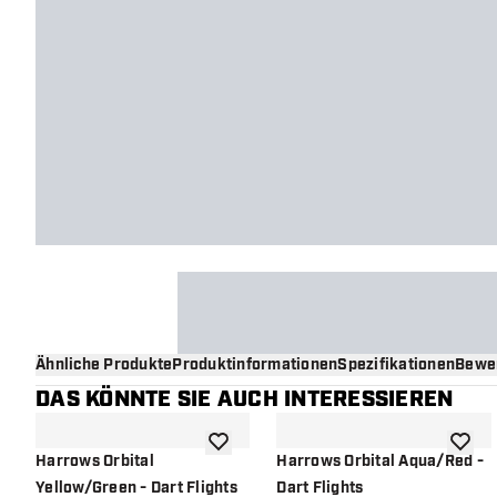
Ähnliche Produkte
Produktinformationen
Spezifikationen
Bewe
DAS KÖNNTE SIE AUCH INTERESSIEREN
Zur Wunschliste hinzufügen
Zur Wu
Harrows Orbital
Harrows Orbital Aqua/Red -
Yellow/Green - Dart Flights
Dart Flights