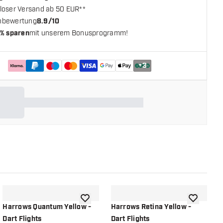
loser Versand ab 50 EUR**
nbewertung
8.9/10
% sparen
mit unserem Bonusprogramm!
+
3
chliste hinzufügen
Zur Wunschliste hinzufügen
Zur Wunsch
Harrows Quantum Yellow -
Harrows Retina Yellow -
H
Dart Flights
Dart Flights
D