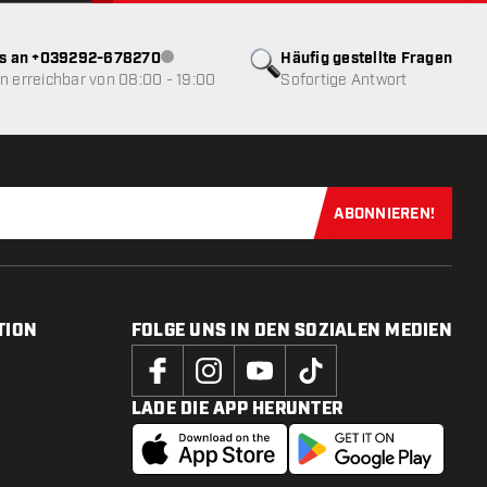
ns an +039292-678270
Häufig gestellte Fragen
Kundenservice nicht verfügbar
 erreichbar von 08:00 - 19:00
Sofortige Antwort
ABONNIEREN!
Jetzt für uns
TION
FOLGE UNS IN DEN SOZIALEN MEDIEN
LADE DIE APP HERUNTER