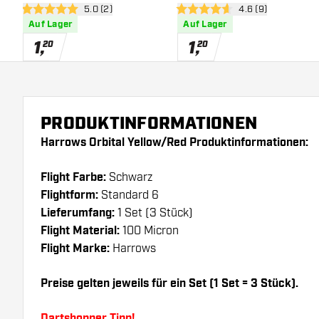
Bewertungsbereich öffnen
5.0 (2)
Bewertungsbereich
4.6 (9)
5 Bewertungssterne
4.6 Bewertungssterne
Auf Lager
Auf Lager
1
,
1
,
20
20
PRODUKTINFORMATIONEN
Harrows Orbital Yellow/Red Produktinformationen:
Flight Farbe:
Schwarz
Flightform:
Standard 6
Lieferumfang:
1 Set (3 Stück)
Flight Material:
100 Micron
Flight Marke:
Harrows
Preise gelten jeweils für ein Set (1 Set = 3 Stück).
Dartshopper Tipp!