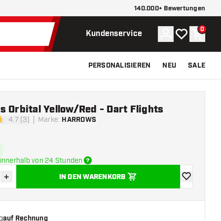
140.000+ Bewertungen
0
Konto
Meine Wunsch
Waren
Kundenservice
PERSONALISIEREN
NEU
SALE
 Orbital Yellow/Red - Dart Flights
4.7 (3)
Marke
:
HARROWS
tungssterne
innerhalb von 24 Stunden
+
IN DEN WARENKORB
verringern
Menge erhöhen
Zur Wunschl
g
auf Rechnung