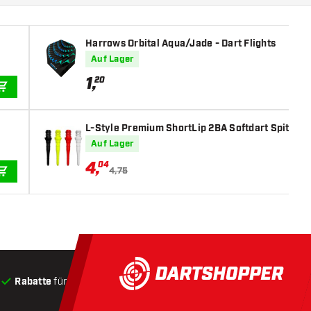
Harrows Orbital Aqua/Jade - Dart Flights
Auf Lager
1
,
20
IN DEN WARENKORB
L-Style Premium ShortLip 2BA Softdart Spitzen
Auf Lager
4
,
04
4,75
IN DEN WARENKORB
Rabatte
für Kunden
Produkte auf Lager
, Versand innerha