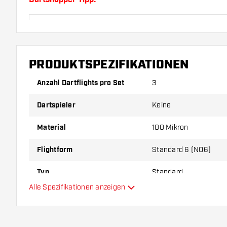
Sorgen Sie für genügend Ersatz Flights und Shafts.
durch Gebrauch abnutzen oder brechen.
PRODUKTSPEZIFIKATIONEN
Probieren Sie eine andere Form, ein anderes Materi
Dicke der Flights aus, um herauszufinden, welche V
Anzahl Dartflights pro Set
3
Ihnen passt!
Dartspieler
Keine
Material
100 Mikron
Flightform
Standard 6 (NO6)
Typ
Standard
Alle Spezifikationen anzeigen
Flexibilität
Hauptfarbe