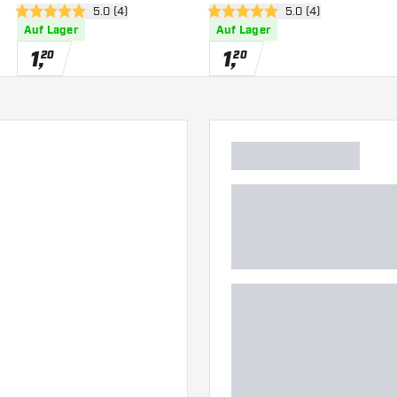
 öffnen
Bewertungsbereich öffnen
5.0 (4)
Bewertungsbereich 
5.0 (4)
5 Bewertungssterne
5 Bewertungssterne
Auf Lager
Auf Lager
1
,
1
,
20
20