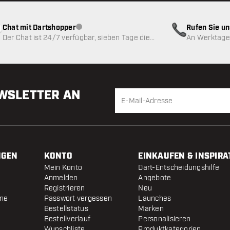
Chat mit Dartshopper
Rufen Sie u
Kundenservice nicht verfügbar
Der Chat ist 24/7 verfügbar, sieben Tage die
An Werktagen
Woche
EWSLETTER AN
NGEN
KONTO
EINKAUFEN & INSPIRA
Mein Konto
Dart-Entscheidungshilfe
Anmelden
Angebote
Registrieren
Neu
ine
Passwort vergessen
Launches
Bestellstatus
Marken
Bestellverlauf
Personalisieren
Wunschliste
Produktkategorien