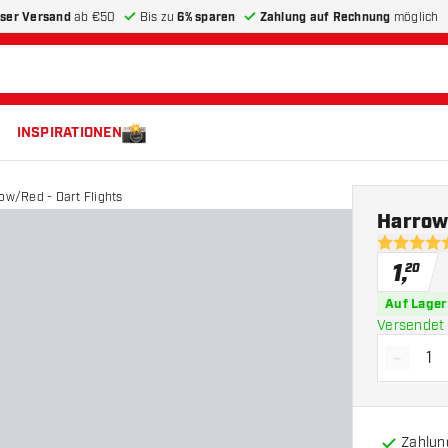
ser Versand
ab €50
Bis zu
6% sparen
Zahlung auf Rechnung
möglich
INSPIRATIONEN
low/Red - Dart Flights
Harrows
4.7 Bewer
1
,
20
Auf Lager
Versendet 
-
Menge 
Zahlun