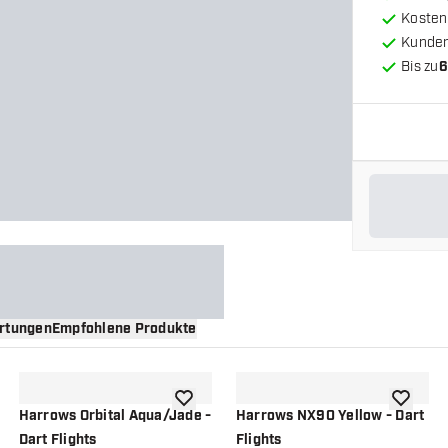
Kosten
Kunde
Bis zu
6
rtungen
Empfohlene Produkte
nschliste hinzufügen
Zur Wunschliste hinzufügen
Zur Wuns
Harrows Orbital Aqua/Jade -
Harrows NX90 Yellow - Dart
Dart Flights
Flights