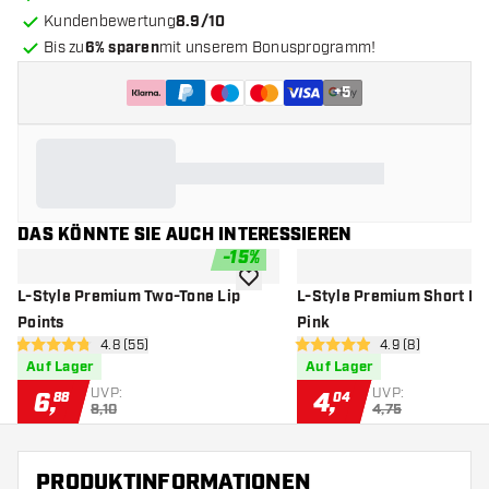
Kundenbewertung
8.9/10
Bis zu
6% sparen
mit unserem Bonusprogramm!
+
5
DAS KÖNNTE SIE AUCH INTERESSIEREN
-
15
%
Zur Wunschliste hinzufügen
L-Style Premium Two-Tone Lip
L-Style Premium Short Li
Points
Pink
Bewertungsbereich öffnen
4.8 (55)
Bewertungsberei
4.9 (8)
4.8 Bewertungssterne
4.9 Bewertungssterne
Auf Lager
Auf Lager
UVP:
UVP:
6
,
4
,
88
04
8,10
4,75
PRODUKTINFORMATIONEN