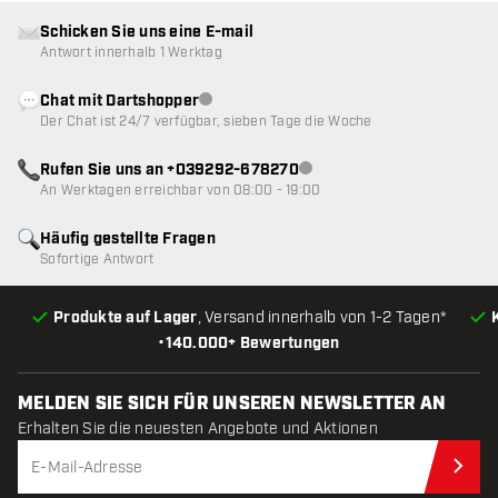
Schicken Sie uns eine E-mail
Antwort innerhalb 1 Werktag
Chat mit Dartshopper
Kundenservice nicht verfügbar
Der Chat ist 24/7 verfügbar, sieben Tage die Woche
Rufen Sie uns an +039292-678270
Kundenservice nicht verfügba
An Werktagen erreichbar von 08:00 - 19:00
Häufig gestellte Fragen
Sofortige Antwort
Produkte auf Lager
, Versand innerhalb von 1-2 Tagen*
•
140.000+ Bewertungen
MELDEN SIE SICH FÜR UNSEREN NEWSLETTER AN
Erhalten Sie die neuesten Angebote und Aktionen
Jet