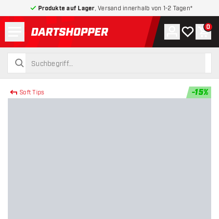
Produkte auf Lager
, Versand innerhalb von 1-2 Tagen*
Menü
0
Konto
Meine Wuns
War
zurück zur Startseite
suchen
suchen
-
15
%
Soft Tips