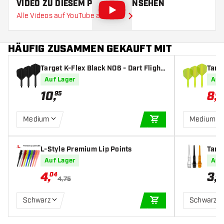
VIDEO ZU DIESEM PRODUKT ANSEHEN
Alle Videos auf YouTube ansehen
HÄUFIG ZUSAMMEN GEKAUFT MIT
Target K-Flex Black NO6 - Dart Flight
Targ
s
Fligh
Auf Lager
Auf
10
,
8
,
95
21
Medium
Medium
IN DEN WARENKOR
L-Style Premium Lip Points
Targe
Auf Lager
Auf
4
,
3
,
04
75
4,75
Schwarz
Schwarz
IN DEN WARENKOR