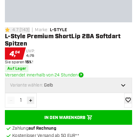
4.7
[
143
]
Marke
:
L-STYLE
4.7 Bewertungssterne
L-Style Premium ShortLip 2BA Softdart
Spitzen
UVP:
4
,
04
4,75
Sie sparen
15%
!
Auf Lager
Versendet innerhalb von 24 Stunden
Variante wählen:
Gelb
-
+
Menge verringern
Menge erhöhen
Zur Wu
IN DEN WARENKORB
Zahlung
auf Rechnung
Kostenloser Versand ab 50 EUR**