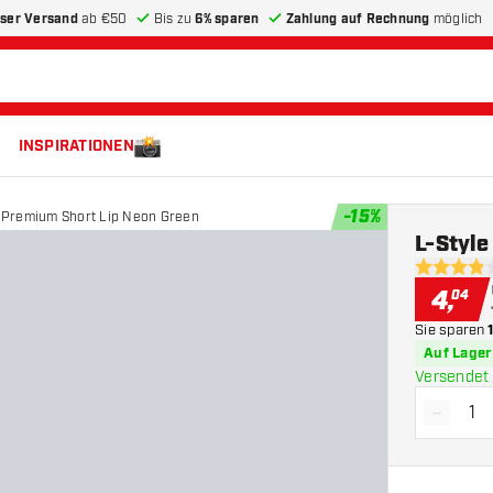
ser Versand
ab €50
Bis zu
6% sparen
Zahlung auf Rechnung
möglich
INSPIRATIONEN
-
15
%
e Premium Short Lip Neon Green
L-Styl
3.9 Bewer
4
,
04
Sie sparen
Auf Lager
Versendet 
-
Menge 