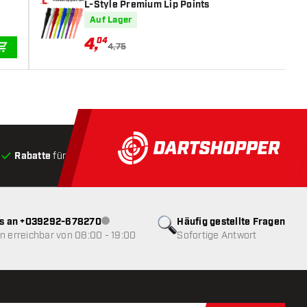
L-Style Premium Lip Points
Auf Lager
4
,
04
4,75
IN DEN WARENKORB
Rabatte
für Kunden
Produkte auf Lager
, Versand innerha
ns an +039292-678270
Häufig gestellte Fragen
Kundenservice nicht verfügbar
 erreichbar von 08:00 - 19:00
Sofortige Antwort