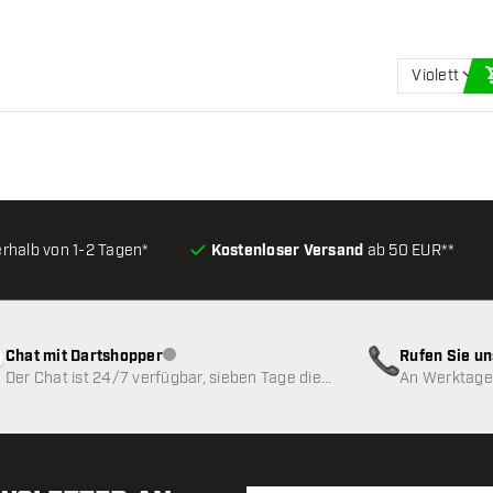
Violett
erhalb von 1-2 Tagen*
Kostenloser Versand
ab 50 EUR**
Chat mit Dartshopper
Rufen Sie u
Kundenservice nicht verfügbar
Der Chat ist 24/7 verfügbar, sieben Tage die
An Werktagen
Woche