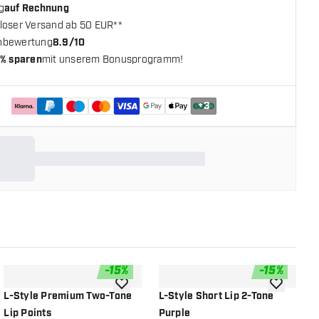
g
auf Rechnung
loser Versand ab 50 EUR**
nbewertung
8.9/10
% sparen
mit unserem Bonusprogramm!
+
3
-
15
%
-
15
%
chliste hinzufügen
Zur Wunschliste hinzufügen
Zur Wunsch
L-Style Premium Two-Tone
L-Style Short Lip 2-Tone
L
Lip Points
Purple