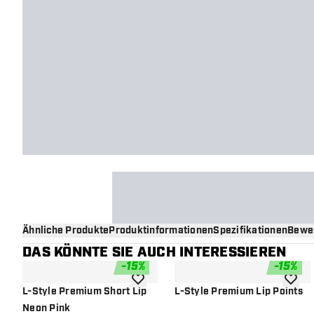
Ähnliche Produkte
Produktinformationen
Spezifikationen
Bewe
DAS KÖNNTE SIE AUCH INTERESSIEREN
-
15
%
-
15
%
Zur Wunschliste hinzufügen
Zur Wu
L-Style Premium Short Lip
L-Style Premium Lip Points
Neon Pink