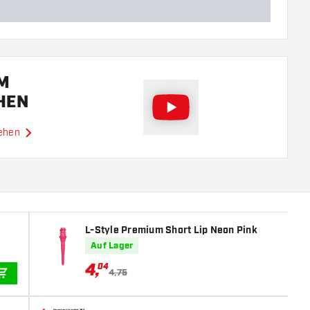
EM
HEN
sehen
L-Style Premium Short Lip Neon Pink
Auf Lager
4
,
04
4,75
IN DEN WARENKORB