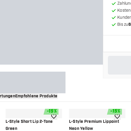
Zahlun
Kosten
Kunde
Bis zu
6
rtungen
Empfohlene Produkte
-
15
%
-
15
%
nschliste hinzufügen
Zur Wunschliste hinzufügen
Zur Wuns
L-Style Short Lip 2-Tone
L-Style Premium Lippoint
Green
Neon Yellow