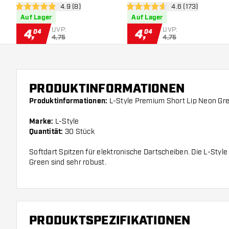
Bewertungsbereich öffnen
4.9 (8)
Bewertungsbereic
4.6 (173)
4.9 Bewertungssterne
4.6 Bewertungssterne
Auf Lager
Auf Lager
UVP:
UVP:
4
,
4
,
04
04
4,75
4,75
PRODUKTINFORMATIONEN
Produktinformationen:
L-Style Premium Short Lip Neon Gr
Marke:
L-Style
Quantität:
30 Stück
Softdart Spitzen für elektronische Dartscheiben. Die L-Sty
Green sind sehr robust.
PRODUKTSPEZIFIKATIONEN