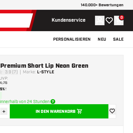
140.000+ Bewertungen
0
Konto
Meine Wunsch
Waren
Kundenservice
PERSONALISIEREN
NEU
SALE
e Premium Short Lip Neon Green
3.9 (7)
Marke
:
L-STYLE
tungssterne
UVP:
4,75
15%
!
innerhalb von 24 Stunden
+
IN DEN WARENKORB
verringern
Menge erhöhen
Zur Wunschl