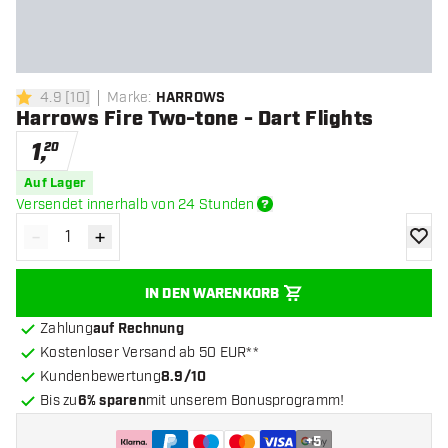
4.9
[
10
]
Marke
:
HARROWS
4.9 Bewertungssterne
Harrows Fire Two-tone - Dart Flights
1
,
20
Auf Lager
Versendet innerhalb von 24 Stunden
-
+
Menge verringern
Menge erhöhen
Zur Wu
IN DEN WARENKORB
Zahlung
auf Rechnung
Kostenloser Versand ab 50 EUR**
Kundenbewertung
8.9/10
Bis zu
6% sparen
mit unserem Bonusprogramm!
+
5