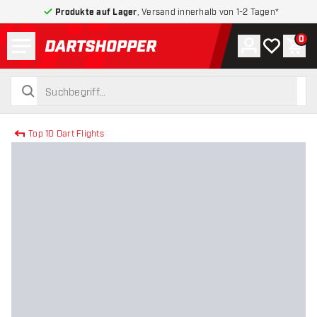
Produkte auf Lager
, Versand innerhalb von 1-2 Tagen*
Menü
0
Konto
Meine Wuns
War
zurück zur Startseite
suchen
suchen
Top 10 Dart Flights