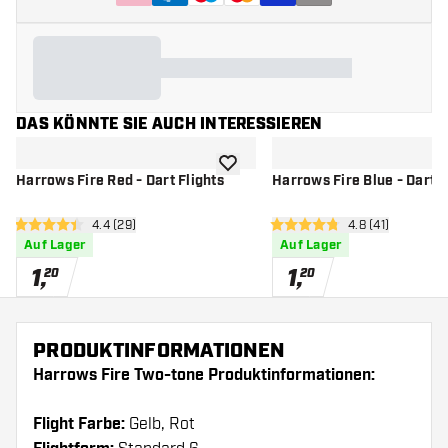
DAS KÖNNTE SIE AUCH INTERESSIEREN
Zur Wunschliste hinzufügen
Harrows Fire Red - Dart Flights
Harrows Fire Blue - Dart F
Bewertungsbereich öffnen
4.4 (29)
Bewertungsbere
4.8 (41)
4.4 Bewertungssterne
4.8 Bewertungssterne
Auf Lager
Auf Lager
1
,
1
,
20
20
PRODUKTINFORMATIONEN
Harrows Fire Two-tone Produktinformationen:
Flight Farbe:
Gelb, Rot