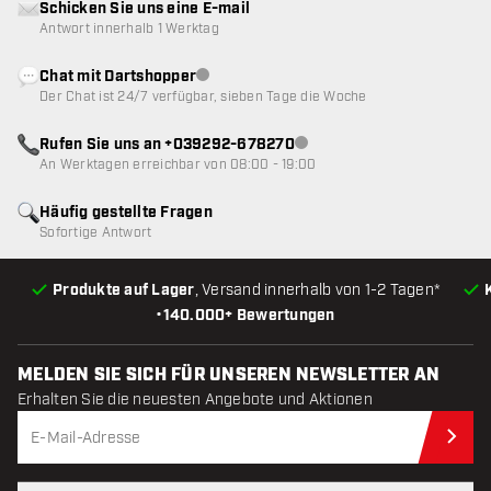
Schicken Sie uns eine E-mail
Antwort innerhalb 1 Werktag
Chat mit Dartshopper
Kundenservice nicht verfügbar
Der Chat ist 24/7 verfügbar, sieben Tage die Woche
Rufen Sie uns an +039292-678270
Kundenservice nicht verfügba
An Werktagen erreichbar von 08:00 - 19:00
Häufig gestellte Fragen
Sofortige Antwort
Produkte auf Lager
, Versand innerhalb von 1-2 Tagen*
•
140.000+ Bewertungen
MELDEN SIE SICH FÜR UNSEREN NEWSLETTER AN
Erhalten Sie die neuesten Angebote und Aktionen
Jet