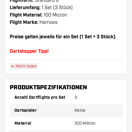
Flightform:
Standard 6
Lieferumfang:
1 Set (3 Stück)
Flight Material:
100 Micron
Flight Marke:
Harrows
Preise gelten jeweils für ein Set (1 Set = 3 Stück).
Dartshopper Tipp!
Mehr lesen
Sorgen Sie für genügend Ersatz Flights und
Shafts. Diese können sich durch Gebrauch
abnutzen oder brechen.
PRODUKTSPEZIFIKATIONEN
Anzahl Dartflights pro Set
3
Probieren Sie eine andere Form, ein anderes
Material oder eine andere Dicke der Flights aus,
Dartspieler
Keine
um herauszufinden, welche Variante am besten
zu Ihnen passt!
Material
100 Mikron