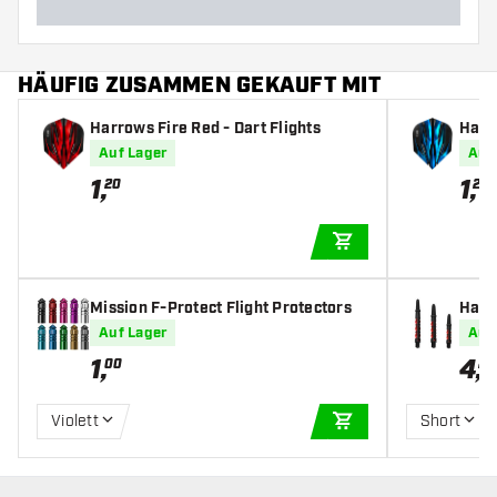
HÄUFIG ZUSAMMEN GEKAUFT MIT
Harrows Fire Red - Dart Flights
Harro
Auf Lager
Auf
1
,
1
,
20
20
IN DEN WARENKOR
Mission F-Protect Flight Protectors
Harr
Auf Lager
Auf
1
,
4
,
00
20
Violett
Short
IN DEN WARENKOR