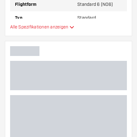
Flightform
Standard 6 (NO6)
Typ
Standard
Alle Spezifikationen anzeigen
Flexibilität
Zusätzliche Farben
Hauptfarbe