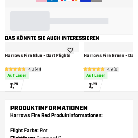
DAS KÖNNTE SIE AUCH INTERESSIEREN
Zur Wunschliste hinzufügen
Harrows Fire Blue - Dart Flights
Harrows Fire Green - Dart 
Bewertungsbereich öffnen
4.8 (41)
Bewertungsberei
4.9 (8)
4.8 Bewertungssterne
4.9 Bewertungssterne
Auf Lager
Auf Lager
1
,
1
,
20
20
PRODUKTINFORMATIONEN
Harrows Fire Red Produktinformationen:
Flight Farbe:
Rot