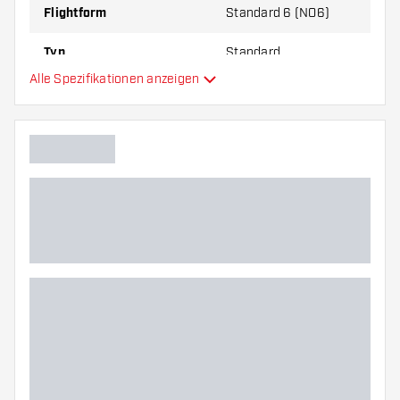
Flightform
Standard 6 (NO6)
Typ
Standard
Alle Spezifikationen anzeigen
Flexibilität
Hauptfarbe