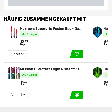
HÄUFIG ZUSAMMEN GEKAUFT MIT
Harrows Supergrip Fusion Red - Dart
Harro
Shafts
Auf Lager
Auf
2
,
1
,
35
20
Short
IN DEN WARENKOR
Mission F-Protect Flight Protectors
Harro
Auf Lager
Auf
1
,
1
,
00
20
Violett
IN DEN WARENKOR