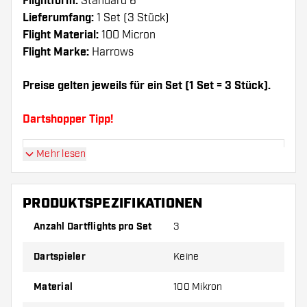
Flightform:
Standard 6
Lieferumfang:
1 Set (3 Stück)
Flight Material:
100 Micron
Flight Marke:
Harrows
Preise gelten jeweils für ein Set (1 Set = 3 Stück).
Dartshopper Tipp!
Mehr lesen
Sorgen Sie für genügend Ersatz Flights und
Shafts. Diese können sich durch Gebrauch
abnutzen oder brechen.
PRODUKTSPEZIFIKATIONEN
Anzahl Dartflights pro Set
3
Probieren Sie eine andere Form, ein anderes
Material oder eine andere Dicke der Flights aus,
Dartspieler
Keine
um herauszufinden, welche Variante am besten
zu Ihnen passt!
Material
100 Mikron