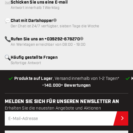
Schicken Sie uns eine E-mail
Antwort innerhalb 1 Werktag
Chat mit Dartshopper
Kundenservice nicht verfügbar
Der Chat ist 24/7 verfügbar, sieben Tage die Woche
Rufen Sie uns an +039292-678270
Kundenservice nicht verfügba
An Werktagen erreichbar von 08:00 - 19:00
Häufig gestellte Fragen
Sofortige Antwort
Produkte auf Lager
, Versand innerhalb von 1-2 Tagen*
•
140.000+ Bewertungen
MELDEN SIE SICH FÜR UNSEREN NEWSLETTER AN
Erhalten Sie die neuesten Angebote und Aktionen
Jet