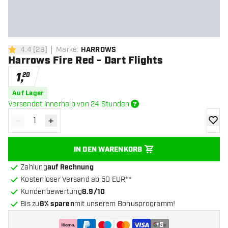
4.4
[
29
]
Marke
:
HARROWS
4.4 Bewertungssterne
Harrows Fire Red - Dart Flights
1
,
20
Auf Lager
Versendet innerhalb von 24 Stunden
-
+
Menge verringern
Menge erhöhen
Zur Wu
IN DEN WARENKORB
Zahlung
auf Rechnung
Kostenloser Versand ab 50 EUR**
Kundenbewertung
8.9/10
Bis zu
6% sparen
mit unserem Bonusprogramm!
+
5