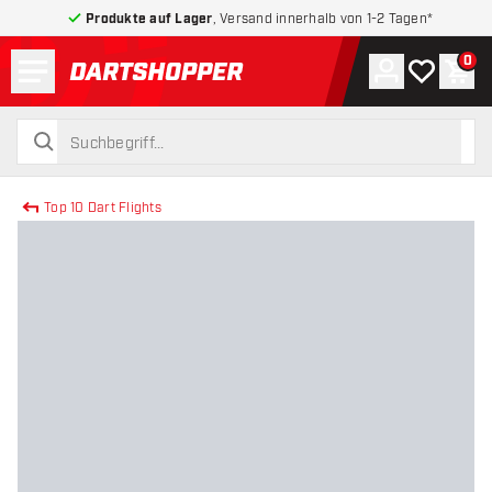
Produkte auf Lager
, Versand innerhalb von 1-2 Tagen*
Menü
0
Konto
Meine Wuns
War
zurück zur Startseite
suchen
suchen
Top 10 Dart Flights