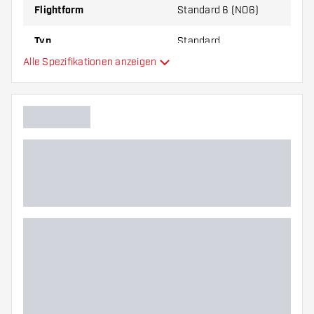
Flightform
Standard 6 (NO6)
Typ
Standard
Alle Spezifikationen anzeigen
Flexibilität
Zusätzliche Farben
Hauptfarbe