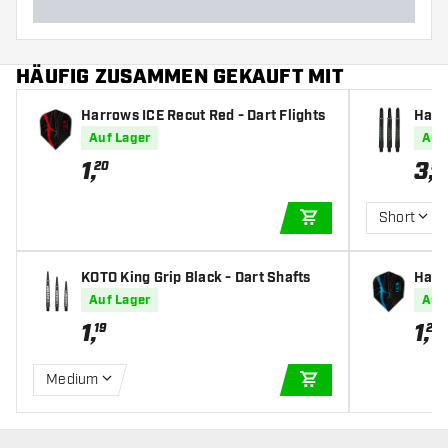
HÄUFIG ZUSAMMEN GEKAUFT MIT
Harrows ICE Recut Red - Dart Flights
Harr
art S
Auf Lager
Auf
1
,
3
,
20
95
Short
IN DEN WARENKOR
KOTO King Grip Black - Dart Shafts
Harro
s
Auf Lager
Auf
1
,
1
,
19
20
Medium
IN DEN WARENKOR