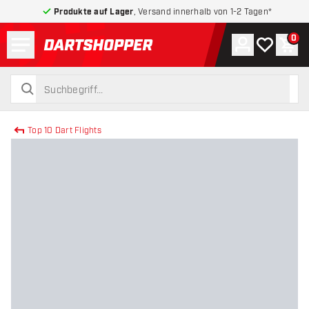
Produkte auf Lager
, Versand innerhalb von 1-2 Tagen*
Menü
0
Konto
Meine Wuns
War
zurück zur Startseite
suchen
suchen
Top 10 Dart Flights