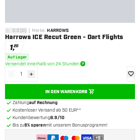
0.0
[
0
]
Marke
:
HARROWS
0 Bewertungssterne
Harrows ICE Recut Green - Dart Flights
1
,
20
Auf Lager
Versendet innerhalb von 24 Stunden
-
+
Menge verringern
Menge erhöhen
Zur Wu
IN DEN WARENKORB
Zahlung
auf Rechnung
Kostenloser Versand ab 50 EUR**
Kundenbewertung
8.9/10
Bis zu
6% sparen
mit unserem Bonusprogramm!
+
5