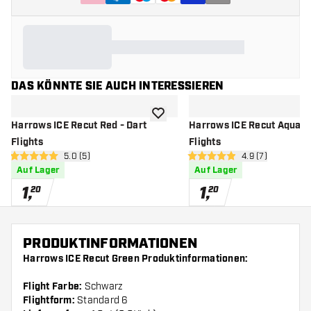
DAS KÖNNTE SIE AUCH INTERESSIEREN
Zur Wunschliste hinzufügen
Harrows ICE Recut Red - Dart
Harrows ICE Recut Aqua - 
Flights
Flights
Bewertungsbereich öffnen
5.0 (5)
Bewertungsberei
4.9 (7)
5 Bewertungssterne
4.9 Bewertungssterne
Auf Lager
Auf Lager
1
,
1
,
20
20
PRODUKTINFORMATIONEN
Harrows ICE Recut Green Produktinformationen:
Flight Farbe:
Schwarz
Flightform:
Standard 6