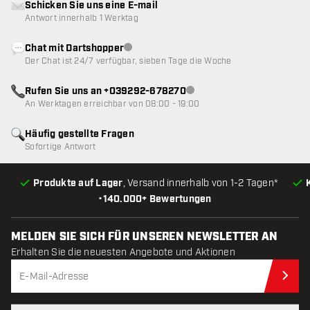
Schicken Sie uns eine E-mail
Antwort innerhalb 1 Werktag
Chat mit Dartshopper
Kundenservice nicht verfügbar
Der Chat ist 24/7 verfügbar, sieben Tage die Woche
Rufen Sie uns an +039292-678270
Kundenservice nicht verfügba
An Werktagen erreichbar von 08:00 - 19:00
Häufig gestellte Fragen
Sofortige Antwort
Produkte auf Lager
, Versand innerhalb von 1-2 Tagen*
•
140.000+ Bewertungen
MELDEN SIE SICH FÜR UNSEREN NEWSLETTER AN
Erhalten Sie die neuesten Angebote und Aktionen
Jet