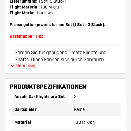
Lieferumfang:
1 Set (3 Stück)
Flight Material:
100 Micron
Flight Marke:
Harrows
Preise gelten jeweils für ein Set (1 Set = 3 Stück).
Dartshopper Tipp!
Sorgen Sie für genügend Ersatz Flights und
Shafts. Diese können sich durch Gebrauch
Mehr lesen
abnutzen oder brechen.
Probieren Sie eine andere Form, ein anderes
PRODUKTSPEZIFIKATIONEN
Material oder eine andere Dicke der Flights aus,
Anzahl Dartflights pro Set
3
um herauszufinden, welche Variante am besten
zu Ihnen passt!
Dartspieler
Keine
Material
100 Mikron