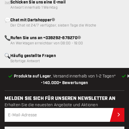
Schicken Sie uns eine E-mail
Antwort innerhalb 1 Werktag
Chat mit Dartshopper
Kundenservice nicht verfügbar
Der Chat ist 24/7 verfügbar, sieben Tage die Woche
Rufen Sie uns an +039292-678270
Kundenservice nicht verfügba
An Werktagen erreichbar von 08:00 - 19:00
Häufig gestellte Fragen
Sofortige Antwort
Produkte auf Lager
, Versand innerhalb von 1-2 Tagen*
•
140.000+ Bewertungen
MELDEN SIE SICH FÜR UNSEREN NEWSLETTER AN
Erhalten Sie die neuesten Angebote und Aktionen
Jet