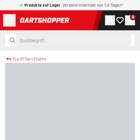
Produkte auf Lager
, Versand innerhalb von 1-2 Tagen*
Menü
0
Konto
Meine Wuns
War
zurück zur Startseite
suchen
suchen
Top 10 Dart Flights