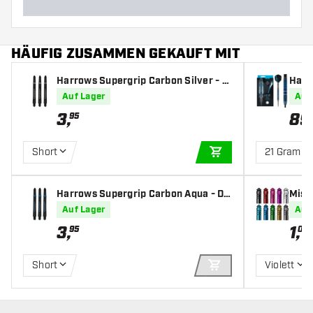
HÄUFIG ZUSAMMEN GEKAUFT MIT
Harrows Supergrip Carbon Silver - D
Harr
art Shafts
Auf Lager
Auf
3
,
89
95
Short
21 Gramm
IN DEN WARENKOR
Harrows Supergrip Carbon Aqua - Da
Missi
rt Shafts
Auf Lager
Auf
3
,
1
,
95
00
Short
Violett
IN DEN WARENKOR