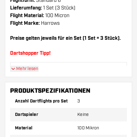
Flightform:
Standard 6
Lieferumfang:
1 Set (3 Stück)
Flight Material:
100 Micron
Flight Marke:
Harrows
Preise gelten jeweils für ein Set (1 Set = 3 Stück).
Dartshopper Tipp!
Mehr lesen
Sorgen Sie für genügend Ersatz Flights und
Shafts. Diese können sich durch Gebrauch
abnutzen oder brechen.
PRODUKTSPEZIFIKATIONEN
Anzahl Dartflights pro Set
3
Probieren Sie eine andere Form, ein anderes
Material oder eine andere Dicke der Flights aus,
Dartspieler
Keine
um herauszufinden, welche Variante am besten
zu Ihnen passt!
Material
100 Mikron