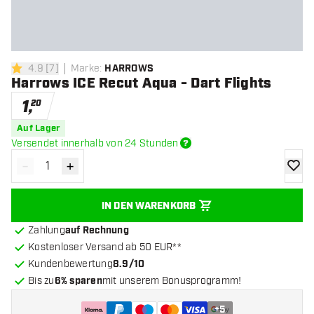
4.9
[
7
]
Marke
:
HARROWS
4.9 Bewertungssterne
Harrows ICE Recut Aqua - Dart Flights
1
,
20
Auf Lager
Versendet innerhalb von 24 Stunden
-
+
Menge verringern
Menge erhöhen
Zur Wu
IN DEN WARENKORB
Zahlung
auf Rechnung
Kostenloser Versand ab 50 EUR**
Kundenbewertung
8.9/10
Bis zu
6% sparen
mit unserem Bonusprogramm!
+
5