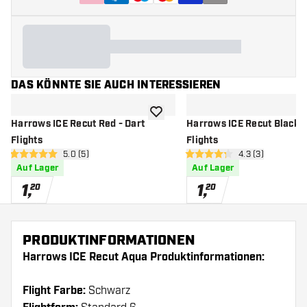
DAS KÖNNTE SIE AUCH INTERESSIEREN
Zur Wunschliste hinzufügen
Harrows ICE Recut Red - Dart
Harrows ICE Recut Black -
Flights
Flights
Bewertungsbereich öffnen
5.0 (5)
Bewertungsberei
4.3 (3)
5 Bewertungssterne
4.3 Bewertungssterne
Auf Lager
Auf Lager
1
,
1
,
20
20
PRODUKTINFORMATIONEN
Harrows ICE Recut Aqua Produktinformationen:
Flight Farbe:
Schwarz