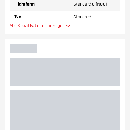
Flightform
Standard 6 (NO6)
Typ
Standard
Alle Spezifikationen anzeigen
Flexibilität
Hauptfarbe