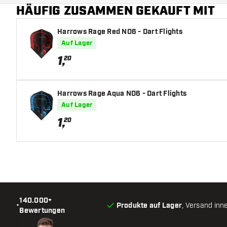
HÄUFIG ZUSAMMEN GEKAUFT MIT
Hauptfarbe
Harrows Rage Red NO6 - Dart Flights
Auf Lager
1
,
20
Harrows Rage Aqua NO6 - Dart Flights
Auf Lager
1
,
20
140.000+
•
Produkte auf Lager
, Versand inn
Bewertungen