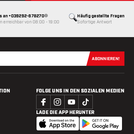
ns an +039292-678270
Häufig gestellte Fragen
Kundenservice nicht verfügbar
 erreichbar von 08:00 - 19:00
Sofortige Antwort
ABONNIEREN!
Jetzt für uns
TION
FOLGE UNS IN DEN SOZIALEN MEDIEN
LADE DIE APP HERUNTER