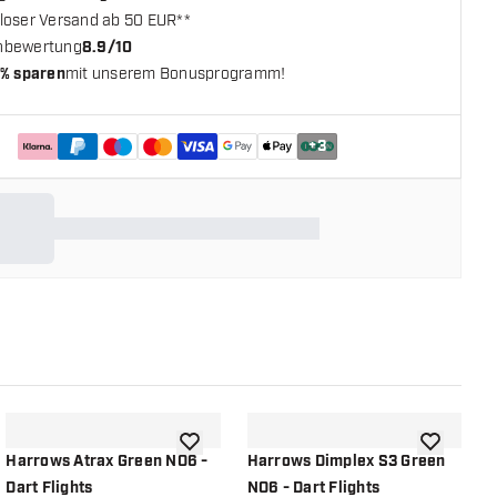
loser Versand ab 50 EUR**
nbewertung
8.9/10
% sparen
mit unserem Bonusprogramm!
+
3
chliste hinzufügen
Zur Wunschliste hinzufügen
Zur Wunsch
Harrows Atrax Green NO6 -
Harrows Dimplex S3 Green
H
Dart Flights
NO6 - Dart Flights
G