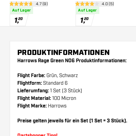
Bewertungsbereich öffnen
4.7 (9)
Bewertungsbereich
4.0 (5)
4.7 Bewertungssterne
4 Bewertungssterne
Auf Lager
Auf Lager
1
,
1
,
20
20
PRODUKTINFORMATIONEN
Harrows Rage Green NO6 Produktinformationen:
Flight Farbe:
Grün, Schwarz
Flightform:
Standard 6
Lieferumfang:
1 Set (3 Stück)
Flight Material:
100 Micron
Flight Marke:
Harrows
Preise gelten jeweils für ein Set (1 Set = 3 Stück).
Dartshopper Tipp!