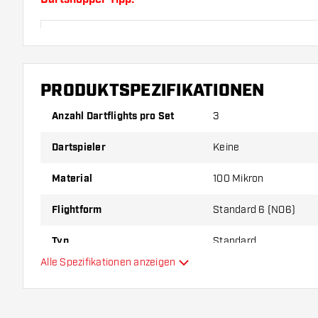
Sorgen Sie für genügend Ersatz Flights und Shafts.
durch Gebrauch abnutzen oder brechen.
PRODUKTSPEZIFIKATIONEN
Probieren Sie eine andere Form, ein anderes Materi
Dicke der Flights aus, um herauszufinden, welche V
Anzahl Dartflights pro Set
3
Ihnen passt!
Dartspieler
Keine
Material
100 Mikron
Flightform
Standard 6 (NO6)
Typ
Standard
Alle Spezifikationen anzeigen
Flexibilität
Zusätzliche Farben