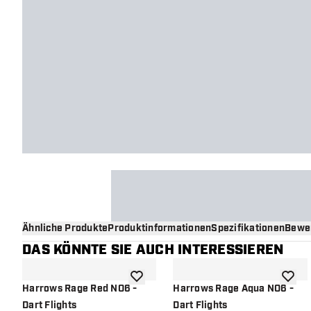
Ähnliche Produkte
Produktinformationen
Spezifikationen
Bewe
DAS KÖNNTE SIE AUCH INTERESSIEREN
Zur Wunschliste hinzufügen
Zur Wu
Harrows Rage Red NO6 -
Harrows Rage Aqua NO6 -
Dart Flights
Dart Flights