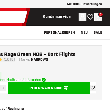
140.000+ Bewertungen
0
Konto
Meine Wunsch
Waren
Kundenservice
PERSONALISIEREN
NEU
SALE
s Rage Green NO6 - Dart Flights
5.0 (6)
Marke
:
HARROWS
ngssterne
innerhalb von 24 Stunden
+
IN DEN WARENKORB
verringern
Menge erhöhen
Zur Wunschl
g
auf Rechnung