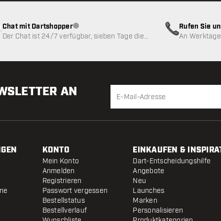
Chat mit Dartshopper
Rufen Sie u
Kundenservice nicht verfügbar
Der Chat ist 24/7 verfügbar, sieben Tage die
An Werktagen
Woche
EWSLETTER AN
NGEN
KONTO
EINKAUFEN & INSPIRA
Mein Konto
Dart-Entscheidungshilfe
Anmelden
Angebote
Registrieren
Neu
ine
Passwort vergessen
Launches
Bestellstatus
Marken
Bestellverlauf
Personalisieren
Wunschliste
Produktkategorien