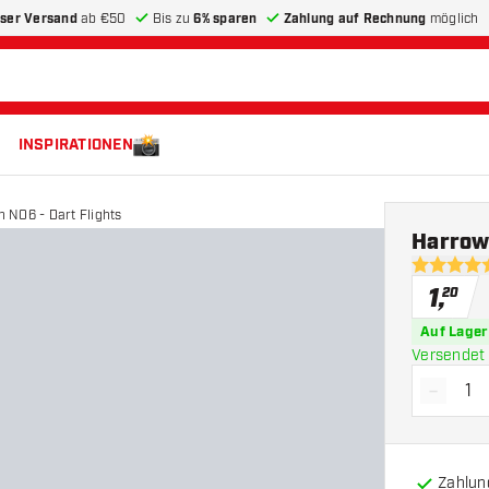
ser Versand
ab €50
Bis zu
6% sparen
Zahlung auf Rechnung
möglich
INSPIRATIONEN
 NO6 - Dart Flights
Harrow
5 Bewertu
1
,
20
Auf Lager
Versendet 
-
Menge 
Zahlun