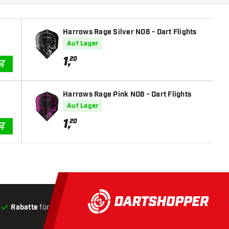
Harrows Rage Silver NO6 - Dart Flights
Auf Lager
1
,
20
IN DEN WARENKORB
Harrows Rage Pink NO6 - Dart Flights
Auf Lager
1
,
20
IN DEN WARENKORB
Rabatte
für Kunden
Produkte auf Lager
, Versand innerha