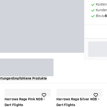
Kosten
Kunde
Bis zu
6
rtungen
Empfohlene Produkte
nschliste hinzufügen
Zur Wunschliste hinzufügen
Zur Wuns
Harrows Rage Pink NO6 -
Harrows Rage Silver NO6 -
Dart Flights
Dart Flights