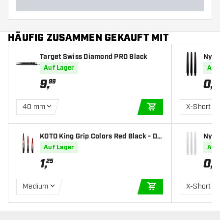
HÄUFIG ZUSAMMEN GEKAUFT MIT
Target Swiss Diamond PRO Black
Nylon
Auf Lager
Auf
9
,
0
,
99
79
40 mm
X-Short
IN DEN WARENKOR
KOTO King Grip Colors Red Black - Da
Nylon
rt Shafts
Auf Lager
Auf
1
,
0
,
25
79
Medium
X-Short
IN DEN WARENKOR