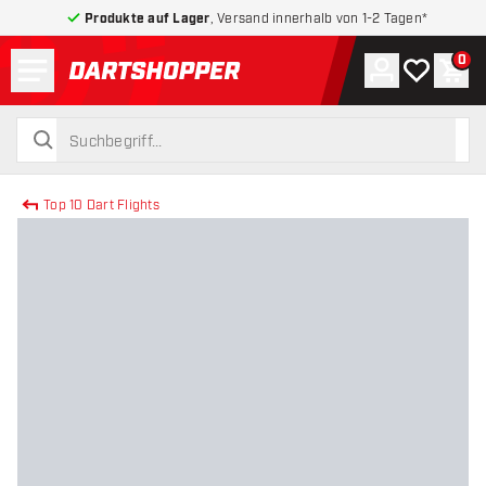
Produkte auf Lager
, Versand innerhalb von 1-2 Tagen*
Menü
0
Konto
Meine Wuns
War
zurück zur Startseite
suchen
suchen
Top 10 Dart Flights