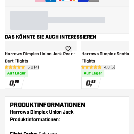
DAS KÖNNTE SIE AUCH INTERESSIEREN
Zur Wunschliste hinzufügen
Harrows Dimplex Union Jack Pear -
Harrows Dimplex Scotland
Dart Flights
Flights
Bewertungsbereich öffnen
5.0 (4)
Bewertungsberei
4.8 (5)
5 Bewertungssterne
4.8 Bewertungssterne
Auf Lager
Auf Lager
0
,
0
,
95
95
PRODUKTINFORMATIONEN
Harrows Dimplex Union Jack
Produktinformationen: