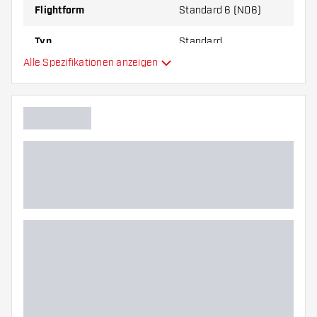
Flightform
Standard 6 (NO6)
Typ
Standard
Alle Spezifikationen anzeigen
Flexibilität
Hauptfarbe