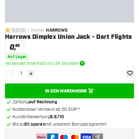
5.0
[
3
]
Marke
:
HARROWS
5 Bewertungssterne
Harrows Dimplex Union Jack - Dart Flights
0
,
95
Auf Lager
Versendet innerhalb von 24 Stunden
-
+
Menge verringern
Menge erhöhen
Zur Wu
IN DEN WARENKORB
Zahlung
auf Rechnung
Kostenloser Versand ab 50 EUR**
Kundenbewertung
8.9/10
Bis zu
6% sparen
mit unserem Bonusprogramm!
+
5