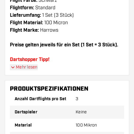
Flight Farbe:
Schwarz
Flightform:
Standard
Lieferumfang:
1 Set (3 Stück)
Flight Material:
100 Micron
Flight Marke:
Harrows
Preise gelten jeweils für ein Set (1 Set = 3 Stück).
Dartshopper Tipp!
Mehr lesen
Sorgen Sie für genügend Ersatz Flights und
Shafts. Diese können sich durch Gebrauch
PRODUKTSPEZIFIKATIONEN
abnutzen oder brechen.
Anzahl Dartflights pro Set
3
Probieren Sie eine andere Form, ein anderes
Dartspieler
Keine
Material oder eine andere Dicke der Flights aus,
um herauszufinden, welche Variante am besten
Material
100 Mikron
zu Ihnen passt!