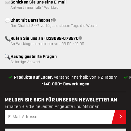
Schicken Sie uns eine E-mail
Antwort innerhalb 1 Werktag
Chat mit Dartshopper
Kundenservice nicht verfügbar
Der Chat ist 24/7 verfügbar, sieben Tage die Woche
Rufen Sie uns an +039292-678270
Kundenservice nicht verfügba
An Werktagen erreichbar von 08:00 - 19:00
Häufig gestellte Fragen
Sofortige Antwort
Produkte auf Lager
, Versand innerhalb von 1-2 Tagen*
•
140.000+ Bewertungen
MELDEN SIE SICH FÜR UNSEREN NEWSLETTER AN
Erhalten Sie die neuesten Angebote und Aktionen
Jet