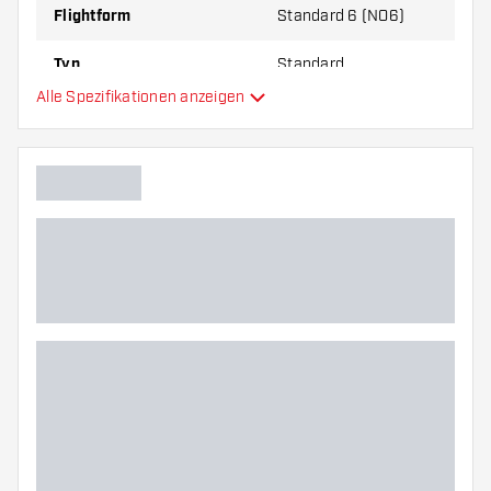
Flightform
Standard 6 (NO6)
Typ
Standard
Alle Spezifikationen anzeigen
Flexibilität
Hauptfarbe