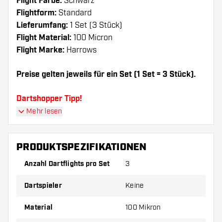
Flight Farbe:
Schwarz
Flightform:
Standard
Lieferumfang:
1 Set (3 Stück)
Flight Material:
100 Micron
Flight Marke:
Harrows
Preise gelten jeweils für ein Set (1 Set = 3 Stück).
Dartshopper Tipp!
Mehr lesen
Sorgen Sie für genügend Ersatz Flights und
Shafts. Diese können sich durch Gebrauch
PRODUKTSPEZIFIKATIONEN
abnutzen oder brechen.
Anzahl Dartflights pro Set
3
Probieren Sie eine andere Form, ein anderes
Dartspieler
Keine
Material oder eine andere Dicke der Flights aus,
um herauszufinden, welche Variante am besten
Material
100 Mikron
zu Ihnen passt!