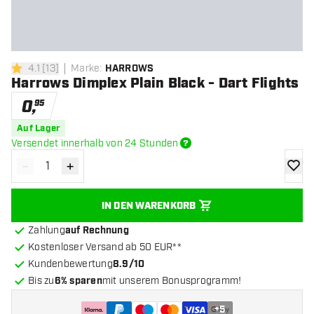
4.1
[
13
]
Marke
:
HARROWS
4.1 Bewertungssterne
Harrows Dimplex Plain Black - Dart Flights
0
,
95
Auf Lager
Versendet innerhalb von 24 Stunden
-
+
Menge verringern
Menge erhöhen
Zur Wu
IN DEN WARENKORB
Zahlung
auf Rechnung
Kostenloser Versand ab 50 EUR**
Kundenbewertung
8.9/10
Bis zu
6% sparen
mit unserem Bonusprogramm!
+
5