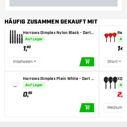
HÄUFIG ZUSAMMEN GEKAUFT MIT
Harrows Dimplex Nylon Black - Dart
Red 
Shafts
Clayt
Auf Lager
Auf
1
,
14
,
80
Inbetween
Short
IN DEN WARENKOR
Harrows Dimplex Plain White - Dart F
XQ M
lights
andar
Auf Lager
Auf
0
,
2
,
95
17
Medium
IN DEN WARENKOR