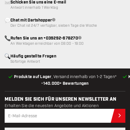
Schicken Sie uns eine E-mail
Antwort innerhalb 1 Werktag
Chat mit Dartshopper
Kundenservice nicht verfügbar
Der Chat ist 24/7 verfügbar, sieben Tage die Woche
Rufen Sie uns an +039292-678270
Kundenservice nicht verfügba
An Werktagen erreichbar von 08:00 - 19:00
Häufig gestellte Fragen
Sofortige Antwort
Produkte auf Lager
, Versand innerhalb von 1-2 Tagen*
•
140.000+ Bewertungen
MELDEN SIE SICH FÜR UNSEREN NEWSLETTER AN
Erhalten Sie die neuesten Angebote und Aktionen
Jet