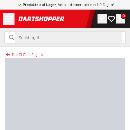
Produkte auf Lager
, Versand innerhalb von 1-2 Tagen*
Menü
0
Konto
Meine Wuns
War
zurück zur Startseite
suchen
suchen
Top 10 Dart Flights