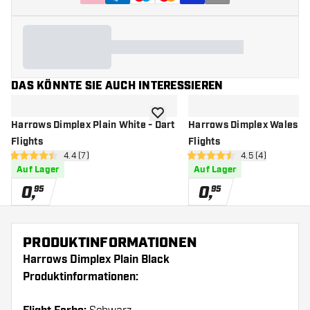
DAS KÖNNTE SIE AUCH INTERESSIEREN
Zur Wunschliste hinzufügen
Harrows Dimplex Plain White - Dart
Harrows Dimplex Wales - 
Flights
Flights
Bewertungsbereich öffnen
4.4 (7)
Bewertungsberei
4.5 (4)
4.4 Bewertungssterne
4.5 Bewertungssterne
Auf Lager
Auf Lager
0
,
0
,
95
95
PRODUKTINFORMATIONEN
Harrows Dimplex Plain Black
Produktinformationen: