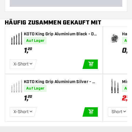
HÄUFIG ZUSAMMEN GEKAUFT MIT
KOTO King Grip Aluminium Black - Da
Harr
rt Shafts
t Fli
Auf Lager
Auf
1
,
0
,
20
95
X-Short
IN DEN WARENKOR
KOTO King Grip Aluminium Silver - Da
Miss
rt Shafts
d Bla
Auf Lager
Auf
1
,
2
,
20
51
X-Short
Short
IN DEN WARENKOR