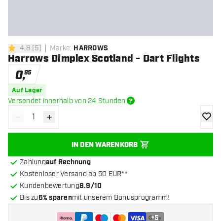
4.8
[
5
]
Marke
:
HARROWS
4.8 Bewertungssterne
Harrows Dimplex Scotland - Dart Flights
0
,
95
Auf Lager
Versendet innerhalb von 24 Stunden
-
+
Menge verringern
Menge erhöhen
Zur Wu
IN DEN WARENKORB
Zahlung
auf Rechnung
Kostenloser Versand ab 50 EUR**
Kundenbewertung
8.9/10
Bis zu
6% sparen
mit unserem Bonusprogramm!
+
5