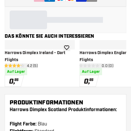
DAS KÖNNTE SIE AUCH INTERESSIEREN
Zur Wunschliste hinzufügen
Harrows Dimplex Ireland - Dart
Harrows Dimplex England 
Flights
Flights
Bewertungsbereich öffnen
4.2 (5)
Bewertungsbere
0.0 (0)
4.2 Bewertungssterne
0 Bewertungssterne
Auf Lager
Auf Lager
0
,
0
,
95
95
PRODUKTINFORMATIONEN
Harrows Dimplex Scotland Produktinformationen:
Flight Farbe:
Blau