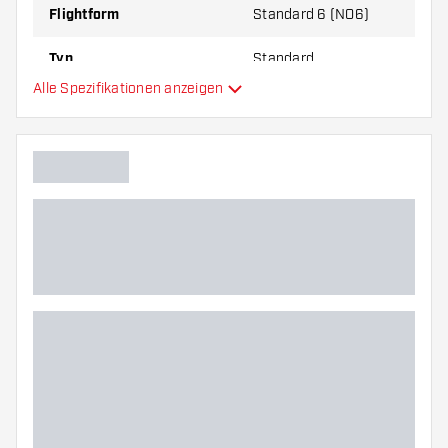
Flightform
Standard 6 (NO6)
Typ
Standard
Alle Spezifikationen anzeigen
Flexibilität
Hauptfarbe