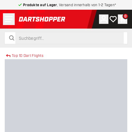
Produkte auf Lager
, Versand innerhalb von 1-2 Tagen*
Menü
0
Konto
Meine Wuns
War
zurück zur Startseite
suchen
suchen
Top 10 Dart Flights