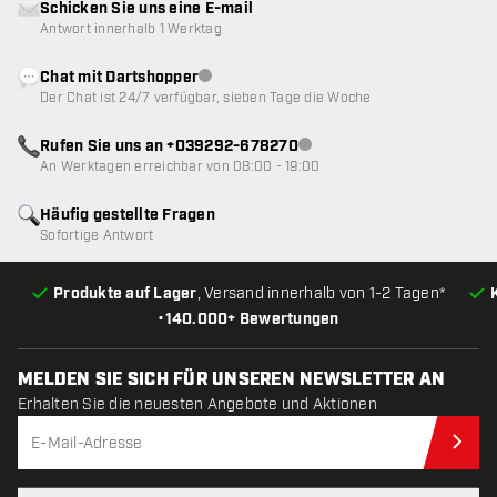
Schicken Sie uns eine E-mail
Antwort innerhalb 1 Werktag
Chat mit Dartshopper
Kundenservice nicht verfügbar
Der Chat ist 24/7 verfügbar, sieben Tage die Woche
Rufen Sie uns an +039292-678270
Kundenservice nicht verfügba
An Werktagen erreichbar von 08:00 - 19:00
Häufig gestellte Fragen
Sofortige Antwort
Produkte auf Lager
, Versand innerhalb von 1-2 Tagen*
•
140.000+ Bewertungen
MELDEN SIE SICH FÜR UNSEREN NEWSLETTER AN
Erhalten Sie die neuesten Angebote und Aktionen
Jet