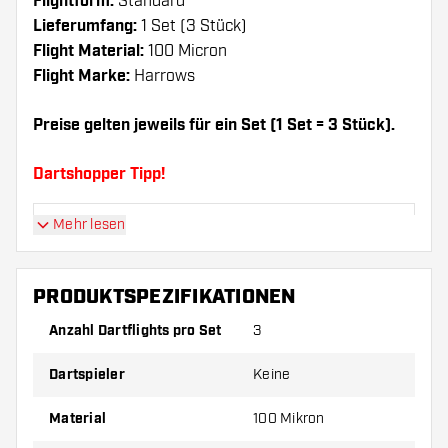
Flightform:
Standard
Lieferumfang:
1 Set (3 Stück)
Flight Material:
100 Micron
Flight Marke:
Harrows
Preise gelten jeweils für ein Set (1 Set = 3 Stück).
Dartshopper Tipp!
Mehr lesen
Sorgen Sie für genügend Ersatz Flights und
Shafts. Diese können sich durch Gebrauch
abnutzen oder brechen.
PRODUKTSPEZIFIKATIONEN
Anzahl Dartflights pro Set
3
Probieren Sie eine andere Form, ein anderes
Material oder eine andere Dicke der Flights aus,
Dartspieler
Keine
um herauszufinden, welche Variante am besten
zu Ihnen passt!
Material
100 Mikron