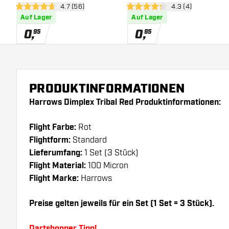
Bewertungsbereich öffnen
4.7 (56)
Bewertungsbereich
4.3 (4)
4.7 Bewertungssterne
4.3 Bewertungssterne
Auf Lager
Auf Lager
0
,
0
,
95
95
PRODUKTINFORMATIONEN
Harrows Dimplex Tribal Red Produktinformationen:
Flight Farbe:
Rot
Flightform:
Standard
Lieferumfang:
1 Set (3 Stück)
Flight Material:
100 Micron
Flight Marke:
Harrows
Preise gelten jeweils für ein Set (1 Set = 3 Stück).
Dartshopper Tipp!