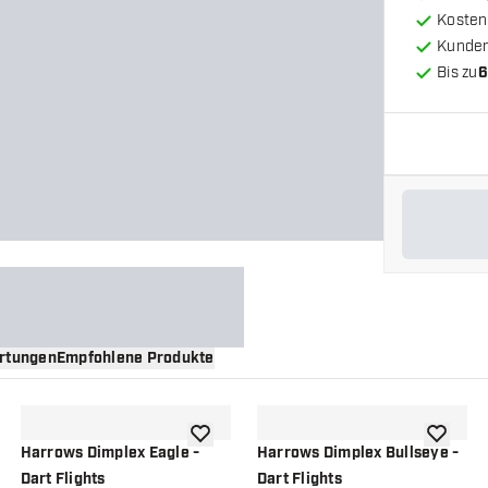
Kosten
Kunde
Bis zu
6
rtungen
Empfohlene Produkte
nschliste hinzufügen
Zur Wunschliste hinzufügen
Zur Wuns
Harrows Dimplex Eagle -
Harrows Dimplex Bullseye -
Dart Flights
Dart Flights