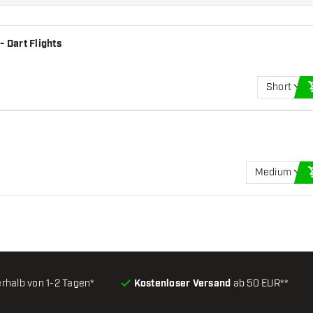
- Dart Flights
Short
Medium
erhalb von 1-2 Tagen*
Kostenloser Versand
ab 50 EUR**