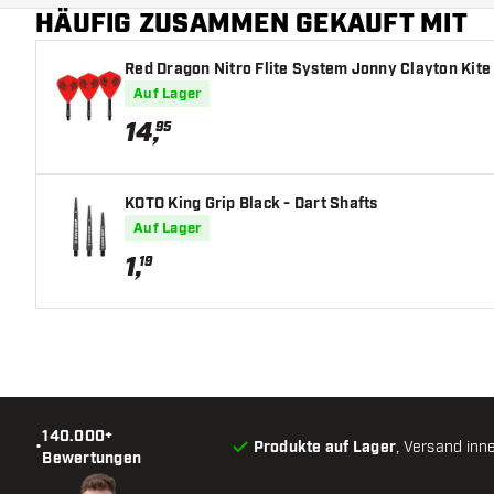
HÄUFIG ZUSAMMEN GEKAUFT MIT
Red Dragon Nitro Flite System Jonny Clayton Kite 
Auf Lager
14
,
95
KOTO King Grip Black - Dart Shafts
Auf Lager
1
,
19
140.000+
•
Produkte auf Lager
, Versand inn
Bewertungen