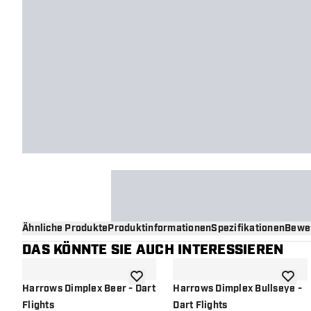
Ähnliche Produkte
Produktinformationen
Spezifikationen
Bewe
DAS KÖNNTE SIE AUCH INTERESSIEREN
Zur Wunschliste hinzufügen
Zur Wu
Harrows Dimplex Beer - Dart
Harrows Dimplex Bullseye -
Flights
Dart Flights