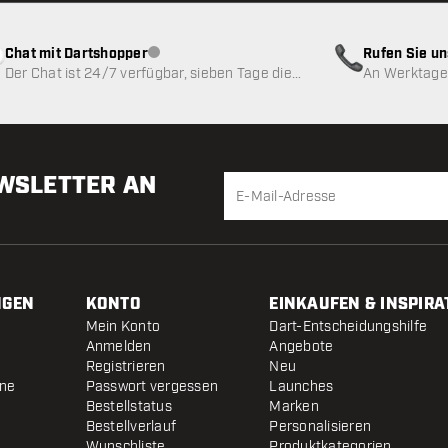
Chat mit Dartshopper
Rufen Sie u
Kundenservice nicht verfügbar
Der Chat ist 24/7 verfügbar, sieben Tage die
An Werktagen
Woche
EWSLETTER AN
NGEN
KONTO
EINKAUFEN & INSPIRA
Mein Konto
Dart-Entscheidungshilfe
Anmelden
Angebote
Registrieren
Neu
ine
Passwort vergessen
Launches
Bestellstatus
Marken
Bestellverlauf
Personalisieren
Wunschliste
Produktkategorien