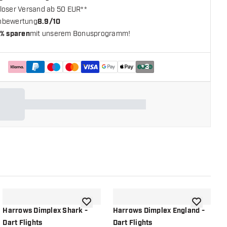
loser Versand ab 50 EUR**
nbewertung
8.9/10
% sparen
mit unserem Bonusprogramm!
+
3
chliste hinzufügen
Zur Wunschliste hinzufügen
Zur Wunsch
Harrows Dimplex Shark -
Harrows Dimplex England -
H
Dart Flights
Dart Flights
D