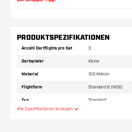
Sorgen Sie für genügend Ersatz Flights und Shafts.
durch Gebrauch abnutzen oder brechen.
PRODUKTSPEZIFIKATIONEN
Probieren Sie eine andere Form, ein anderes Materi
Dicke der Flights aus, um herauszufinden, welche V
Anzahl Dartflights pro Set
3
Ihnen passt!
Dartspieler
Keine
Material
100 Mikron
Flightform
Standard 6 (NO6)
Typ
Standard
Alle Spezifikationen anzeigen
Flexibilität
Hauptfarbe