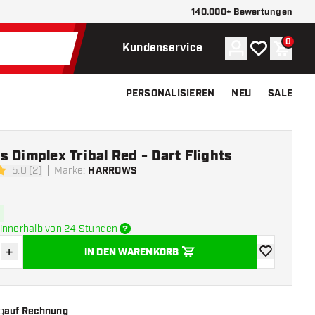
140.000+ Bewertungen
0
Konto
Meine Wunsch
Waren
Kundenservice
PERSONALISIEREN
NEU
SALE
 Dimplex Tribal Red - Dart Flights
5.0 (2)
Marke
:
HARROWS
ngssterne
innerhalb von 24 Stunden
+
IN DEN WARENKORB
verringern
Menge erhöhen
Zur Wunschl
g
auf Rechnung