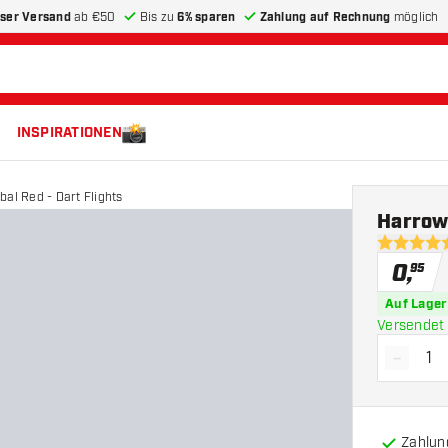
ser Versand
ab €50
Bis zu
6% sparen
Zahlung auf Rechnung
möglich
INSPIRATIONEN
bal Red - Dart Flights
Harrows
5 Bewertu
0
,
95
Auf Lager
Versendet 
-
Menge 
Zahlun