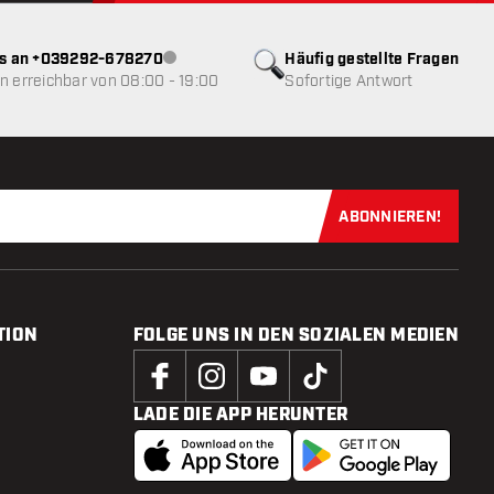
ns an +039292-678270
Häufig gestellte Fragen
Kundenservice nicht verfügbar
 erreichbar von 08:00 - 19:00
Sofortige Antwort
ABONNIEREN!
Jetzt für uns
TION
FOLGE UNS IN DEN SOZIALEN MEDIEN
LADE DIE APP HERUNTER