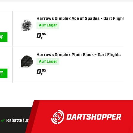
Harrows Dimplex Ace of Spades - Dart Flights
Auf Lager
0
,
95
IN DEN WARENKORB
Harrows Dimplex Plain Black - Dart Flights
Auf Lager
0
,
95
IN DEN WARENKORB
Rabatte
für Kunden
Produkte auf Lager
, Versand innerha