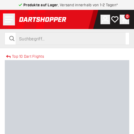
Produkte auf Lager
, Versand innerhalb von 1-2 Tagen*
Menü
0
Konto
Meine Wuns
War
zurück zur Startseite
suchen
suchen
Top 10 Dart Flights