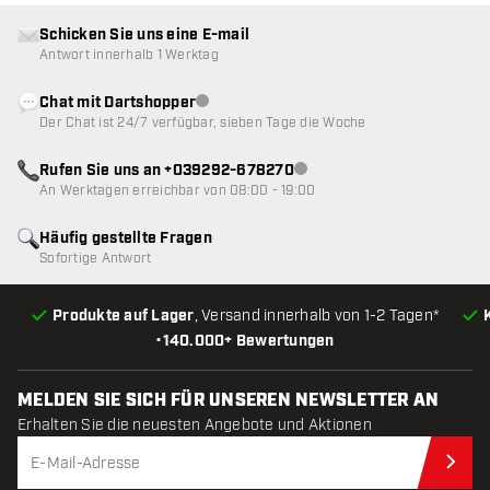
Schicken Sie uns eine E-mail
Antwort innerhalb 1 Werktag
Chat mit Dartshopper
Kundenservice nicht verfügbar
Der Chat ist 24/7 verfügbar, sieben Tage die Woche
Rufen Sie uns an +039292-678270
Kundenservice nicht verfügba
An Werktagen erreichbar von 08:00 - 19:00
Häufig gestellte Fragen
Sofortige Antwort
Produkte auf Lager
, Versand innerhalb von 1-2 Tagen*
•
140.000+ Bewertungen
MELDEN SIE SICH FÜR UNSEREN NEWSLETTER AN
Erhalten Sie die neuesten Angebote und Aktionen
Jet