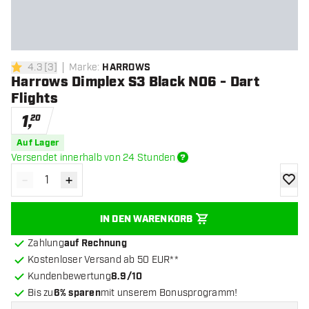
4.3
[
3
]
Marke
:
HARROWS
4.3 Bewertungssterne
Harrows Dimplex S3 Black NO6 - Dart
Flights
1
,
20
Auf Lager
Versendet innerhalb von 24 Stunden
-
+
Menge verringern
Menge erhöhen
Zur Wu
IN DEN WARENKORB
Zahlung
auf Rechnung
Kostenloser Versand ab 50 EUR**
Kundenbewertung
8.9/10
Bis zu
6% sparen
mit unserem Bonusprogramm!