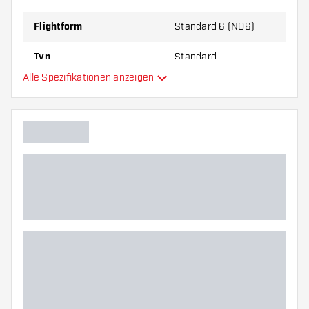
zu Ihnen passt!
Flightform
Standard 6 (NO6)
Typ
Standard
Alle Spezifikationen anzeigen
Flexibilität
Zusätzliche Farben
Hauptfarbe