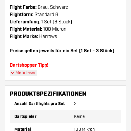
Flight Farbe:
Grau, Schwarz
Flightform:
Standard 6
Lieferumfang:
1 Set (3 Stück)
Flight Material:
100 Micron
Flight Marke:
Harrows
Preise gelten jeweils für ein Set (1 Set = 3 Stück).
Dartshopper Tipp!
Mehr lesen
Sorgen Sie für genügend Ersatz Flights und
Shafts. Diese können sich durch Gebrauch
PRODUKTSPEZIFIKATIONEN
abnutzen oder brechen.
Anzahl Dartflights pro Set
3
Probieren Sie eine andere Form, ein anderes
Dartspieler
Keine
Material oder eine andere Dicke der Flights aus,
um herauszufinden, welche Variante am besten
Material
100 Mikron