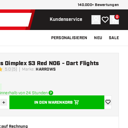
140.000+ Bewertungen
0
Konto
Meine Wunsch
Waren
Kundenservice
PERSONALISIEREN
NEU
SALE
s Dimplex S3 Red NO6 - Dart Flights
5.0 (5)
Marke
:
HARROWS
ngssterne
innerhalb von 24 Stunden
+
IN DEN WARENKORB
verringern
Menge erhöhen
Zur Wunschl
g
auf Rechnung