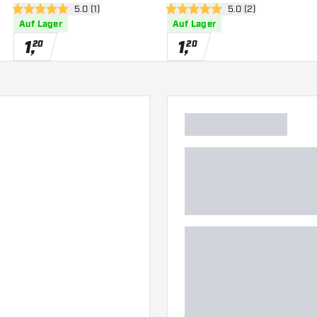
 öffnen
Bewertungsbereich öffnen
5.0 (1)
Bewertungsbereich 
5.0 (2)
5 Bewertungssterne
5 Bewertungssterne
Auf Lager
Auf Lager
1
,
1
,
20
20