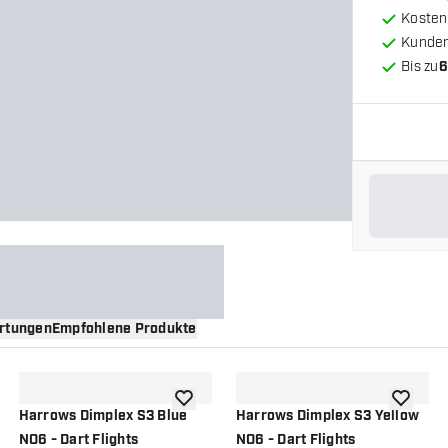
Kosten
Kunde
Bis zu
6
rtungen
Empfohlene Produkte
nschliste hinzufügen
Zur Wunschliste hinzufügen
Zur Wuns
Harrows Dimplex S3 Blue
Harrows Dimplex S3 Yellow
NO6 - Dart Flights
NO6 - Dart Flights