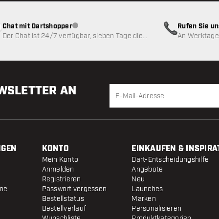
Chat mit Dartshopper
Rufen Sie u
Kundenservice nicht verfügbar
Der Chat ist 24/7 verfügbar, sieben Tage die
An Werktagen
Woche
EWSLETTER AN
NGEN
KONTO
EINKAUFEN & INSPIRA
Mein Konto
Dart-Entscheidungshilfe
Anmelden
Angebote
Registrieren
Neu
ine
Passwort vergessen
Launches
Bestellstatus
Marken
Bestellverlauf
Personalisieren
Wunschliste
Produktkategorien