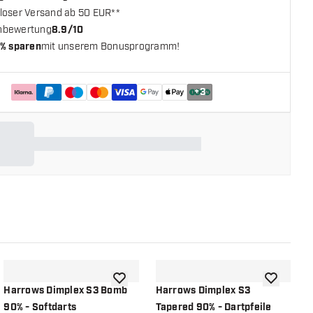
loser Versand ab 50 EUR**
nbewertung
8.9/10
% sparen
mit unserem Bonusprogramm!
+
3
chliste hinzufügen
Zur Wunschliste hinzufügen
Zur Wunsch
Harrows Dimplex S3 Bomb
Harrows Dimplex S3
H
90% - Softdarts
Tapered 90% - Dartpfeile
T