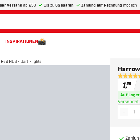
ser Versand
ab €50
Bis zu
6% sparen
Zahlung auf Rechnung
möglich
INSPIRATIONEN
Red NO6 - Dart Flights
Harrow
5 Bewertu
1
,
20
Auf Lager
Versendet 
-
Menge 
Zahlun