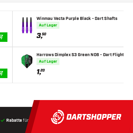
Winmau Vecta Purple Black - Dart Shafts
Auf Lager
3
,
50
IN DEN WARENKORB
Harrows Dimplex S3 Green NO6 - Dart Flights
Auf Lager
1
,
20
IN DEN WARENKORB
Rabatte
für Kunden
Produkte auf Lager
, Versand innerha