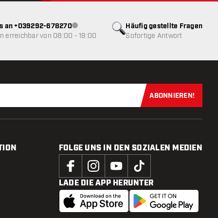
ns an +039292-678270
Häufig gestellte Fragen
Kundenservice nicht verfügbar
 erreichbar von 08:00 - 19:00
Sofortige Antwort
ABONNIEREN!
Jetzt für uns
TION
FOLGE UNS IN DEN SOZIALEN MEDIEN
LADE DIE APP HERUNTER