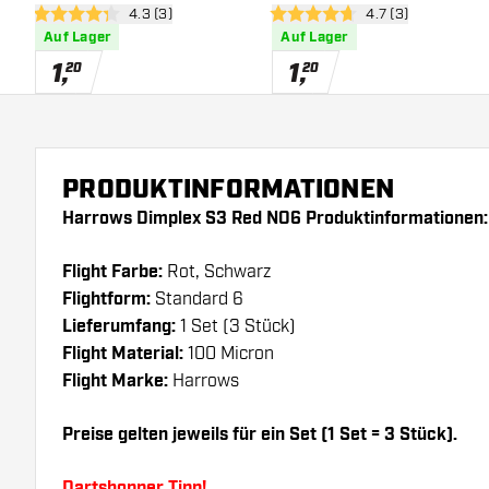
Bewertungsbereich öffnen
4.3 (3)
Bewertungsbereich
4.7 (3)
4.3 Bewertungssterne
4.7 Bewertungssterne
Auf Lager
Auf Lager
1
,
1
,
20
20
PRODUKTINFORMATIONEN
Harrows Dimplex S3 Red NO6 Produktinformationen:
Flight Farbe:
Rot, Schwarz
Flightform:
Standard 6
Lieferumfang:
1 Set (3 Stück)
Flight Material:
100 Micron
Flight Marke:
Harrows
Preise gelten jeweils für ein Set (1 Set = 3 Stück).
Dartshopper Tipp!