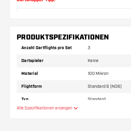
Sorgen Sie für genügend Ersatz Flights und Shafts.
durch Gebrauch abnutzen oder brechen.
PRODUKTSPEZIFIKATIONEN
Probieren Sie eine andere Form, ein anderes Materi
Dicke der Flights aus, um herauszufinden, welche V
Anzahl Dartflights pro Set
3
Ihnen passt!
Dartspieler
Keine
Material
100 Mikron
Flightform
Standard 6 (NO6)
Typ
Standard
Alle Spezifikationen anzeigen
Flexibilität
Zusätzliche Farben