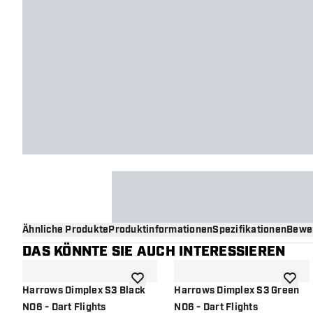
Ähnliche Produkte
Produktinformationen
Spezifikationen
Bewe
DAS KÖNNTE SIE AUCH INTERESSIEREN
Zur Wunschliste hinzufügen
Zur Wu
Harrows Dimplex S3 Black
Harrows Dimplex S3 Green
NO6 - Dart Flights
NO6 - Dart Flights