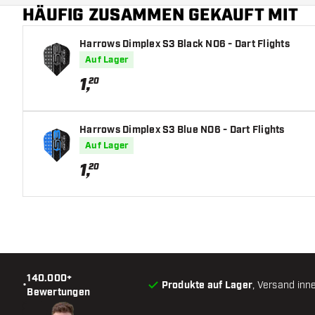
HÄUFIG ZUSAMMEN GEKAUFT MIT
Hauptfarbe
Harrows Dimplex S3 Black NO6 - Dart Flights
Auf Lager
1
,
20
Harrows Dimplex S3 Blue NO6 - Dart Flights
Auf Lager
1
,
20
140.000+
•
Produkte auf Lager
, Versand inn
Bewertungen