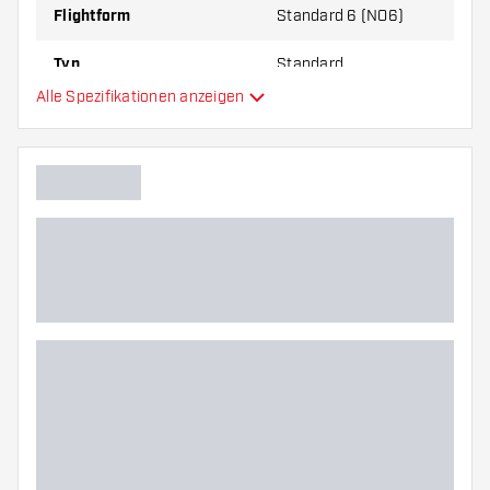
Flightform
Standard 6 (NO6)
Typ
Standard
Alle Spezifikationen anzeigen
Flexibilität
Hauptfarbe