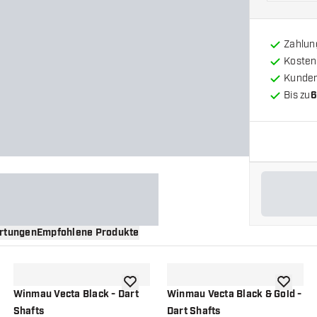
Zahlun
Kosten
Kunde
Bis zu
6
rtungen
Empfohlene Produkte
nschliste hinzufügen
Zur Wunschliste hinzufügen
Zur Wuns
Winmau Vecta Black - Dart
Winmau Vecta Black & Gold -
Shafts
Dart Shafts