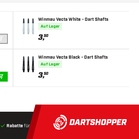
Winmau Vecta White - Dart Shafts
Auf Lager
3
,
50
IN DEN WARENKORB
Winmau Vecta Black - Dart Shafts
Auf Lager
3
,
50
IN DEN WARENKORB
Rabatte
für Kunden
Produkte auf Lager
, Versand innerha