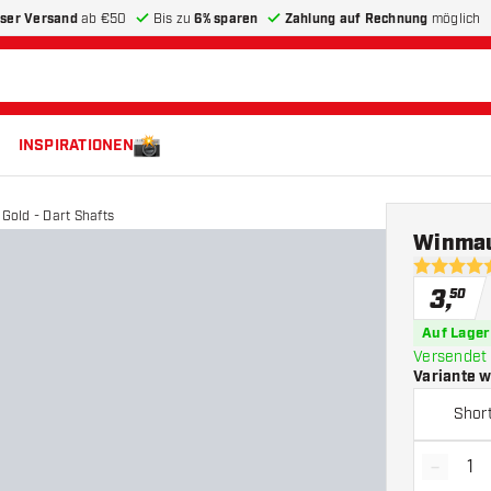
ser Versand
ab €50
Bis zu
6% sparen
Zahlung auf Rechnung
möglich
INSPIRATIONEN
Gold - Dart Shafts
Winmau
4.7 Bewer
3
,
50
Auf Lager
Versendet 
Variante 
Shor
-
Menge 