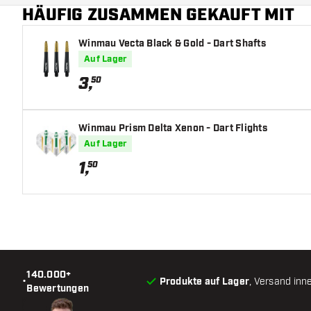
HÄUFIG ZUSAMMEN GEKAUFT MIT
Winmau Vecta Black & Gold - Dart Shafts
Auf Lager
3
,
50
Winmau Prism Delta Xenon - Dart Flights
Auf Lager
1
,
50
140.000+
•
Produkte auf Lager
, Versand inn
Bewertungen