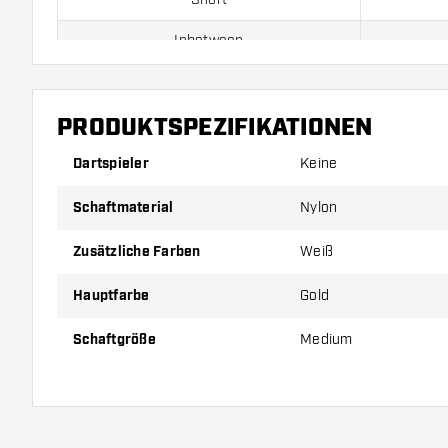
Inbetween
Medium
PRODUKTSPEZIFIKATIONEN
Preise gelten jeweils für ein Set (1 Set = 3 Stück).
Dartspieler
Keine
Schaftmaterial
Nylon
Zusätzliche Farben
Weiß
Hauptfarbe
Gold
Schaftgröße
Medium