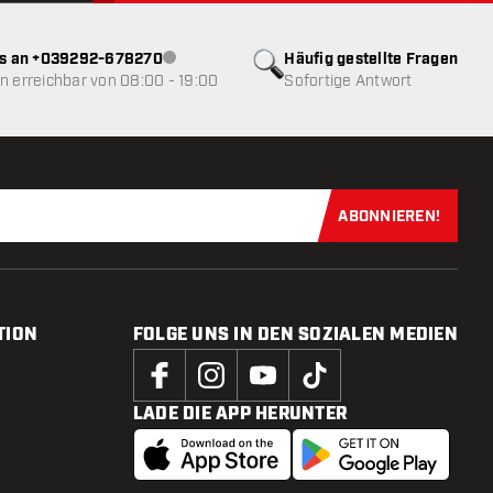
ns an +039292-678270
Häufig gestellte Fragen
Kundenservice nicht verfügbar
 erreichbar von 08:00 - 19:00
Sofortige Antwort
ABONNIEREN!
Jetzt für uns
TION
FOLGE UNS IN DEN SOZIALEN MEDIEN
LADE DIE APP HERUNTER