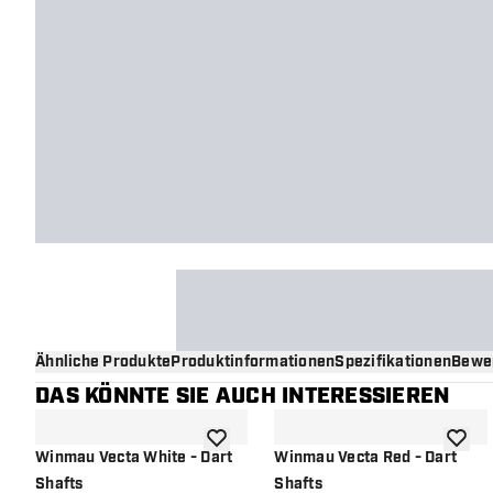
Ähnliche Produkte
Produktinformationen
Spezifikationen
Bewe
DAS KÖNNTE SIE AUCH INTERESSIEREN
Zur Wunschliste hinzufügen
Zur Wu
Winmau Vecta White - Dart
Winmau Vecta Red - Dart
Shafts
Shafts