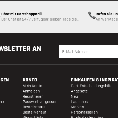
Chat mit Dartshopper
Rufen Sie u
Kundenservice nicht verfügbar
Der Chat ist 24/7 verfügbar, sieben Tage die
An Werktagen
Woche
EWSLETTER AN
NGEN
KONTO
EINKAUFEN & INSPIRA
Mein Konto
Dart-Entscheidungshilfe
Anmelden
Angebote
Registrieren
Neu
ine
Passwort vergessen
Launches
Bestellstatus
Marken
Bestellverlauf
Personalisieren
Wunschliste
Produktkategorien