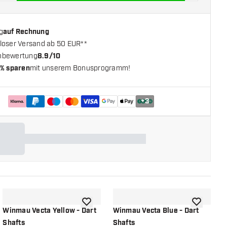
g
auf Rechnung
loser Versand ab 50 EUR**
nbewertung
8.9/10
% sparen
mit unserem Bonusprogramm!
+
3
chliste hinzufügen
Zur Wunschliste hinzufügen
Zur Wunsch
Winmau Vecta Yellow - Dart
Winmau Vecta Blue - Dart
W
Shafts
Shafts
S