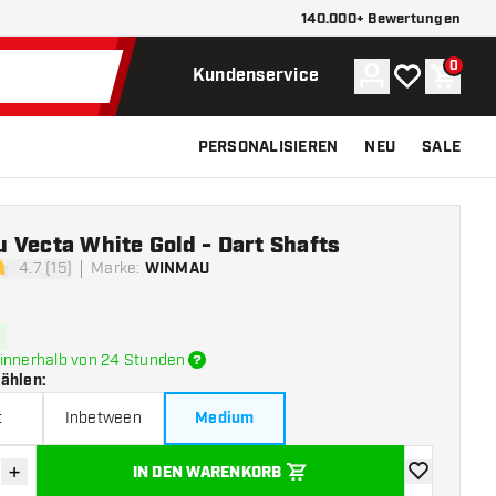
140.000+ Bewertungen
0
Konto
Meine Wunsch
Waren
Kundenservice
PERSONALISIEREN
NEU
SALE
 Vecta White Gold - Dart Shafts
4.7 (15)
Marke
:
WINMAU
tungssterne
innerhalb von 24 Stunden
wählen
:
t
Inbetween
Medium
+
IN DEN WARENKORB
verringern
Menge erhöhen
Zur Wunschl