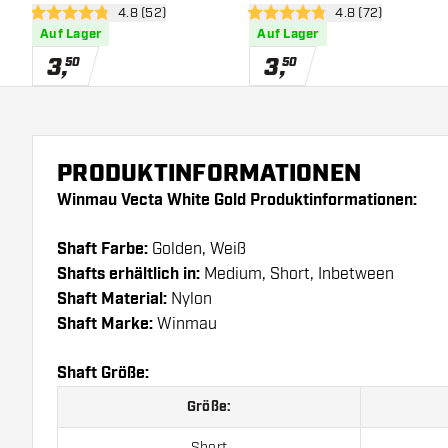
Bewertungsbereich öffnen
4.8 (52)
Bewertungsbereic
4.8 (72)
4.8 Bewertungssterne
4.8 Bewertungssterne
Auf Lager
Auf Lager
3
,
3
,
50
50
PRODUKTINFORMATIONEN
Winmau Vecta White Gold Produktinformationen:
Shaft Farbe:
Golden, Weiß
Shafts erhältlich in:
Medium, Short, Inbetween
Shaft Material:
Nylon
Shaft Marke:
Winmau
Shaft Größe:
Größe:
Short