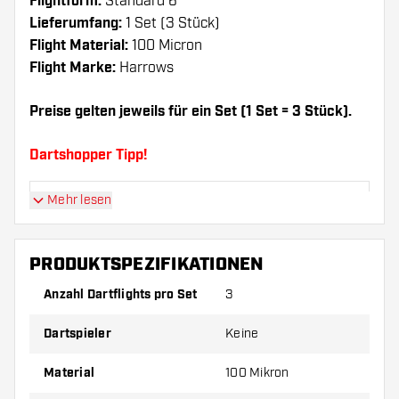
Flightform:
Standard 6
Lieferumfang:
1 Set (3 Stück)
Flight Material:
100 Micron
Flight Marke:
Harrows
Preise gelten jeweils für ein Set (1 Set = 3 Stück).
Dartshopper Tipp!
Mehr lesen
Sorgen Sie für genügend Ersatz Flights und
Shafts. Diese können sich durch Gebrauch
abnutzen oder brechen.
PRODUKTSPEZIFIKATIONEN
Anzahl Dartflights pro Set
3
Probieren Sie eine andere Form, ein anderes
Material oder eine andere Dicke der Flights aus,
Dartspieler
Keine
um herauszufinden, welche Variante am besten
zu Ihnen passt!
Material
100 Mikron