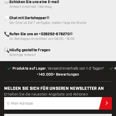
Schicken Sie uns eine E-mail
Antwort innerhalb 1 Werktag
Chat mit Dartshopper
Kundenservice nicht verfügbar
Der Chat ist 24/7 verfügbar, sieben Tage die Woche
Rufen Sie uns an +039292-678270
Kundenservice nicht verfügba
An Werktagen erreichbar von 08:00 - 19:00
Häufig gestellte Fragen
Sofortige Antwort
Produkte auf Lager
, Versand innerhalb von 1-2 Tagen*
•
140.000+ Bewertungen
MELDEN SIE SICH FÜR UNSEREN NEWSLETTER AN
Erhalten Sie die neuesten Angebote und Aktionen
Jet