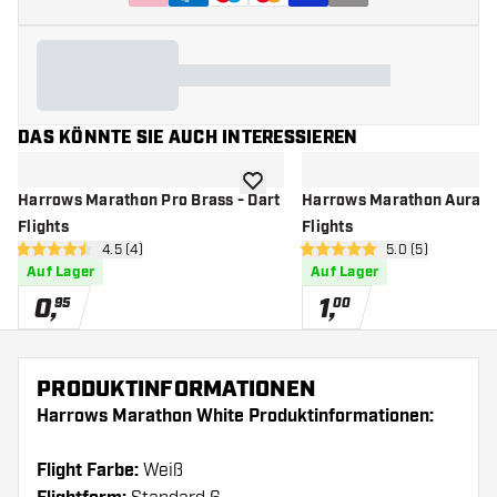
DAS KÖNNTE SIE AUCH INTERESSIEREN
Zur Wunschliste hinzufügen
Harrows Marathon Pro Brass - Dart
Harrows Marathon Aura - 
Flights
Flights
Bewertungsbereich öffnen
4.5 (4)
Bewertungsbere
5.0 (5)
4.5 Bewertungssterne
5 Bewertungssterne
Auf Lager
Auf Lager
0
,
1
,
95
00
PRODUKTINFORMATIONEN
Harrows Marathon White Produktinformationen:
Flight Farbe:
Weiß