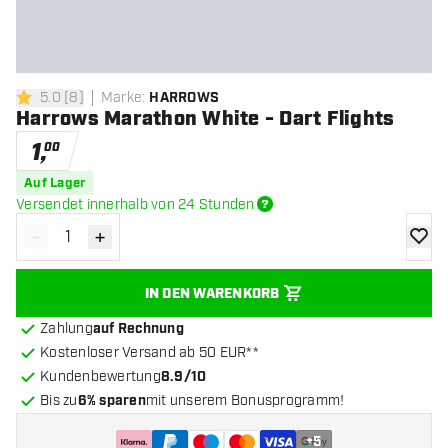
5.0
[
8
]
Marke
:
HARROWS
5 Bewertungssterne
Harrows Marathon White - Dart Flights
1
,
00
Auf Lager
Versendet innerhalb von 24 Stunden
-
+
Menge verringern
Menge erhöhen
Zur Wu
IN DEN WARENKORB
Zahlung
auf Rechnung
Kostenloser Versand ab 50 EUR**
Kundenbewertung
8.9/10
Bis zu
6% sparen
mit unserem Bonusprogramm!
+
5