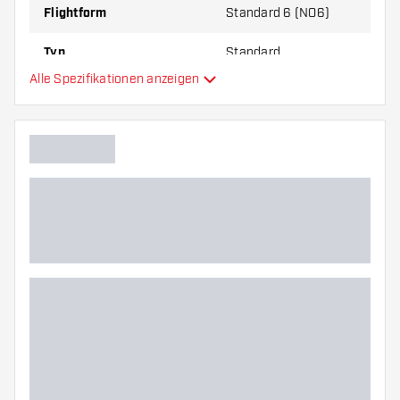
Flightform
Standard 6 (NO6)
Typ
Standard
Alle Spezifikationen anzeigen
Flexibilität
Hauptfarbe