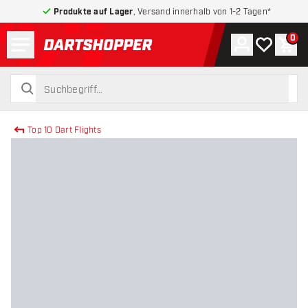
Produkte auf Lager
, Versand innerhalb von 1-2 Tagen*
Menü
0
Konto
Meine Wuns
War
zurück zur Startseite
suchen
suchen
Top 10 Dart Flights