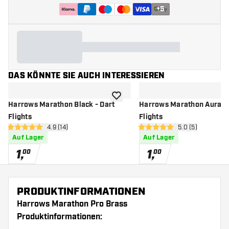
+
5
DAS KÖNNTE SIE AUCH INTERESSIEREN
Zur Wunschliste hinzufügen
Harrows Marathon Black - Dart
Harrows Marathon Aura - 
Flights
Flights
Bewertungsbereich öffnen
4.9 (14)
Bewertungsbere
5.0 (5)
4.9 Bewertungssterne
5 Bewertungssterne
Auf Lager
Auf Lager
1
,
1
,
00
00
PRODUKTINFORMATIONEN
Harrows Marathon Pro Brass
Produktinformationen: