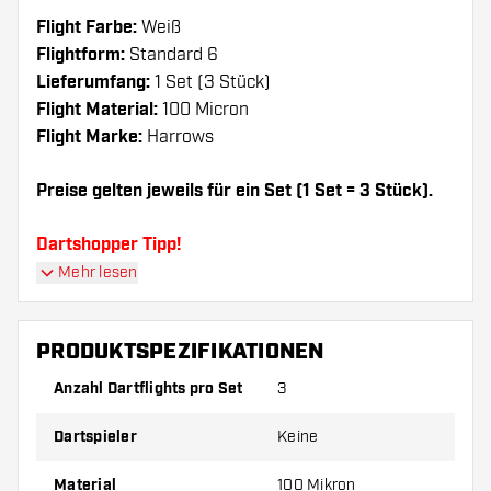
Flight Farbe:
Weiß
Flightform:
Standard 6
Lieferumfang:
1 Set (3 Stück)
Flight Material:
100 Micron
Flight Marke:
Harrows
Preise gelten jeweils für ein Set (1 Set = 3 Stück).
Dartshopper Tipp!
Mehr lesen
Sorgen Sie für genügend Ersatz Flights und
Shafts. Diese können sich durch Gebrauch
PRODUKTSPEZIFIKATIONEN
abnutzen oder brechen.
Anzahl Dartflights pro Set
3
Probieren Sie eine andere Form, ein anderes
Dartspieler
Keine
Material oder eine andere Dicke der Flights aus,
um herauszufinden, welche Variante am besten
Material
100 Mikron