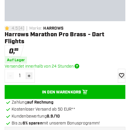
4.5
[
4
]
Marke
:
HARROWS
4.5 Bewertungssterne
Harrows Marathon Pro Brass - Dart
Flights
0
,
95
Auf Lager
Versendet innerhalb von 24 Stunden
-
+
Menge verringern
Menge erhöhen
Zur Wu
IN DEN WARENKORB
Zahlung
auf Rechnung
Kostenloser Versand ab 50 EUR**
Kundenbewertung
8.9/10
Bis zu
6% sparen
mit unserem Bonusprogramm!