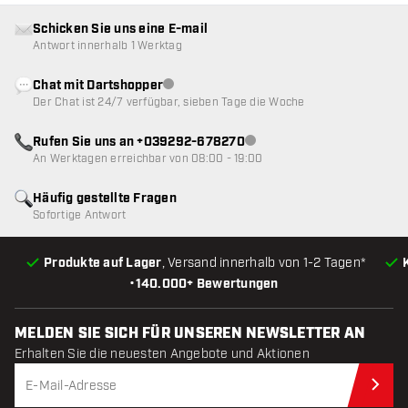
Schicken Sie uns eine E-mail
Antwort innerhalb 1 Werktag
Chat mit Dartshopper
Kundenservice nicht verfügbar
Der Chat ist 24/7 verfügbar, sieben Tage die Woche
Rufen Sie uns an +039292-678270
Kundenservice nicht verfügba
An Werktagen erreichbar von 08:00 - 19:00
Häufig gestellte Fragen
Sofortige Antwort
Produkte auf Lager
, Versand innerhalb von 1-2 Tagen*
•
140.000+ Bewertungen
MELDEN SIE SICH FÜR UNSEREN NEWSLETTER AN
Erhalten Sie die neuesten Angebote und Aktionen
Jet