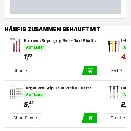
HÄUFIG ZUSAMMEN GEKAUFT MIT
Harrows Supergrip Red - Dart Shafts
L-St
art S
Auf Lager
Auf
1
,
4
,
80
04
Short
Gelb
IN DEN WARENKOR
Target Pro Grip 3 Set White - Dart Sh
Harr
afts
art S
Auf Lager
Auf
5
,
2
,
49
70
Short Plus
Short
IN DEN WARENKOR