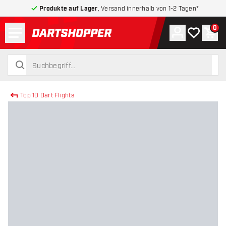
Produkte auf Lager
, Versand innerhalb von 1-2 Tagen*
Menü
0
Konto
Meine Wuns
War
zurück zur Startseite
suchen
suchen
Top 10 Dart Flights