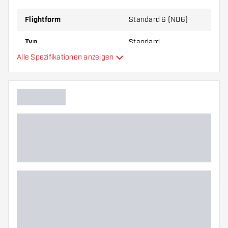
zu Ihnen passt!
Flightform
Standard 6 (NO6)
Typ
Standard
Alle Spezifikationen anzeigen
Flexibilität
Hauptfarbe